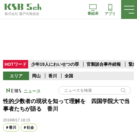
番組表
アプリ
株式会社 瀬戸内海放送
HOTワード
少年19人にわいせつの罪
官製談合事件続報
緊急
エリア
岡山
香川
全国
ニュース
性的少数者の現状を知って理解を 四国学院大で当
事者たちが語る 香川
2019/6/17 18:15
香川
社会