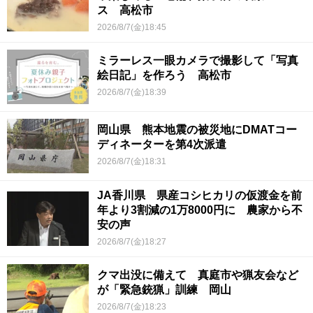
ス 高松市
2026/8/7(金)18:45
ミラーレス一眼カメラで撮影して「写真
絵日記」を作ろう 高松市
2026/8/7(金)18:39
岡山県 熊本地震の被災地にDMATコー
ディネーターを第4次派遣
2026/8/7(金)18:31
JA香川県 県産コシヒカリの仮渡金を前
年より3割減の1万8000円に 農家から不
安の声
2026/8/7(金)18:27
クマ出没に備えて 真庭市や猟友会など
が「緊急銃猟」訓練 岡山
2026/8/7(金)18:23