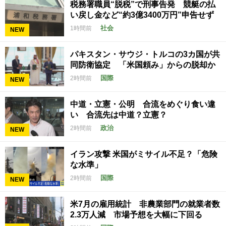
税務署職員“脱税”で刑事告発 競艇の払
い戻し金など“約3億3400万円”申告せず
社会
1時間前
NEW
パキスタン・サウジ・トルコの3カ国が共
同防衛協定 「米国頼み」からの脱却か
国際
2時間前
NEW
中道・立憲・公明 合流をめぐり食い違
い 合流先は中道？立憲？
政治
2時間前
NEW
イラン攻撃 米国がミサイル不足？「危険
な水準」
国際
2時間前
NEW
米7月の雇用統計 非農業部門の就業者数
2.3万人減 市場予想を大幅に下回る