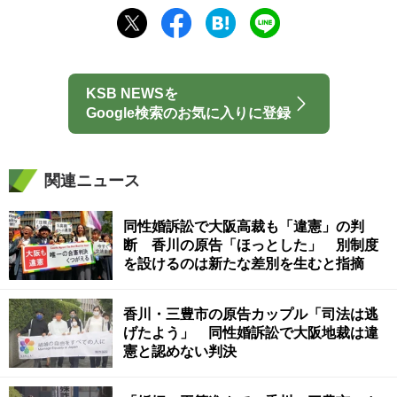
KSB NEWSを
Google検索のお気に入りに登録
関連ニュース
同性婚訴訟で大阪高裁も「違憲」の判
断 香川の原告「ほっとした」 別制度
を設けるのは新たな差別を生むと指摘
香川・三豊市の原告カップル「司法は逃
げたよう」 同性婚訴訟で大阪地裁は違
憲と認めない判決