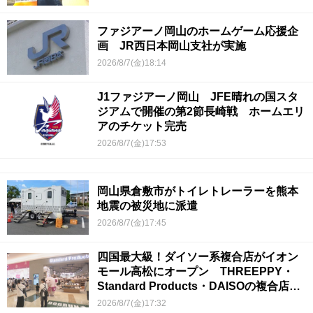
ファジアーノ岡山のホームゲーム応援企
画 JR西日本岡山支社が実施
2026/8/7(金)18:14
J1ファジアーノ岡山 JFE晴れの国スタ
ジアムで開催の第2節長崎戦 ホームエリ
アのチケット完売
2026/8/7(金)17:53
岡山県倉敷市がトイレトレーラーを熊本
地震の被災地に派遣
2026/8/7(金)17:45
四国最大級！ダイソー系複合店がイオン
モール高松にオープン THREEPPY・
Standard Products・DAISOの複合店は
香川県初
2026/8/7(金)17:32