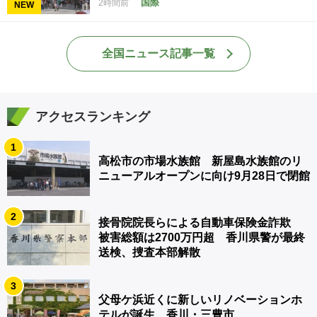
国際
2時間前
NEW
全国ニュース記事一覧
アクセスランキング
1
高松市の市場水族館 新屋島水族館のリ
ニューアルオープンに向け9月28日で閉館
2
接骨院院長らによる自動車保険金詐欺
被害総額は2700万円超 香川県警が最終
送検、捜査本部解散
3
父母ケ浜近くに新しいリノベーションホ
テルが誕生 香川・三豊市