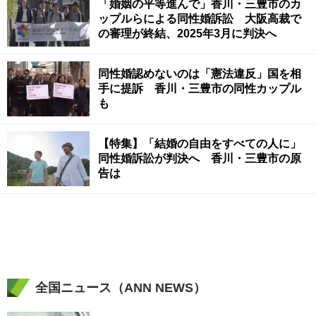
「婚姻の平等進んで」香川・三豊市のカ
ップルらによる同性婚訴訟 大阪高裁で
の審理が終結、2025年3月に判決へ
同性婚認めないのは「憲法違反」国を相
手に提訴 香川・三豊市の同性カップル
も
【特集】「結婚の自由をすべての人に」
同性婚訴訟が判決へ 香川・三豊市の原
告は
全国ニュース（ANN NEWS）