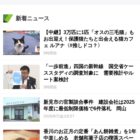
新着ニュース
【中継】3万匹に1匹「オスの三毛猫」も
お出迎え！保護猫たちと出会える猫カフ
ェ ルアナ〈#推しドコ？〉
5時間前
「一歩前進」四国の新幹線 国交省ケー
ススタディの調査対象に 需要推計やル
ート案検討
5時間前
新見市の官製談合事件 建設会社は2025
年度に最低制限価格で6件落札 岡山
2026/8/7(金)18:57
香川のお正月の定番「あん餅雑煮」を1年
中楽しめる 老舗和菓子店の喫茶スペー