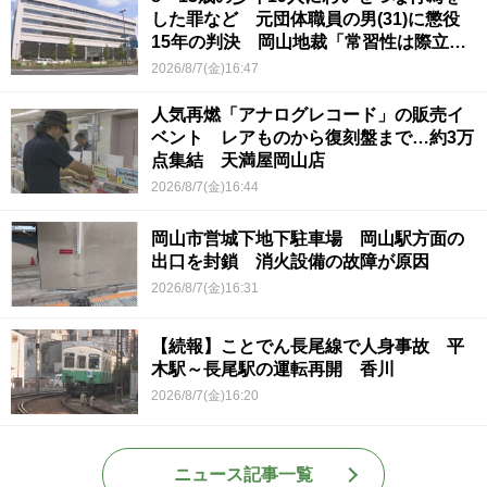
した罪など 元団体職員の男(31)に懲役
15年の判決 岡山地裁「常習性は際立っ
ていて被害結果も非常に重い」
2026/8/7(金)16:47
人気再燃「アナログレコード」の販売イ
ベント レアものから復刻盤まで…約3万
点集結 天満屋岡山店
2026/8/7(金)16:44
岡山市営城下地下駐車場 岡山駅方面の
出口を封鎖 消火設備の故障が原因
2026/8/7(金)16:31
【続報】ことでん長尾線で人身事故 平
木駅～長尾駅の運転再開 香川
2026/8/7(金)16:20
ニュース記事一覧