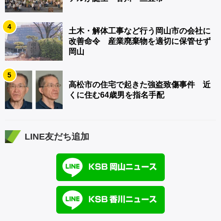
4
土木・解体工事など行う岡山市の会社に
改善命令 産業廃棄物を適切に保管せず
岡山
5
高松市の住宅で起きた強盗致傷事件 近
くに住む64歳男を指名手配
LINE友だち追加