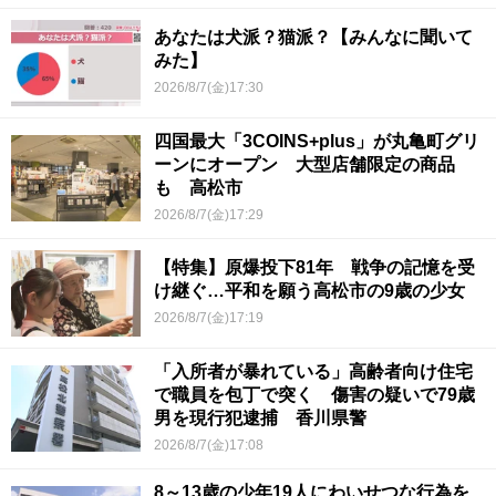
あなたは犬派？猫派？【みんなに聞いて
みた】
2026/8/7(金)17:30
四国最大「3COINS+plus」が丸亀町グリ
ーンにオープン 大型店舗限定の商品
も 高松市
2026/8/7(金)17:29
【特集】原爆投下81年 戦争の記憶を受
け継ぐ…平和を願う高松市の9歳の少女
2026/8/7(金)17:19
「入所者が暴れている」高齢者向け住宅
で職員を包丁で突く 傷害の疑いで79歳
男を現行犯逮捕 香川県警
2026/8/7(金)17:08
8～13歳の少年19人にわいせつな行為を