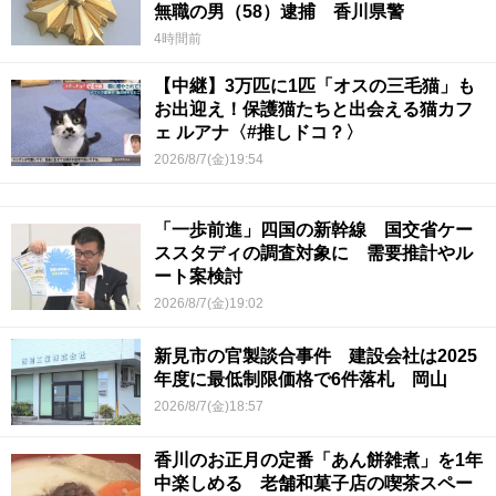
無職の男（58）逮捕 香川県警
4時間前
【中継】3万匹に1匹「オスの三毛猫」も
お出迎え！保護猫たちと出会える猫カフ
ェ ルアナ〈#推しドコ？〉
2026/8/7(金)19:54
「一歩前進」四国の新幹線 国交省ケー
ススタディの調査対象に 需要推計やル
ート案検討
2026/8/7(金)19:02
新見市の官製談合事件 建設会社は2025
年度に最低制限価格で6件落札 岡山
2026/8/7(金)18:57
香川のお正月の定番「あん餅雑煮」を1年
中楽しめる 老舗和菓子店の喫茶スペー