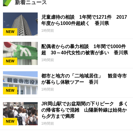
新着ニュース
児童虐待の相談 1年間で1271件 2017
年度から1000件超続く 香川県
1時間前
NEW
配偶者からの暴力相談 1年間で1000件
超 30～40代女性の被害が多い 香川県
1時間前
NEW
都市と地方の「二地域居住」 観音寺市
が暮らし体験ツアー 香川
1時間前
NEW
JR岡山駅でお盆期間の下りピーク 多く
の帰省客らで混雑 山陽新幹線は始発か
ら夕方まで満席
NEW
1時間前