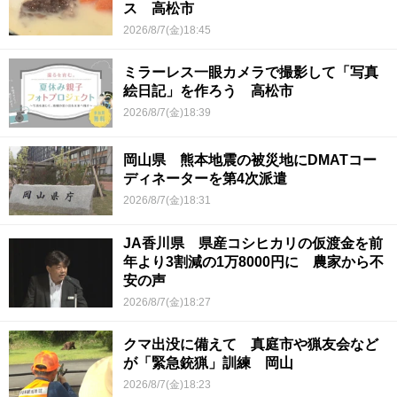
ス 高松市
2026/8/7(金)18:45
ミラーレス一眼カメラで撮影して「写真
絵日記」を作ろう 高松市
2026/8/7(金)18:39
岡山県 熊本地震の被災地にDMATコー
ディネーターを第4次派遣
2026/8/7(金)18:31
JA香川県 県産コシヒカリの仮渡金を前
年より3割減の1万8000円に 農家から不
安の声
2026/8/7(金)18:27
クマ出没に備えて 真庭市や猟友会など
が「緊急銃猟」訓練 岡山
2026/8/7(金)18:23