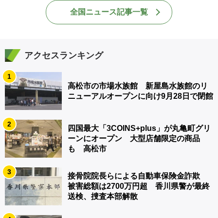
全国ニュース記事一覧
アクセスランキング
1
高松市の市場水族館 新屋島水族館のリ
ニューアルオープンに向け9月28日で閉館
2
四国最大「3COINS+plus」が丸亀町グリ
ーンにオープン 大型店舗限定の商品
も 高松市
3
接骨院院長らによる自動車保険金詐欺
被害総額は2700万円超 香川県警が最終
送検、捜査本部解散