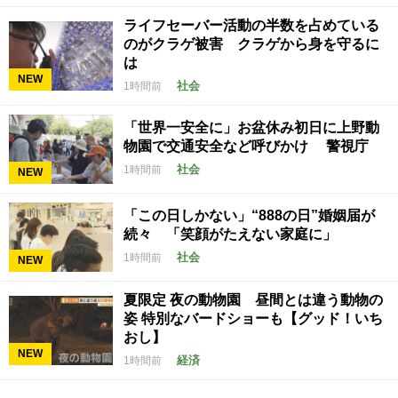
ライフセーバー活動の半数を占めている
のがクラゲ被害 クラゲから身を守るに
は
NEW
社会
1時間前
「世界一安全に」お盆休み初日に上野動
物園で交通安全など呼びかけ 警視庁
社会
1時間前
NEW
「この日しかない」“888の日”婚姻届が
続々 「笑顔がたえない家庭に」
社会
1時間前
NEW
夏限定 夜の動物園 昼間とは違う動物の
姿 特別なバードショーも【グッド！いち
おし】
NEW
経済
1時間前