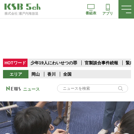
番組表
アプリ
株式会社 瀬戸内海放送
HOTワード
少年19人にわいせつの罪
官製談合事件続報
緊急
エリア
岡山
香川
全国
ニュース