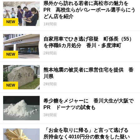
県外から訪れる若者に高松市の魅力を
PR 高校生らがバレーボール選手らにう
どん店を紹介
NEW
1時間前
自家用車でひき逃げ容疑 町係長（55）
を停職6カ月処分 香川・多度津町
2時間前
NEW
熊本地震の被災者に県営住宅を提供 香
川県
2時間前
NEW
希少糖をメジャーに 香川大生が大阪で
PR ドーナツの試食も
3時間前
「お金を取りに帰る」と言って逃げる
所持金なく4010円分の飲食をした疑い