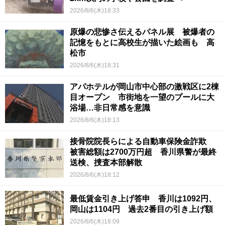
2026/8/6(木)18:33
原爆の悲惨さ伝えるパネル展 被爆者の
記憶をもとに高校生が描いた絵画も 高
松市
2026/8/6(木)18:31
アパホテルが岡山市中心部の激戦区に2棟
目オープン 市街地を一望のプールに大
浴場…非日常感を意識
2026/8/6(木)18:13
接骨院院長らによる自動車保険金詐欺
被害総額は2700万円超 香川県警が最終
送検、捜査本部解散
2026/8/6(木)18:12
最低賃金引き上げ答申 香川は1092円、
岡山は1104円 過去2番目の引き上げ額
2026/8/6(木)18:09