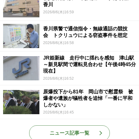
香川
2026/8/6(木)16:59
香川県警で通信指令・無線通話の競技
会 トクリュウによる窃盗事件を想定
2026/8/6(木)16:58
JR姫新線 走行中に揺れを感知 津山駅
～新見駅間で運転見合わせ【午後4時45分
現在】
2026/8/6(木)16:52
原爆投下から81年 岡山市で慰霊祭 被
爆者や遺族が犠牲者を追悼「一番に平和
しかない」
2026/8/6(木)16:45
ニュース記事一覧