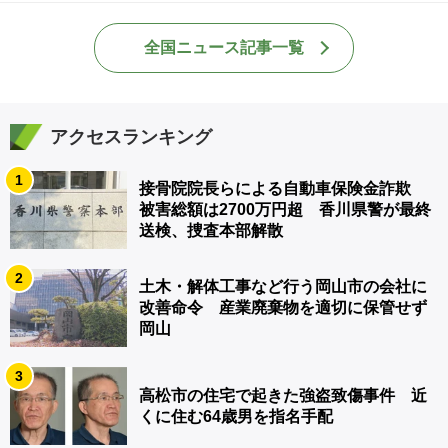
全国ニュース記事一覧
アクセスランキング
1
接骨院院長らによる自動車保険金詐欺
被害総額は2700万円超 香川県警が最終
送検、捜査本部解散
2
土木・解体工事など行う岡山市の会社に
改善命令 産業廃棄物を適切に保管せず
岡山
3
高松市の住宅で起きた強盗致傷事件 近
くに住む64歳男を指名手配