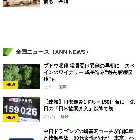
摘も 香川
全国ニュース（ANN NEWS）
ブドウ収穫 猛暑受け異例の早朝に スペ
インのワイナリー 成長進み“過去最速収
穫”も
NEW
国際
5分前
【速報】円安進み1ドル＝159円台に 先
日の「日米協調介入」以降で初
経済
49分前
NEW
中日ドラゴンズの嶋基宏コーチが自転車
と接触事故 50代女性がけが 東京・小