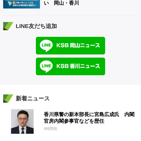
い 岡山・香川
LINE友だち追加
新着ニュース
香川県警の新本部長に宮島広成氏 内閣
官房内閣参事官などを歴任
4時間前