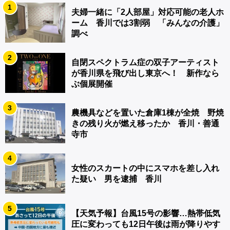
1
夫婦一緒に「2人部屋」対応可能の老人ホ
ーム 香川では3割弱 「みんなの介護」
調べ
2
自閉スペクトラム症の双子アーティスト
が香川県を飛び出し東京へ！ 新作なら
ぶ個展開催
3
農機具などを置いた倉庫1棟が全焼 野焼
きの残り火が燃え移ったか 香川・善通
寺市
4
女性のスカートの中にスマホを差し入れ
た疑い 男を逮捕 香川
5
【天気予報】台風15号の影響…熱帯低気
圧に変わっても12日午後は雨が降りやす