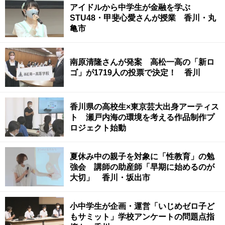
アイドルから中学生が金融を学ぶ
STU48・甲斐心愛さんが授業 香川・丸
亀市
南原清隆さんが発案 高松一高の「新ロ
ゴ」が1719人の投票で決定！ 香川
香川県の高校生×東京芸大出身アーティス
ト 瀬戸内海の環境を考える作品制作プ
ロジェクト始動
夏休み中の親子を対象に「性教育」の勉
強会 講師の助産師「早期に始めるのが
大切」 香川・坂出市
小中学生が企画・運営「いじめゼロ子ど
もサミット」学校アンケートの問題点指