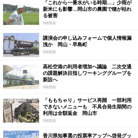
「これから一番水がいる時期…」少雨が
新米にも影響…岡山市の農園で穂が枯れ
る被害
5時間前
講演会の申し込みフォームで個人情報漏
洩か 岡山・早島町
5時間前
高松空港の利用者増加へ議論 二次交通
の課題解決目指しワーキンググループを
新設へ
5時間前
「ももちゃり」サービス再開 一部利用
できないメニューも 不具合発生期間の
利用は全額返金 岡山市
5時間前
香川県知事選の投票率アップへ啓発グッ