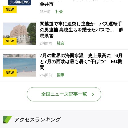
金井市
NEW
社会
53分前
関越道で車に追突し逃走か バス運転手
の男逮捕 高校生らを乗せたバスで… 群
馬県警
NEW
社会
2時間前
7月の世界の海面水温 史上最高に 6月
と7月の西欧は最も暑く“干ばつ” EU機
関
NEW
国際
2時間前
全国ニュース記事一覧
アクセスランキング