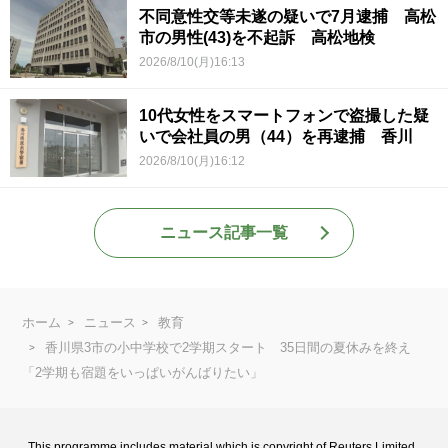
不同意性交等未遂の疑いで7月逮捕 高松
市の男性(43)を不起訴 高松地検
2026/8/10(月)16:13
10代女性をスマートフォンで盗撮した疑
いで会社員の男（44）を再逮捕 香川
2026/8/10(月)16:12
ニュース記事一覧
ホーム
ニュース
教育
香川県3市の小中学校で2学期スタート 35日間の夏休みを終え
「2学期も宿題をいっぱいがんばりたい」
This programme includes material which is copyright of Reuters Limited