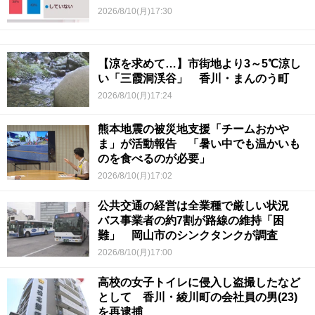
2026/8/10(月)17:30
【涼を求めて…】市街地より3～5℃涼し
い「三霞洞渓谷」 香川・まんのう町
2026/8/10(月)17:24
熊本地震の被災地支援「チームおかや
ま」が活動報告 「暑い中でも温かいも
のを食べるのが必要」
2026/8/10(月)17:02
公共交通の経営は全業種で厳しい状況
バス事業者の約7割が路線の維持「困
難」 岡山市のシンクタンクが調査
2026/8/10(月)17:00
高校の女子トイレに侵入し盗撮したなど
として 香川・綾川町の会社員の男(23)
を再逮捕