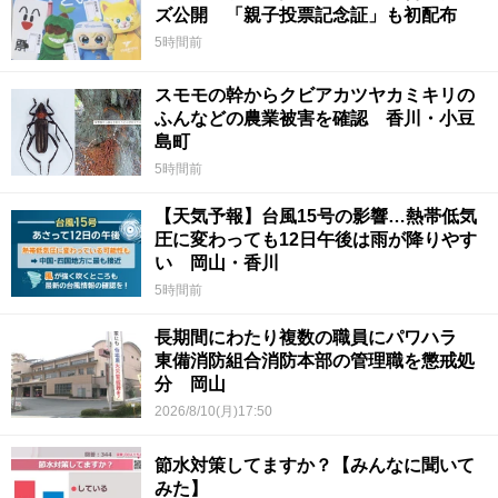
ズ公開 「親子投票記念証」も初配布
5時間前
スモモの幹からクビアカツヤカミキリの
ふんなどの農業被害を確認 香川・小豆
島町
5時間前
【天気予報】台風15号の影響…熱帯低気
圧に変わっても12日午後は雨が降りやす
い 岡山・香川
5時間前
長期間にわたり複数の職員にパワハラ
東備消防組合消防本部の管理職を懲戒処
分 岡山
2026/8/10(月)17:50
節水対策してますか？【みんなに聞いて
みた】