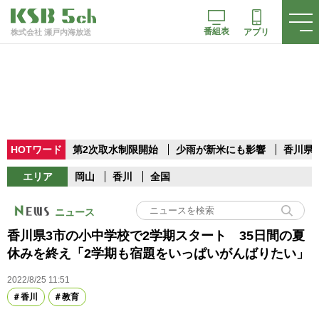
番組表
アプリ
株式会社 瀬戸内海放送
HOTワード
第2次取水制限開始
少雨が新米にも影響
香川県
エリア
岡山
香川
全国
ニュース
香川県3市の小中学校で2学期スタート 35日間の夏
休みを終え「2学期も宿題をいっぱいがんばりたい」
2022/8/25 11:51
香川
教育