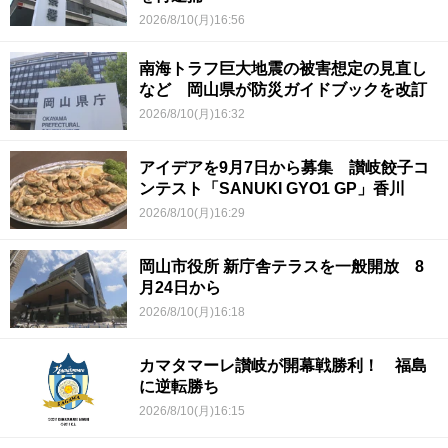
2026/8/10(月)16:56
南海トラフ巨大地震の被害想定の見直し
など 岡山県が防災ガイドブックを改訂
2026/8/10(月)16:32
アイデアを9月7日から募集 讃岐餃子コ
ンテスト「SANUKI GYO1 GP」香川
2026/8/10(月)16:29
岡山市役所 新庁舎テラスを一般開放 8
月24日から
2026/8/10(月)16:18
カマタマーレ讃岐が開幕戦勝利！ 福島
に逆転勝ち
2026/8/10(月)16:15