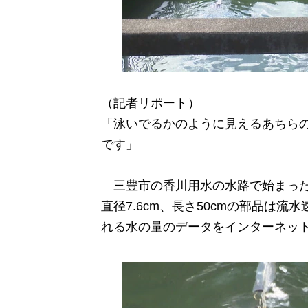
（記者リポート）
「泳いでるかのように見えるあちら
です」
三豊市の香川用水の水路で始まった
直径7.6cm、長さ50cmの部品は
れる水の量のデータをインターネッ