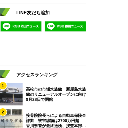
LINE友だち追加
アクセスランキング
1
高松市の市場水族館 新屋島水族
館のリニューアルオープンに向け
9月28日で閉館
2
接骨院院長らによる自動車保険金
詐欺 被害総額は2700万円超
香川県警が最終送検、捜査本部解