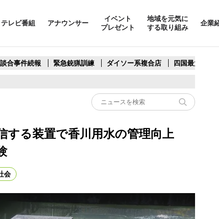
イベント
地域を元気に
テレビ番組
アナウンサー
企業
プレゼント
する取り組み
製談合事件続報
緊急銃猟訓練
ダイソー系複合店
四国最大スリ
信する装置で香川用水の管理向上
験
社会