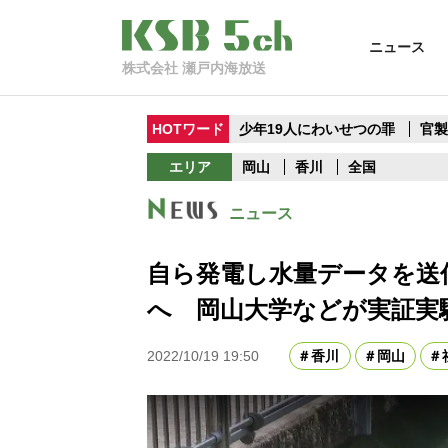
ニュース
株式会社 瀬戸内海放送
HOTワード
少年19人にわいせつの罪
官
エリア
岡山
香川
全国
ニュース
自ら発電し水量データを送
へ 岡山大学などが実証実
2022/10/19 19:50
香川
岡山