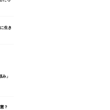
に生き
頼み」
憲？