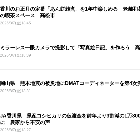
香川のお正月の定番「あん餅雑煮」を1年中楽しめる 老舗和
の喫茶スペース 高松市
2026/8/7(金)18:45
ミラーレス一眼カメラで撮影して「写真絵日記」を作ろう 高
2026/8/7(金)18:39
岡山県 熊本地震の被災地にDMATコーディネーターを第4次
2026/8/7(金)18:31
JA香川県 県産コシヒカリの仮渡金を前年より3割減の1万800
に 農家から不安の声
2026/8/7(金)18:27