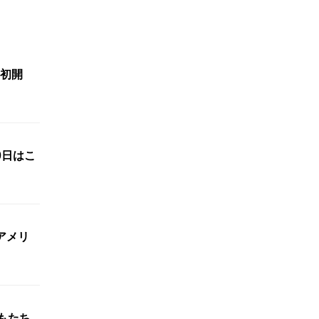
初開
0日はこ
アメリ
もたち