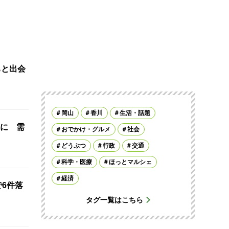
ちと出会
岡山
香川
生活・話題
に 需
おでかけ・グルメ
社会
どうぶつ
行政
交通
科学・医療
ほっとマルシェ
経済
で6件落
タグ一覧はこちら