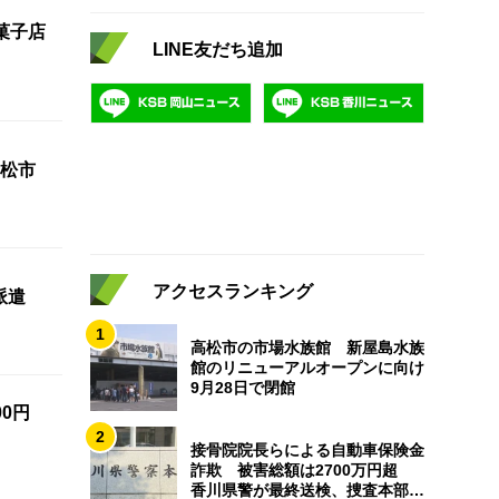
菓子店
LINE友だち追加
松市
アクセスランキング
派遣
1
高松市の市場水族館 新屋島水族
館のリニューアルオープンに向け
9月28日で閉館
0円
2
接骨院院長らによる自動車保険金
詐欺 被害総額は2700万円超
香川県警が最終送検、捜査本部解