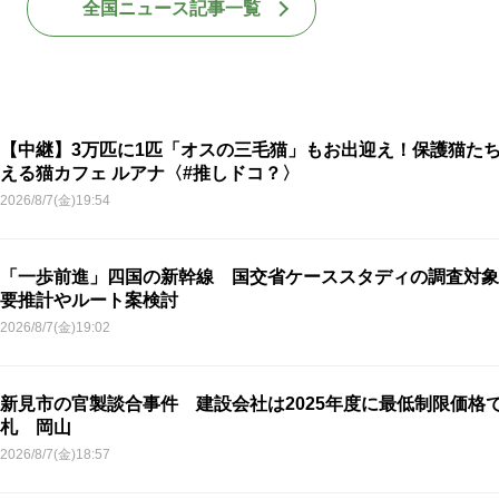
全国ニュース記事一覧
【中継】3万匹に1匹「オスの三毛猫」もお出迎え！保護猫た
える猫カフェ ルアナ〈#推しドコ？〉
2026/8/7(金)19:54
「一歩前進」四国の新幹線 国交省ケーススタディの調査対象
要推計やルート案検討
2026/8/7(金)19:02
新見市の官製談合事件 建設会社は2025年度に最低制限価格
札 岡山
2026/8/7(金)18:57