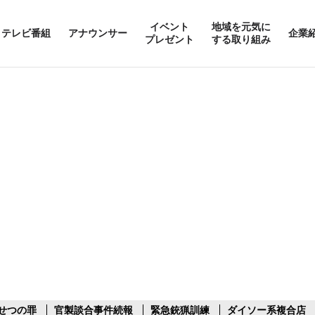
イベント
地域を元気に
テレビ番組
アナウンサー
企業
プレゼント
する取り組み
せつの罪
官製談合事件続報
緊急銃猟訓練
ダイソー系複合店