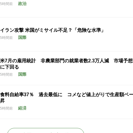
政治
5時間前
イラン攻撃 米国がミサイル不足？「危険な水準」
国際
5時間前
米7月の雇用統計 非農業部門の就業者数2.3万人減 市場予
に下回る
国際
5時間前
食料自給率37％ 過去最低に コメなど値上がりで生産額ベ
昇
経済
5時間前