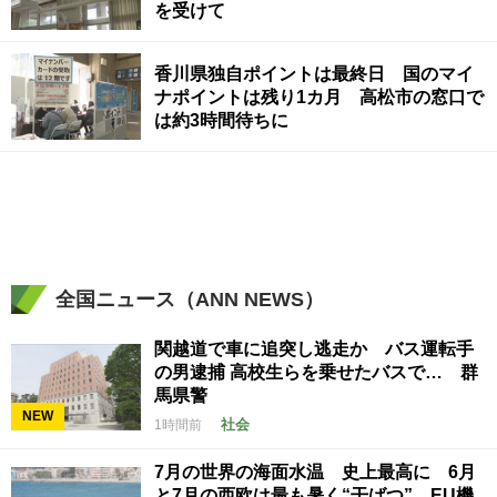
を受けて
香川県独自ポイントは最終日 国のマイ
ナポイントは残り1カ月 高松市の窓口で
は約3時間待ちに
全国ニュース（ANN NEWS）
関越道で車に追突し逃走か バス運転手
の男逮捕 高校生らを乗せたバスで… 群
馬県警
NEW
社会
1時間前
7月の世界の海面水温 史上最高に 6月
と7月の西欧は最も暑く“干ばつ” EU機