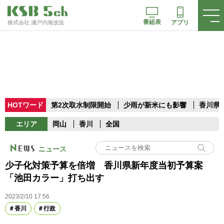
番組表
アプリ
株式会社 瀬戸内海放送
HOTワード
第2次取水制限開始
少雨が新米にも影響
香川県
エリア
岡山
香川
全国
ニュース
少子化対策予算を倍増 香川県新年度当初予算案
「池田カラー」打ち出す
2023/2/10 17:56
香川
行政