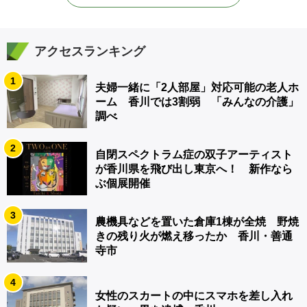
アクセスランキング
1
夫婦一緒に「2人部屋」対応可能の老人ホ
ーム 香川では3割弱 「みんなの介護」
調べ
2
自閉スペクトラム症の双子アーティスト
が香川県を飛び出し東京へ！ 新作なら
ぶ個展開催
3
農機具などを置いた倉庫1棟が全焼 野焼
きの残り火が燃え移ったか 香川・善通
寺市
4
女性のスカートの中にスマホを差し入れ