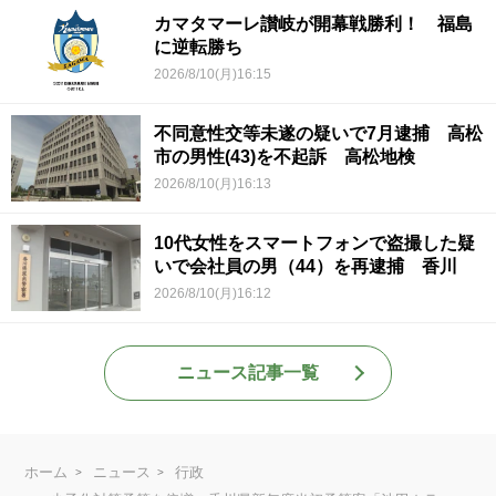
カマタマーレ讃岐が開幕戦勝利！ 福島
に逆転勝ち
2026/8/10(月)16:15
不同意性交等未遂の疑いで7月逮捕 高松
市の男性(43)を不起訴 高松地検
2026/8/10(月)16:13
10代女性をスマートフォンで盗撮した疑
いで会社員の男（44）を再逮捕 香川
2026/8/10(月)16:12
ニュース記事一覧
ホーム
ニュース
行政