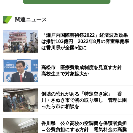
関連ニュース
「瀬戸内国際芸術祭2022」経済波及効果
は推計103億円 2022年8月の客室稼働率
は香川県が全国5位に
高松市 医療費助成制度を見直す方針
高校生まで対象拡大か
倒壊の恐れがある「特定空き家」 香
川・さぬき市で初の取り壊し 管理に困
ったら市に相談を
香川県 公立高校の空調費を保護者負担
→公費負担にする方針 電気料金の高騰