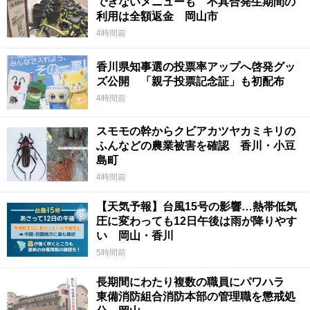
できないメニューも 不具合発生期間の
利用は全額返金 岡山市
4時間前
香川県知事選の投票率アップへ啓発グッ
ズ公開 「親子投票記念証」も初配布
4時間前
スモモの幹からクビアカツヤカミキリの
ふんなどの農業被害を確認 香川・小豆
島町
4時間前
【天気予報】台風15号の影響…熱帯低気
圧に変わっても12日午後は雨が降りやす
い 岡山・香川
5時間前
長期間にわたり複数の職員にパワハラ
東備消防組合消防本部の管理職を懲戒処