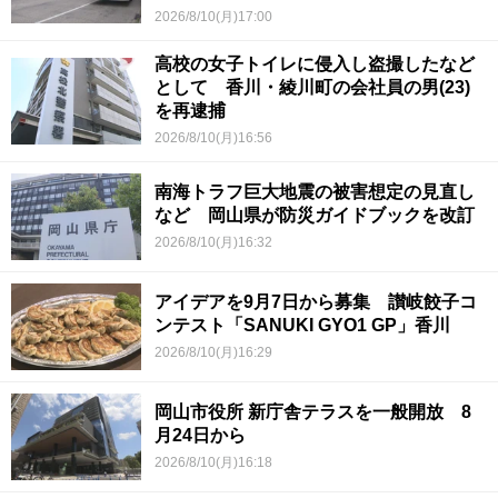
2026/8/10(月)17:00
高校の女子トイレに侵入し盗撮したなど
として 香川・綾川町の会社員の男(23)
を再逮捕
2026/8/10(月)16:56
南海トラフ巨大地震の被害想定の見直し
など 岡山県が防災ガイドブックを改訂
2026/8/10(月)16:32
アイデアを9月7日から募集 讃岐餃子コ
ンテスト「SANUKI GYO1 GP」香川
2026/8/10(月)16:29
岡山市役所 新庁舎テラスを一般開放 8
月24日から
2026/8/10(月)16:18