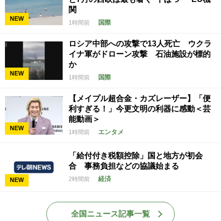
関
NEW
国際
1時間前
ロシア中部への攻撃で13人死亡 ウクラ
イナ軍がドローン攻撃 石油施設が標的
か
NEW
国際
1時間前
【メイプル超合金・カズレーザー】「便
利すぎる！」今更文明の利器に感動＜芸
能動画＞
NEW
エンタメ
1時間前
「給付付き税額控除」国と地方が初会
合 事務負担などの協議始まる
経済
2時間前
NEW
全国ニュース記事一覧