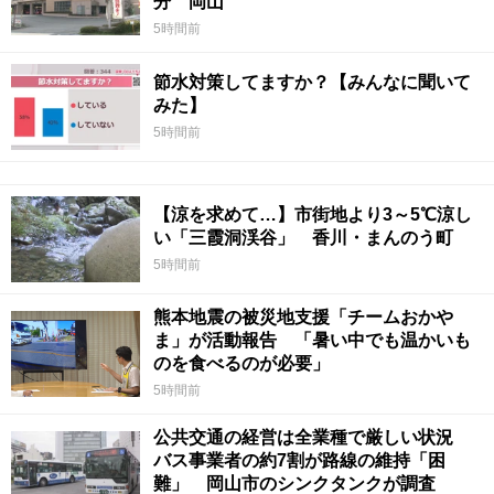
分 岡山
5時間前
節水対策してますか？【みんなに聞いて
みた】
5時間前
【涼を求めて…】市街地より3～5℃涼し
い「三霞洞渓谷」 香川・まんのう町
5時間前
熊本地震の被災地支援「チームおかや
ま」が活動報告 「暑い中でも温かいも
のを食べるのが必要」
5時間前
公共交通の経営は全業種で厳しい状況
バス事業者の約7割が路線の維持「困
難」 岡山市のシンクタンクが調査