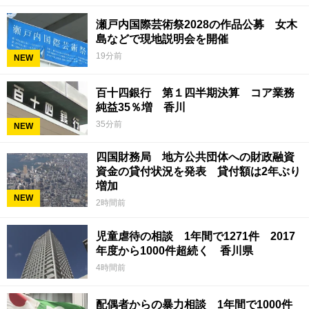
瀬戸内国際芸術祭2028の作品公募 女木
島などで現地説明会を開催
19分前
NEW
百十四銀行 第１四半期決算 コア業務
純益35％増 香川
35分前
NEW
四国財務局 地方公共団体への財政融資
資金の貸付状況を発表 貸付額は2年ぶり
増加
NEW
2時間前
児童虐待の相談 1年間で1271件 2017
年度から1000件超続く 香川県
4時間前
配偶者からの暴力相談 1年間で1000件