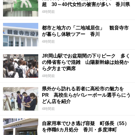
超 30～40代女性の被害が多い 香川県
4時間前
都市と地方の「二地域居住」 観音寺市
が暮らし体験ツアー 香川
4時間前
JR岡山駅でお盆期間の下りピーク 多く
の帰省客らで混雑 山陽新幹線は始発か
ら夕方まで満席
4時間前
県外から訪れる若者に高松市の魅力を
PR 高校生らがバレーボール選手らにう
どん店を紹介
4時間前
自家用車でひき逃げ容疑 町係長（55）
を停職6カ月処分 香川・多度津町