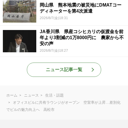
岡山県 熊本地震の被災地にDMATコー
ディネーターを第4次派遣
2026/8/7(金)18:31
JA香川県 県産コシヒカリの仮渡金を前
年より3割減の1万8000円に 農家から不
安の声
2026/8/7(金)18:27
ニュース記事一覧
ホーム
ニュース
生活・話題
オフィスビルに共有ラウンジがオープン 空室率が上昇…差別化
でビルの魅力向上へ 高松市