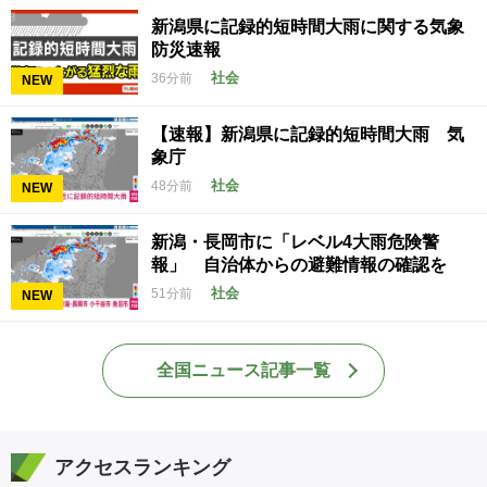
新潟県に記録的短時間大雨に関する気象
防災速報
社会
36分前
NEW
【速報】新潟県に記録的短時間大雨 気
象庁
社会
48分前
NEW
新潟・長岡市に「レベル4大雨危険警
報」 自治体からの避難情報の確認を
社会
51分前
NEW
全国ニュース記事一覧
アクセスランキング