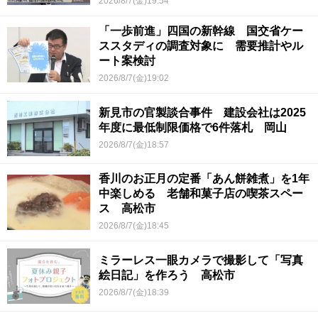
2026/8/7(金)19:54
「一歩前進」四国の新幹線 国交省ケー
ススタディの調査対象に 需要推計やル
ート案検討
2026/8/7(金)19:02
新見市の官製談合事件 建設会社は2025
年度に最低制限価格で6件落札 岡山
2026/8/7(金)18:57
香川のお正月の定番「あん餅雑煮」を1年
中楽しめる 老舗和菓子店の喫茶スペー
ス 高松市
2026/8/7(金)18:45
ミラーレス一眼カメラで撮影して「写真
絵日記」を作ろう 高松市
2026/8/7(金)18:39