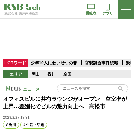
番組表
アプリ
株式会社 瀬戸内海放送
HOTワード
少年19人にわいせつの罪
官製談合事件続報
緊急
エリア
岡山
香川
全国
ニュース
オフィスビルに共有ラウンジがオープン 空室率が
上昇…差別化でビルの魅力向上へ 高松市
2023/2/27 18:31
香川
生活・話題