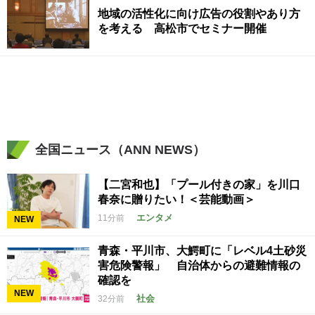
地域の活性化に向け広告の役割やあり方
を考える 高松市でセミナー開催
全国ニュース（ANN NEWS）
【二宮和也】「プール付きの家」を川口
春奈に贈りたい！＜芸能動画＞
エンタメ
11分前
NEW
青森・平川市、大鰐町に「レベル4土砂災
害危険警報」 自治体からの避難情報の
確認を
NEW
社会
32分前