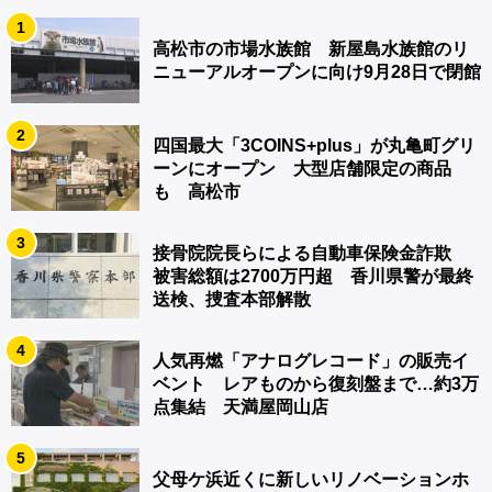
1
高松市の市場水族館 新屋島水族館のリ
ニューアルオープンに向け9月28日で閉館
2
四国最大「3COINS+plus」が丸亀町グリ
ーンにオープン 大型店舗限定の商品
も 高松市
3
接骨院院長らによる自動車保険金詐欺
被害総額は2700万円超 香川県警が最終
送検、捜査本部解散
4
人気再燃「アナログレコード」の販売イ
ベント レアものから復刻盤まで…約3万
点集結 天満屋岡山店
5
父母ケ浜近くに新しいリノベーションホ