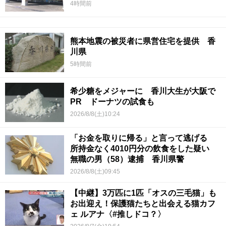
4時間前
熊本地震の被災者に県営住宅を提供 香
川県
5時間前
希少糖をメジャーに 香川大生が大阪で
PR ドーナツの試食も
2026/8/8(土)10:24
「お金を取りに帰る」と言って逃げる
所持金なく4010円分の飲食をした疑い
無職の男（58）逮捕 香川県警
2026/8/8(土)09:45
【中継】3万匹に1匹「オスの三毛猫」も
お出迎え！保護猫たちと出会える猫カフ
ェ ルアナ〈#推しドコ？〉