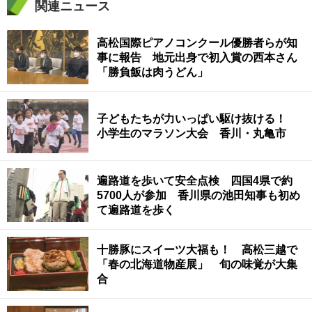
関連ニュース
高松国際ピアノコンクール優勝者らが知
事に報告 地元出身で初入賞の西本さん
「勝負飯は肉うどん」
子どもたちが力いっぱい駆け抜ける！
小学生のマラソン大会 香川・丸亀市
遍路道を歩いて安全点検 四国4県で約
5700人が参加 香川県の池田知事も初め
て遍路道を歩く
十勝豚にスイーツ大福も！ 高松三越で
「春の北海道物産展」 旬の味覚が大集
合