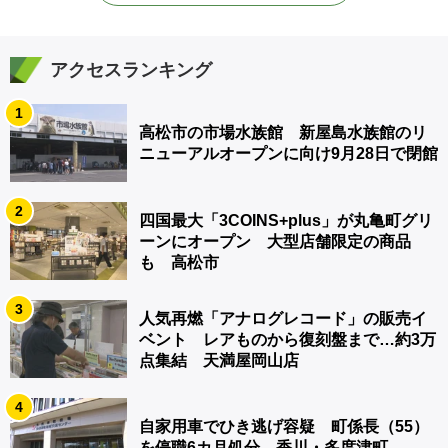
アクセスランキング
1
高松市の市場水族館 新屋島水族館のリ
ニューアルオープンに向け9月28日で閉館
2
四国最大「3COINS+plus」が丸亀町グリ
ーンにオープン 大型店舗限定の商品
も 高松市
3
人気再燃「アナログレコード」の販売イ
ベント レアものから復刻盤まで…約3万
点集結 天満屋岡山店
4
自家用車でひき逃げ容疑 町係長（55）
を停職6カ月処分 香川・多度津町