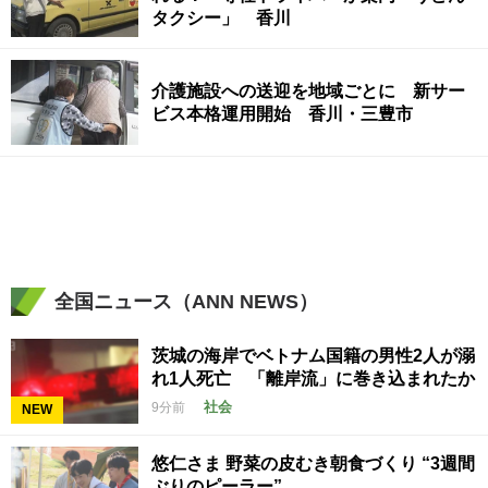
タクシー」 香川
介護施設への送迎を地域ごとに 新サー
ビス本格運用開始 香川・三豊市
全国ニュース（ANN NEWS）
茨城の海岸でベトナム国籍の男性2人が溺
れ1人死亡 「離岸流」に巻き込まれたか
社会
9分前
NEW
悠仁さま 野菜の皮むき朝食づくり “3週間
ぶりのピーラー”