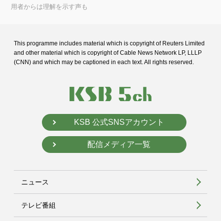
用者からは理解を示す声も
This programme includes material which is copyright of Reuters Limited
and
other material which is copyright of Cable News Network LP, LLLP
(CNN) and
which may be captioned in each text. All rights reserved.
KSB 公式SNSアカウント
配信メディア一覧
ニュース
テレビ番組