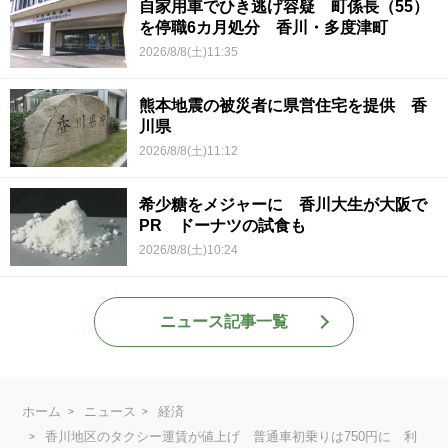
自家用車でひき逃げ容疑 町係長（55）
を停職6カ月処分 香川・多度津町
2026/8/8(土)11:35
熊本地震の被災者に県営住宅を提供 香
川県
2026/8/8(土)11:12
希少糖をメジャーに 香川大生が大阪で
PR ドーナツの試食も
2026/8/8(土)10:24
ニュース記事一覧
ホーム
ニュース
経済
香川地区のタクシー運賃が値上げ 普通車初乗りは750円に 利