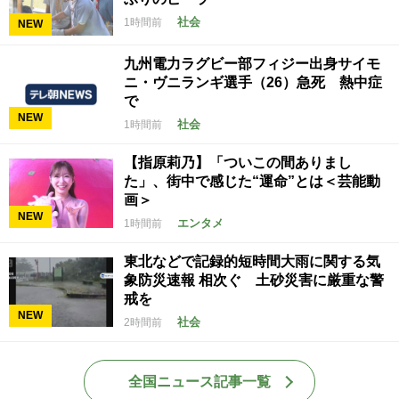
社会
1時間前
NEW
九州電力ラグビー部フィジー出身サイモ
ニ・ヴニランギ選手（26）急死 熱中症
で
NEW
社会
1時間前
【指原莉乃】「ついこの間ありまし
た」、街中で感じた“運命”とは＜芸能動
画＞
NEW
エンタメ
1時間前
東北などで記録的短時間大雨に関する気
象防災速報 相次ぐ 土砂災害に厳重な警
戒を
NEW
社会
2時間前
全国ニュース記事一覧