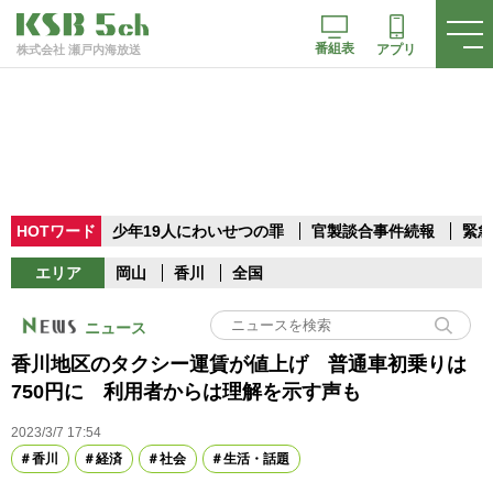
番組表
アプリ
株式会社 瀬戸内海放送
HOTワード
少年19人にわいせつの罪
官製談合事件続報
緊急
エリア
岡山
香川
全国
ニュース
香川地区のタクシー運賃が値上げ 普通車初乗りは
750円に 利用者からは理解を示す声も
2023/3/7 17:54
香川
経済
社会
生活・話題