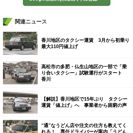
関連ニュース
香川地区のタクシー運賃 3月から初乗り
最大110円値上げ
高松市の多肥・仏生山地区の一部で「乗
り合いタクシー」試験運行がスタート
香川
【解説】香川地区で15年ぶり タクシー
運賃「値上げ」へ 事業者から困窮の声
“通”なうどん店や注文の仕方も教えてく
れる！ 専任ドライバーが案内「うどん