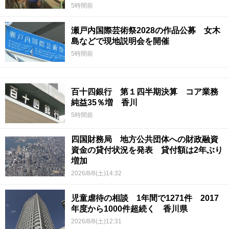
5時間前
瀬戸内国際芸術祭2028の作品公募 女木
島などで現地説明会を開催
5時間前
百十四銀行 第１四半期決算 コア業務
純益35％増 香川
5時間前
四国財務局 地方公共団体への財政融資
資金の貸付状況を発表 貸付額は2年ぶり
増加
2026/8/8(土)14:32
児童虐待の相談 1年間で1271件 2017
年度から1000件超続く 香川県
2026/8/8(土)12:31