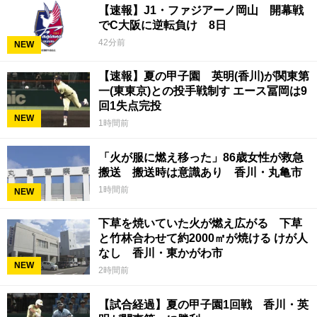
【速報】J1・ファジアーノ岡山 開幕戦
でC大阪に逆転負け 8日
42分前
NEW
【速報】夏の甲子園 英明(香川)が関東第
一(東東京)との投手戦制す エース冨岡は9
回1失点完投
NEW
1時間前
「火が服に燃え移った」86歳女性が救急
搬送 搬送時は意識あり 香川・丸亀市
1時間前
NEW
下草を焼いていた火が燃え広がる 下草
と竹林合わせて約2000㎡が焼ける けが人
なし 香川・東かがわ市
NEW
2時間前
【試合経過】夏の甲子園1回戦 香川・英