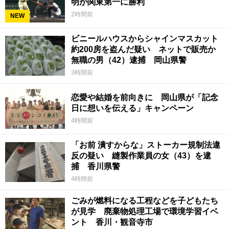
明が関東第一に勝利
2時間前
NEW
ビニールハウスからシャインマスカット
約200房を盗んだ疑い ネットで販売か
無職の男（42）逮捕 岡山県警
3時間前
恋愛や結婚を前向きに 岡山県が「記念
日に想いを伝える」キャンペーン
4時間前
「お前 潰すからな」ストーカー規制法違
反の疑い 縫製作業員の女（43）を逮
捕 香川県警
4時間前
ごみが燃料になる工程などを子どもたち
が見学 廃棄物処理工場で環境学習イベ
ント 香川・観音寺市