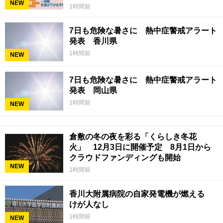
NEW
1時間前
7日も危険な暑さに 熱中症警戒アラート
発表 香川県
1時間前
NEW
7日も危険な暑さに 熱中症警戒アラート
発表 岡山県
1時間前
NEW
倉敷の冬の夜を彩る「くらしき冬花
火」 12月3日に開催予定 8月1日から
クラウドファンディングも開始
NEW
1時間前
香川大附属病院の自家発電機が燃える
けが人なし
1時間前
NEW