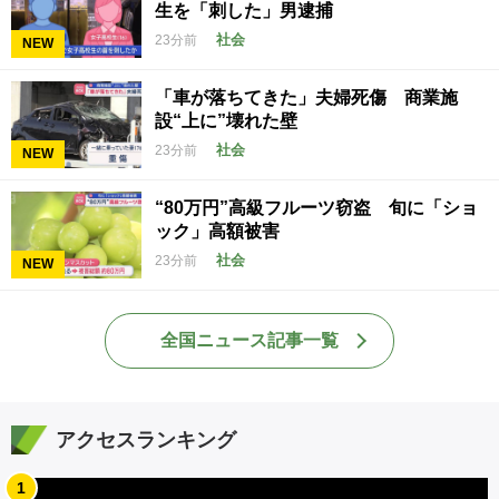
生を「刺した」男逮捕
社会
23分前
NEW
「車が落ちてきた」夫婦死傷 商業施
設“上に”壊れた壁
社会
23分前
NEW
“80万円”高級フルーツ窃盗 旬に「ショ
ック」高額被害
社会
23分前
NEW
全国ニュース記事一覧
アクセスランキング
1