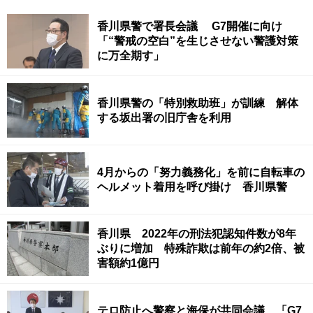
香川県警で署長会議 G7開催に向け
「“警戒の空白”を生じさせない警護対策
に万全期す」
香川県警の「特別救助班」が訓練 解体
する坂出署の旧庁舎を利用
4月からの「努力義務化」を前に自転車の
ヘルメット着用を呼び掛け 香川県警
香川県 2022年の刑法犯認知件数が8年
ぶりに増加 特殊詐欺は前年の約2倍、被
害額約1億円
テロ防止へ警察と海保が共同会議 「G7