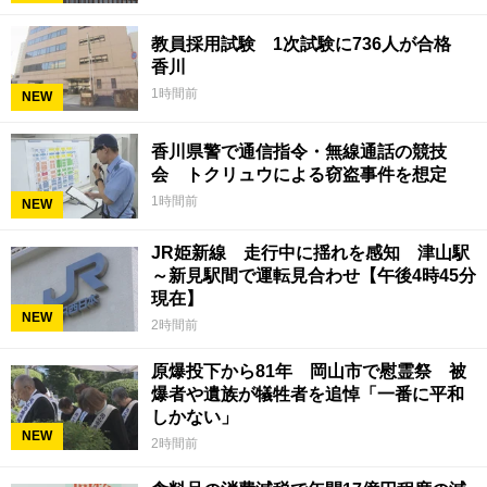
教員採用試験 1次試験に736人が合格
香川
1時間前
NEW
香川県警で通信指令・無線通話の競技
会 トクリュウによる窃盗事件を想定
1時間前
NEW
JR姫新線 走行中に揺れを感知 津山駅
～新見駅間で運転見合わせ【午後4時45分
現在】
NEW
2時間前
原爆投下から81年 岡山市で慰霊祭 被
爆者や遺族が犠牲者を追悼「一番に平和
しかない」
NEW
2時間前