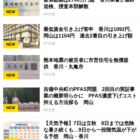
送検、捜査本部解散
NEW
44分前
最低賃金引き上げ答申 香川は1092円、
岡山は1104円 過去2番目の引き上げ額
47分前
NEW
熊本地震の被災者に市営住宅を無償提
供 香川・丸亀市
53分前
NEW
吉備中央町のPFAS問題 2回目の実証事
業の概要明らかに PFAS濃度下げコスト
抑える方法探る 岡山
NEW
59分前
【天気予報】7日は立秋 8日までは危険
な暑さ続くも…9日から一段階気温が下が
る予想 岡山・香川