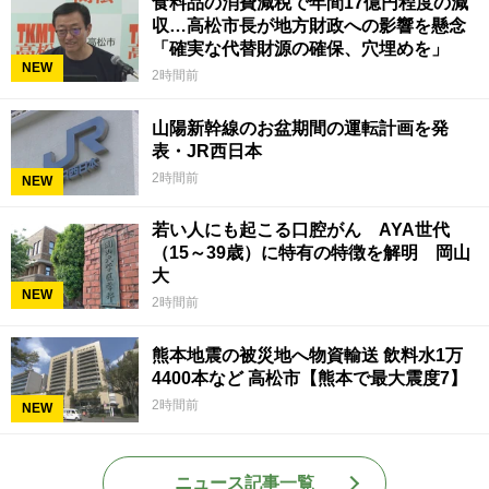
食料品の消費減税で年間17億円程度の減
収…高松市長が地方財政への影響を懸念
「確実な代替財源の確保、穴埋めを」
NEW
2時間前
山陽新幹線のお盆期間の運転計画を発
表・JR西日本
2時間前
NEW
若い人にも起こる口腔がん AYA世代
（15～39歳）に特有の特徴を解明 岡山
大
NEW
2時間前
熊本地震の被災地へ物資輸送 飲料水1万
4400本など 高松市【熊本で最大震度7】
2時間前
NEW
ニュース記事一覧