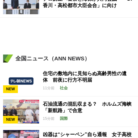
香川・高松都市大臣会合」に向け
全国ニュース（ANN NEWS）
住宅の敷地内に見知らぬ高齢男性の遺
体 前夜に行方不明届
社会
11分前
NEW
石油流通の混乱収まる？ ホルムズ海峡
「新航路」で合意
国際
15分前
NEW
凶器は“シャーペン”自ら通報 女子高校