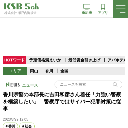
番組表
アプリ
株式会社 瀬戸内海放送
HOTワード
予定価格漏えいか
最低賃金引き上げ
アパホテル
エリア
岡山
香川
全国
ニュース
香川県警の本部長に吉田和彦さん着任「力強い警察
を構築したい」 警察庁ではサイバー犯罪対策に従
事
2023/3/29 12:05
香川
社会