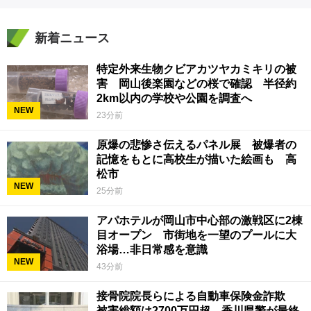
新着ニュース
特定外来生物クビアカツヤカミキリの被
害 岡山後楽園などの桜で確認 半径約
2km以内の学校や公園を調査へ
NEW
23分前
原爆の悲惨さ伝えるパネル展 被爆者の
記憶をもとに高校生が描いた絵画も 高
松市
NEW
25分前
アパホテルが岡山市中心部の激戦区に2棟
目オープン 市街地を一望のプールに大
浴場…非日常感を意識
NEW
43分前
接骨院院長らによる自動車保険金詐欺
被害総額は2700万円超 香川県警が最終