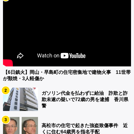
【6日鎮火】岡山・早島町の住宅密集地で建物火事 11世帯
が類焼・3人軽傷か
2
ガソリン代金を払わずに給油 詐欺と詐
欺未遂の疑いで72歳の男を逮捕 香川県
警
3
高松市の住宅で起きた強盗致傷事件 近
くに住む64歳男を指名手配