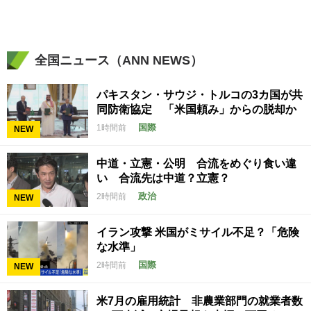
全国ニュース（ANN NEWS）
パキスタン・サウジ・トルコの3カ国が共
同防衛協定 「米国頼み」からの脱却か
国際
1時間前
NEW
中道・立憲・公明 合流をめぐり食い違
い 合流先は中道？立憲？
政治
2時間前
NEW
イラン攻撃 米国がミサイル不足？「危険
な水準」
国際
2時間前
NEW
米7月の雇用統計 非農業部門の就業者数