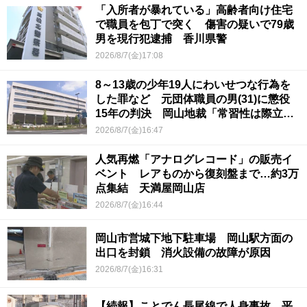
「入所者が暴れている」高齢者向け住宅
で職員を包丁で突く 傷害の疑いで79歳
男を現行犯逮捕 香川県警
2026/8/7(金)17:08
8～13歳の少年19人にわいせつな行為を
した罪など 元団体職員の男(31)に懲役
15年の判決 岡山地裁「常習性は際立っ
ていて被害結果も非常に重い」
2026/8/7(金)16:47
人気再燃「アナログレコード」の販売イ
ベント レアものから復刻盤まで…約3万
点集結 天満屋岡山店
2026/8/7(金)16:44
岡山市営城下地下駐車場 岡山駅方面の
出口を封鎖 消火設備の故障が原因
2026/8/7(金)16:31
【続報】ことでん長尾線で人身事故 平