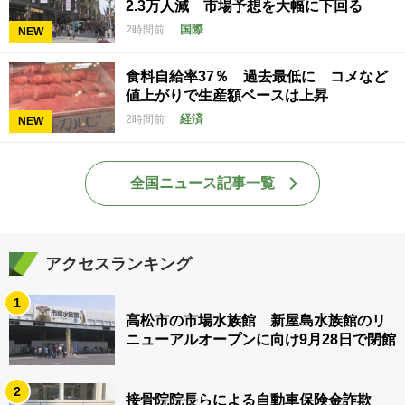
2.3万人減 市場予想を大幅に下回る
国際
2時間前
NEW
食料自給率37％ 過去最低に コメなど
値上がりで生産額ベースは上昇
経済
2時間前
NEW
全国ニュース記事一覧
アクセスランキング
1
高松市の市場水族館 新屋島水族館のリ
ニューアルオープンに向け9月28日で閉館
2
接骨院院長らによる自動車保険金詐欺