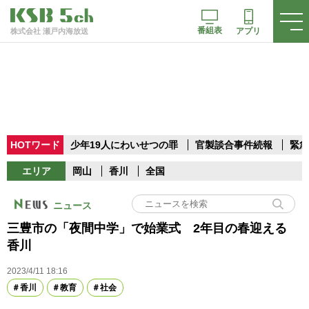
番組表
アプリ
株式会社 瀬戸内海放送
HOTワード
少年19人にわいせつの罪
官製談合事件続報
緊急
エリア
岡山
香川
全国
ニュース
三豊市の「夜間中学」で始業式 2年目の春迎える
香川
2023/4/11 18:16
香川
教育
社会