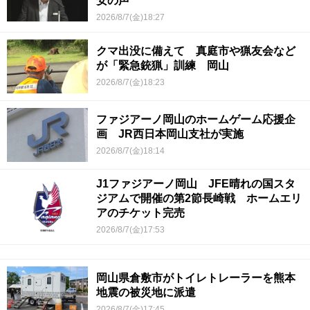
安の声
2026/8/7(金)18:27
クマ出没に備えて 真庭市や猟友会など
が「緊急銃猟」訓練 岡山
2026/8/7(金)18:23
ファジアーノ岡山のホームゲーム応援企
画 JR西日本岡山支社が実施
2026/8/7(金)18:14
J1ファジアーノ岡山 JFE晴れの国スタ
ジアムで開催の第2節長崎戦 ホームエリ
アのチケット完売
2026/8/7(金)17:53
岡山県倉敷市がトイレトレーラーを熊本
地震の被災地に派遣
2026/8/7(金)17:45