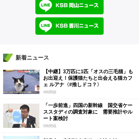
新着ニュース
【中継】3万匹に1匹「オスの三毛猫」も
お出迎え！保護猫たちと出会える猫カフ
ェ ルアナ〈#推しドコ？〉
4時間前
「一歩前進」四国の新幹線 国交省ケー
ススタディの調査対象に 需要推計やル
ート案検討
5時間前