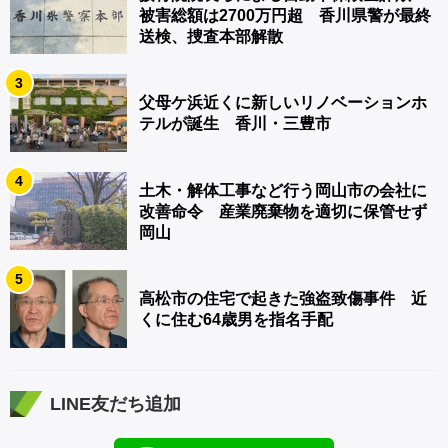
被害総額は2700万円超 香川県警が最終
送検、捜査本部解散
3
父母ケ浜近くに新しいリノベーションホ
テルが誕生 香川・三豊市
4
土木・解体工事など行う岡山市の会社に
改善命令 産業廃棄物を適切に保管せず
岡山
5
高松市の住宅で起きた強盗致傷事件 近
くに住む64歳男を指名手配
LINE友だち追加