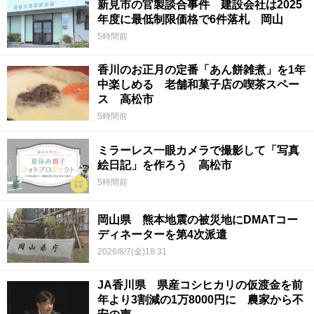
新見市の官製談合事件 建設会社は2025
年度に最低制限価格で6件落札 岡山
5時間前
香川のお正月の定番「あん餅雑煮」を1年
中楽しめる 老舗和菓子店の喫茶スペー
ス 高松市
5時間前
ミラーレス一眼カメラで撮影して「写真
絵日記」を作ろう 高松市
5時間前
岡山県 熊本地震の被災地にDMATコー
ディネーターを第4次派遣
2026/8/7(金)18:31
JA香川県 県産コシヒカリの仮渡金を前
年より3割減の1万8000円に 農家から不