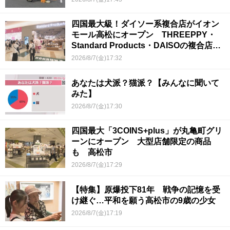
四国最大級！ダイソー系複合店がイオン
モール高松にオープン THREEPPY・
Standard Products・DAISOの複合店は
香川県初
2026/8/7(金)17:32
あなたは犬派？猫派？【みんなに聞いて
みた】
2026/8/7(金)17:30
四国最大「3COINS+plus」が丸亀町グリ
ーンにオープン 大型店舗限定の商品
も 高松市
2026/8/7(金)17:29
【特集】原爆投下81年 戦争の記憶を受
け継ぐ…平和を願う高松市の9歳の少女
2026/8/7(金)17:19