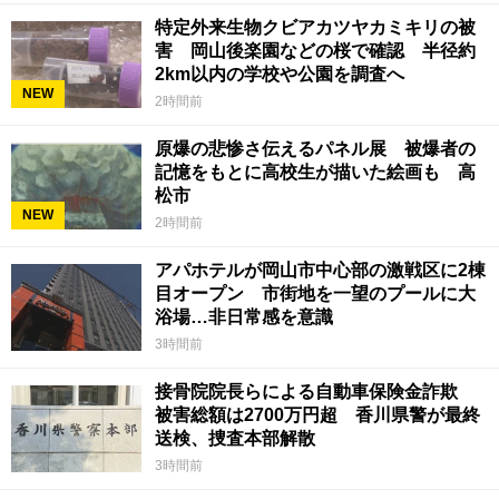
特定外来生物クビアカツヤカミキリの被
害 岡山後楽園などの桜で確認 半径約
2km以内の学校や公園を調査へ
NEW
2時間前
原爆の悲惨さ伝えるパネル展 被爆者の
記憶をもとに高校生が描いた絵画も 高
松市
NEW
2時間前
アパホテルが岡山市中心部の激戦区に2棟
目オープン 市街地を一望のプールに大
浴場…非日常感を意識
3時間前
接骨院院長らによる自動車保険金詐欺
被害総額は2700万円超 香川県警が最終
送検、捜査本部解散
3時間前