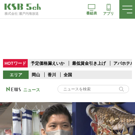
番組表
アプリ
株式会社 瀬戸内海放送
HOTワード
予定価格漏えいか
最低賃金引き上げ
アパホテル
エリア
岡山
香川
全国
ニュース