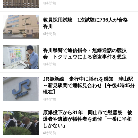
4時間前
教員採用試験 1次試験に736人が合格
香川
4時間前
香川県警で通信指令・無線通話の競技
会 トクリュウによる窃盗事件を想定
4時間前
JR姫新線 走行中に揺れを感知 津山駅
～新見駅間で運転見合わせ【午後4時45分
現在】
4時間前
原爆投下から81年 岡山市で慰霊祭 被
爆者や遺族が犠牲者を追悼「一番に平和
しかない」
4時間前