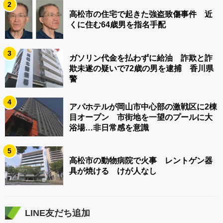
2
高松市の住宅で起きた強盗致傷事件 近
くに住む64歳男を指名手配
3
ガソリン代金を払わずに給油 詐欺と詐
欺未遂の疑いで72歳の男を逮捕 香川県
警
4
アパホテルが岡山市中心部の激戦区に2棟
目オープン 市街地を一望のプールに大
浴場…非日常感を意識
5
高松市の動物病院で火事 レントゲン器
具が焼ける けが人なし
LINE友だち追加