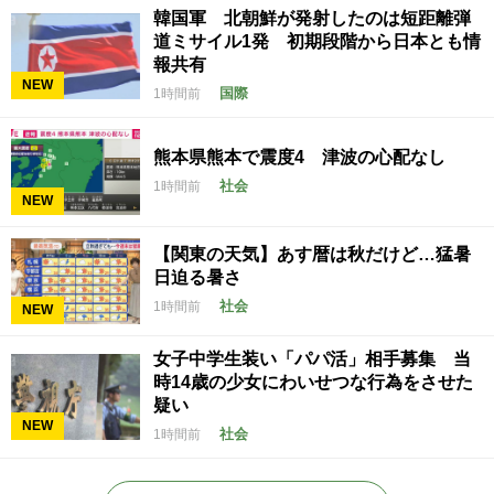
韓国軍 北朝鮮が発射したのは短距離弾
道ミサイル1発 初期段階から日本とも情
報共有
NEW
国際
1時間前
熊本県熊本で震度4 津波の心配なし
社会
1時間前
NEW
【関東の天気】あす暦は秋だけど…猛暑
日迫る暑さ
社会
1時間前
NEW
女子中学生装い「パパ活」相手募集 当
時14歳の少女にわいせつな行為をさせた
疑い
NEW
社会
1時間前