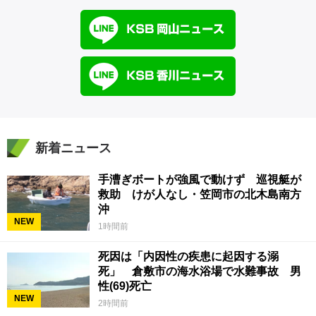
新着ニュース
手漕ぎボートが強風で動けず 巡視艇が
救助 けが人なし・笠岡市の北木島南方
沖
NEW
1時間前
死因は「内因性の疾患に起因する溺
死」 倉敷市の海水浴場で水難事故 男
性(69)死亡
NEW
2時間前