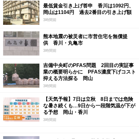
最低賃金引き上げ答申 香川は1092円、
岡山は1104円 過去2番目の引き上げ額
3時間前
熊本地震の被災者に市営住宅を無償提
供 香川・丸亀市
3時間前
吉備中央町のPFAS問題 2回目の実証事
業の概要明らかに PFAS濃度下げコスト
抑える方法探る 岡山
3時間前
【天気予報】7日は立秋 8日までは危険
な暑さ続くも…9日から一段階気温が下が
る予想 岡山・香川
3時間前