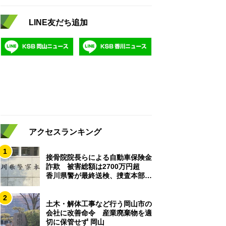
LINE友だち追加
アクセスランキング
1
接骨院院長らによる自動車保険金
詐欺 被害総額は2700万円超
香川県警が最終送検、捜査本部解
散
2
土木・解体工事など行う岡山市の
会社に改善命令 産業廃棄物を適
切に保管せず 岡山