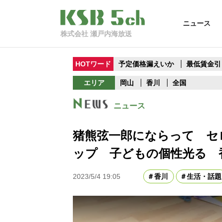
ニュース
株式会社 瀬戸内海放送
HOTワード
予定価格漏えいか
最低賃金引
エリア
岡山
香川
全国
ニュース
猪熊弦一郎にならって セ
ップ 子どもの個性光る 
2023/5/4 19:05
香川
生活・話題