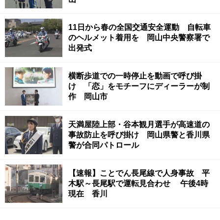
11日から春の全国交通安全運動 自転車
のヘルメット着用を 岡山中央警察署で
出発式
横断歩道での一時停止を動画で呼び掛
け 「恋」をモチーフにディーラーが制
作 岡山市
天満屋陸上部・谷本観月選手が高速道の
事故防止を呼び掛け 岡山県警と香川県
警が合同パトロール
【速報】ことでん長尾線で人身事故 平
木駅～長尾駅で運転見合わせ 午後4時
現在 香川