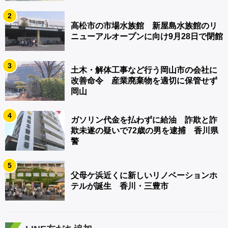
2
高松市の市場水族館 新屋島水族館のリ
ニューアルオープンに向け9月28日で閉館
3
土木・解体工事など行う岡山市の会社に
改善命令 産業廃棄物を適切に保管せず
岡山
4
ガソリン代金を払わずに給油 詐欺と詐
欺未遂の疑いで72歳の男を逮捕 香川県
警
5
父母ケ浜近くに新しいリノベーションホ
テルが誕生 香川・三豊市