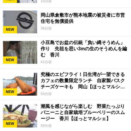
10分前
岡山県倉敷市が熊本地震の被災者に市営
住宅を無償提供
36分前
NEW
小豆島でお盆の伝統「負い縄そうめん」
作り 先祖を思い3mの生のそうめんを編
む 香川
NEW
41分前
究極のエビフライ！日生湾が一望できる
カフェの数量限定ランチ 自家製バスク
チーズケーキも 岡山【ほっとマルシ
NEW
ェ】
54分前
潮風を感じながら楽しむ 野菜たっぷり
パニーニと自家栽培ブルーベリーのスム
ージー 香川【ほっとマルシェ】
NEW
59分前