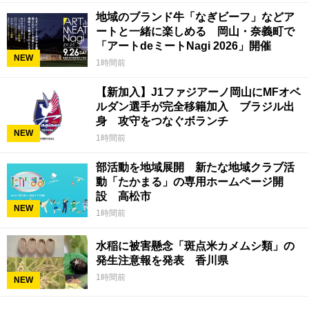
地域のブランド牛「なぎビーフ」などア
ートと一緒に楽しめる 岡山・奈義町で
「アートdeミートNagi 2026」開催
NEW
1時間前
【新加入】J1ファジアーノ岡山にMFオベ
ルダン選手が完全移籍加入 ブラジル出
身 攻守をつなぐボランチ
NEW
1時間前
部活動を地域展開 新たな地域クラブ活
動「たかまる」の専用ホームページ開
設 高松市
NEW
1時間前
水稲に被害懸念「斑点米カメムシ類」の
発生注意報を発表 香川県
1時間前
NEW