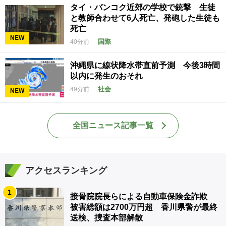
タイ・バンコク近郊の学校で銃撃 生徒
と教師合わせて6人死亡、発砲した生徒も
死亡
NEW
国際
40分前
沖縄県に線状降水帯直前予測 今後3時間
以内に発生のおそれ
社会
49分前
NEW
全国ニュース記事一覧
アクセスランキング
1
接骨院院長らによる自動車保険金詐欺
被害総額は2700万円超 香川県警が最終
送検、捜査本部解散