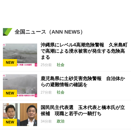
全国ニュース（ANN NEWS）
沖縄県にレベル4高潮危険警報 久米島町
で高潮による浸水被害が発生する危険高
まる
NEW
社会
25分前
鹿児島県に土砂災害危険警報 自治体か
らの避難情報の確認を
社会
27分前
NEW
国民民主代表選 玉木代表と橋本氏が立
候補 現職と若手の一騎打ち
政治
34分前
NEW