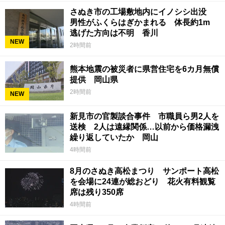
さぬき市の工場敷地内にイノシシ出没
男性がふくらはぎかまれる 体長約1m
逃げた方向は不明 香川
NEW
2時間前
熊本地震の被災者に県営住宅を6カ月無償
提供 岡山県
2時間前
NEW
新見市の官製談合事件 市職員ら男2人を
送検 2人は遠縁関係…以前から価格漏洩
繰り返していたか 岡山
4時間前
8月のさぬき高松まつり サンポート高松
を会場に24連が総おどり 花火有料観覧
席は残り350席
4時間前