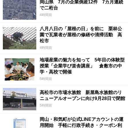
岡山県 7月の企業倒産12件 7カ月連続
で二桁台
4時間前
八月八日の「屋根の日」を前に 栗林公
園で瓦業者が屋根の修繕や清掃活動 高
松市
4時間前
地場産業の魅力を知って 5年目の体験型
授業「企業学び楽舎講座」 倉敷市の中
学・高校で開催
5時間前
高松市の市場水族館 新屋島水族館のリ
ニューアルオープンに向け9月28日で閉館
5時間前
岡山・和気町が公式LINEアカウントの運
用開始 手軽に行政手続き・クーポン利