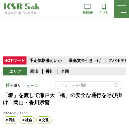
番組表
アプリ
株式会社 瀬戸内海放送
HOTワード
予定価格漏えいか
最低賃金引き上げ
アパホテル
エリア
岡山
香川
全国
ニュース
「箸」を渡して瀬戸大「橋」の安全な通行を呼び掛
け 岡山・香川県警
2023/5/12 11:53
岡山
社会
交通