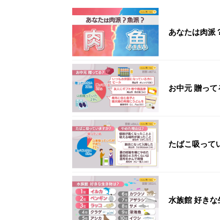
あなたは肉派
お中元 贈っ
たばこ吸って
水族館 好き