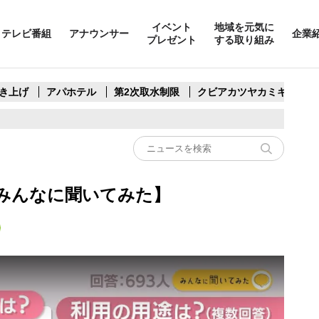
イベント
地域を元気に
テレビ番組
アナウンサー
企業
プレゼント
する取り組み
き上げ
アパホテル
第2次取水制限
クビアカツヤカミキリ
みんなに聞いてみた】