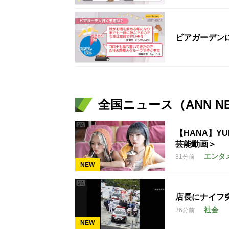
ビアガーデン
全国ニュース（ANN N
【HANA】Y
芸能動画＞
エンタ
31分前
NEW
店長にナイフ
社会
36分前
NEW