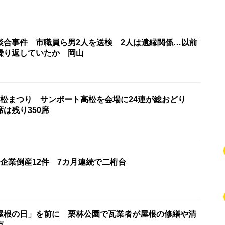
談合事件 市職員ら男2人を送検 2人は遠縁関係…以前
繰り返していたか 岡山
高松まつり サンポート高松を会場に24連が総おどり
席は残り350席
企業倒産12件 7カ月連続で二桁台
屋根の日」を前に 栗林公園で瓦業者が屋根の修繕や清
市