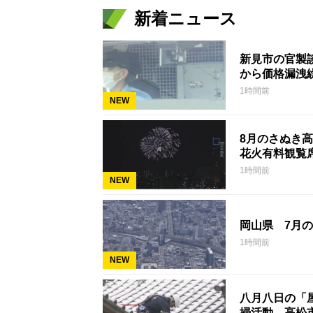
新着ニュース
新見市の官製
から価格漏洩
1時間前
NEW
8月のさぬき
花火有料観覧
1時間前
NEW
岡山県 7月の
1時間前
NEW
八月八日の「
掃活動 高松