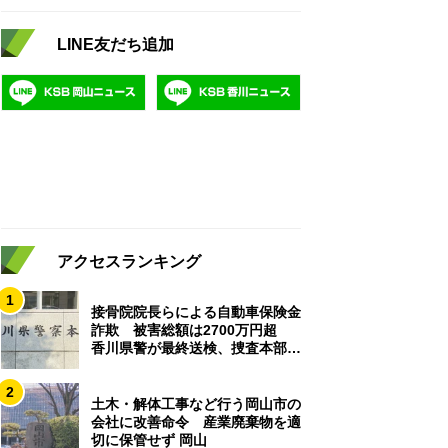
LINE友だち追加
アクセスランキング
1
接骨院院長らによる自動車保険金
詐欺 被害総額は2700万円超
香川県警が最終送検、捜査本部解
散
2
土木・解体工事など行う岡山市の
会社に改善命令 産業廃棄物を適
切に保管せず 岡山