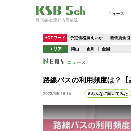
ニュース
株式会社 瀬戸内海放送
HOTワード
予定価格漏えいか
最低賃金引
エリア
岡山
香川
全国
ニュース
路線バスの利用頻度は？【
2023/6/5 18:15
みんなに聞いてみた