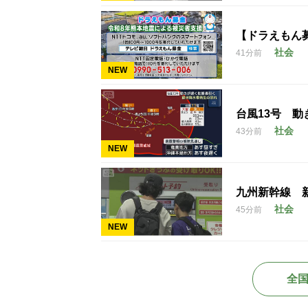
【ドラえもん
社会
41分前
NEW
台風13号 
社会
43分前
NEW
九州新幹線 
社会
45分前
NEW
全