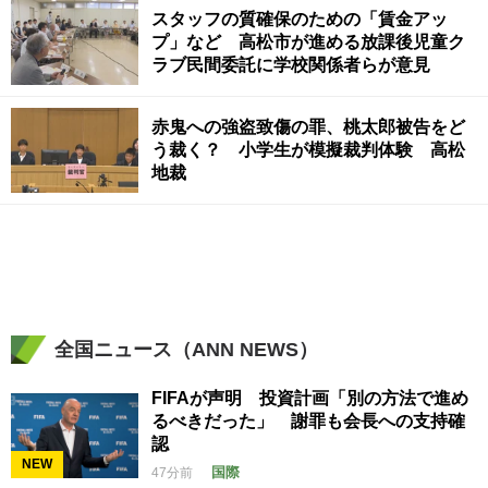
スタッフの質確保のための「賃金アッ
プ」など 高松市が進める放課後児童ク
ラブ民間委託に学校関係者らが意見
赤鬼への強盗致傷の罪、桃太郎被告をど
う裁く？ 小学生が模擬裁判体験 高松
地裁
全国ニュース（ANN NEWS）
FIFAが声明 投資計画「別の方法で進め
るべきだった」 謝罪も会長への支持確
認
NEW
国際
47分前