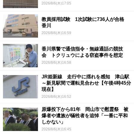
2026/8/6(木)17:05
教員採用試験 1次試験に736人が合格
香川
2026/8/6(木)16:59
香川県警で通信指令・無線通話の競技
会 トクリュウによる窃盗事件を想定
2026/8/6(木)16:58
JR姫新線 走行中に揺れを感知 津山駅
～新見駅間で運転見合わせ【午後4時45分
現在】
2026/8/6(木)16:52
原爆投下から81年 岡山市で慰霊祭 被
爆者や遺族が犠牲者を追悼「一番に平和
しかない」
2026/8/6(木)16:45