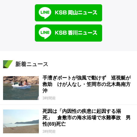
新着ニュース
手漕ぎボートが強風で動けず 巡視艇が
救助 けが人なし・笠岡市の北木島南方
沖
3時間前
死因は「内因性の疾患に起因する溺
死」 倉敷市の海水浴場で水難事故 男
性(69)死亡
3時間前