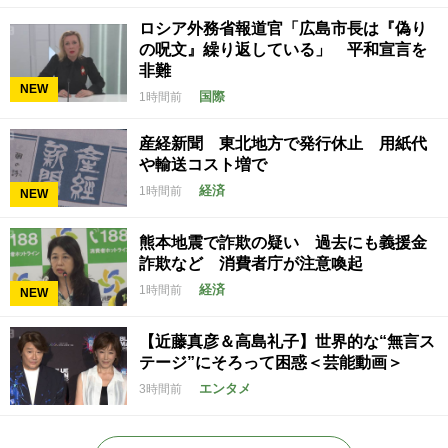
ロシア外務省報道官「広島市長は『偽り
の呪文』繰り返している」 平和宣言を
非難
NEW
国際
1時間前
産経新聞 東北地方で発行休止 用紙代
や輸送コスト増で
経済
1時間前
NEW
熊本地震で詐欺の疑い 過去にも義援金
詐欺など 消費者庁が注意喚起
経済
1時間前
NEW
【近藤真彦＆高島礼子】世界的な“無言ス
テージ”にそろって困惑＜芸能動画＞
エンタメ
3時間前