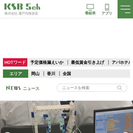
番組表
アプリ
株式会社 瀬戸内海放送
HOTワード
予定価格漏えいか
最低賃金引き上げ
アパホテル
エリア
岡山
香川
全国
ニュース