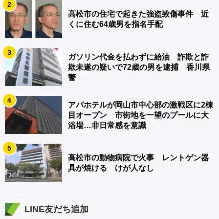
2
高松市の住宅で起きた強盗致傷事件 近
くに住む64歳男を指名手配
3
ガソリン代金を払わずに給油 詐欺と詐
欺未遂の疑いで72歳の男を逮捕 香川県
警
4
アパホテルが岡山市中心部の激戦区に2棟
目オープン 市街地を一望のプールに大
浴場…非日常感を意識
5
高松市の動物病院で火事 レントゲン器
具が焼ける けが人なし
LINE友だち追加