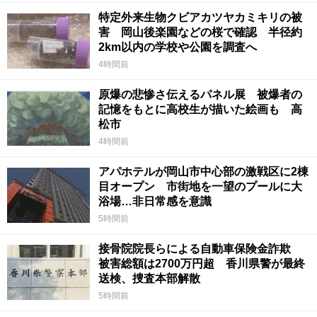
特定外来生物クビアカツヤカミキリの被
害 岡山後楽園などの桜で確認 半径約
2km以内の学校や公園を調査へ
4時間前
原爆の悲惨さ伝えるパネル展 被爆者の
記憶をもとに高校生が描いた絵画も 高
松市
4時間前
アパホテルが岡山市中心部の激戦区に2棟
目オープン 市街地を一望のプールに大
浴場…非日常感を意識
5時間前
接骨院院長らによる自動車保険金詐欺
被害総額は2700万円超 香川県警が最終
送検、捜査本部解散
5時間前