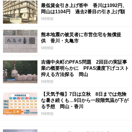
最低賃金引き上げ答申 香川は1092円、
岡山は1104円 過去2番目の引き上げ額
5時間前
熊本地震の被災者に市営住宅を無償提
供 香川・丸亀市
5時間前
吉備中央町のPFAS問題 2回目の実証事
業の概要明らかに PFAS濃度下げコスト
抑える方法探る 岡山
5時間前
【天気予報】7日は立秋 8日までは危険
な暑さ続くも…9日から一段階気温が下が
る予想 岡山・香川
5時間前