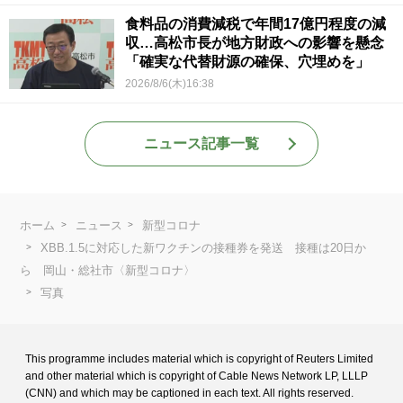
食料品の消費減税で年間17億円程度の減
収…高松市長が地方財政への影響を懸念
「確実な代替財源の確保、穴埋めを」
2026/8/6(木)16:38
ニュース記事一覧
ホーム
ニュース
新型コロナ
XBB.1.5に対応した新ワクチンの接種券を発送 接種は20日か
ら 岡山・総社市〈新型コロナ〉
写真
This programme includes material which is copyright of Reuters Limited
and
other material which is copyright of Cable News Network LP, LLLP
(CNN) and
which may be captioned in each text. All rights reserved.