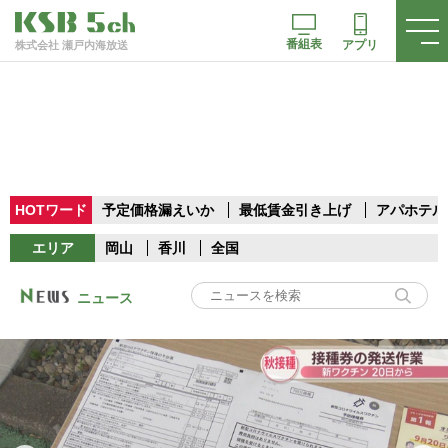
番組表
アプリ
株式会社 瀬戸内海放送
HOTワード
予定価格漏えいか
最低賃金引き上げ
アパホテル
エリア
岡山
香川
全国
ニュース