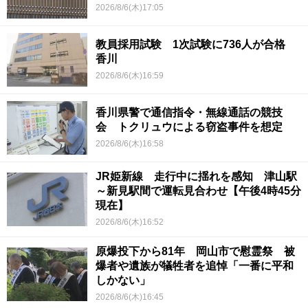
2026/8/6(木)17:05
教員採用試験 1次試験に736人が合格
香川
2026/8/6(木)16:59
香川県警で通信指令・無線通話の競技
会 トクリュウによる窃盗事件を想定
2026/8/6(木)16:58
JR姫新線 走行中に揺れを感知 津山駅
～新見駅間で運転見合わせ【午後4時45分
現在】
2026/8/6(木)16:52
原爆投下から81年 岡山市で慰霊祭 被
爆者や遺族が犠牲者を追悼「一番に平和
しかない」
2026/8/6(木)16:45