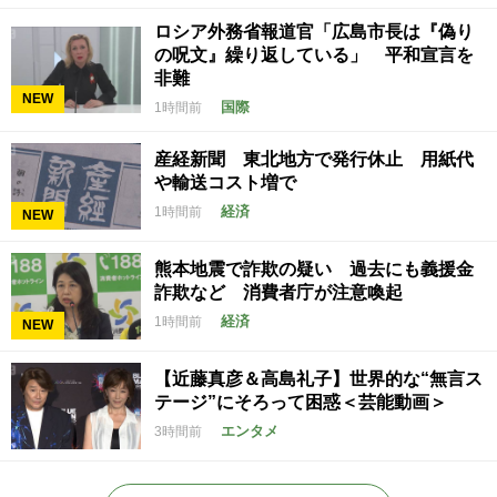
ロシア外務省報道官「広島市長は『偽り
の呪文』繰り返している」 平和宣言を
非難
NEW
国際
1時間前
産経新聞 東北地方で発行休止 用紙代
や輸送コスト増で
経済
1時間前
NEW
熊本地震で詐欺の疑い 過去にも義援金
詐欺など 消費者庁が注意喚起
経済
1時間前
NEW
【近藤真彦＆高島礼子】世界的な“無言ス
テージ”にそろって困惑＜芸能動画＞
エンタメ
3時間前