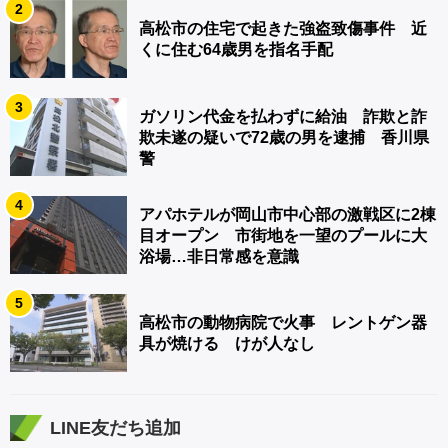
2
高松市の住宅で起きた強盗致傷事件 近
くに住む64歳男を指名手配
3
ガソリン代金を払わずに給油 詐欺と詐
欺未遂の疑いで72歳の男を逮捕 香川県
警
4
アパホテルが岡山市中心部の激戦区に2棟
目オープン 市街地を一望のプールに大
浴場…非日常感を意識
5
高松市の動物病院で火事 レントゲン器
具が焼ける けが人なし
LINE友だち追加