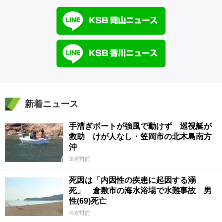
新着ニュース
手漕ぎボートが強風で動けず 巡視艇が
救助 けが人なし・笠岡市の北木島南方
沖
3時間前
死因は「内因性の疾患に起因する溺
死」 倉敷市の海水浴場で水難事故 男
性(69)死亡
4時間前