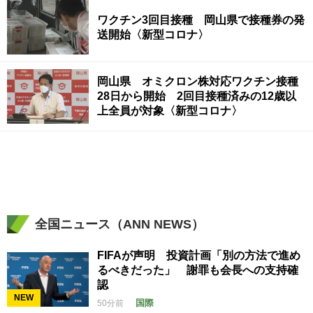
ワクチン3回目接種 岡山県で接種券の発
送開始〈新型コロナ〉
岡山県 オミクロン株対応ワクチン接種
28日から開始 2回目接種済みの12歳以
上全員が対象〈新型コロナ〉
全国ニュース（ANN NEWS）
FIFAが声明 投資計画「別の方法で進め
るべきだった」 謝罪も会長への支持確
認
NEW
国際
50分前