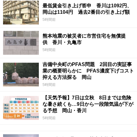
最低賃金引き上げ答申 香川は1092円、
岡山は1104円 過去2番目の引き上げ額
5時間前
熊本地震の被災者に市営住宅を無償提
供 香川・丸亀市
5時間前
吉備中央町のPFAS問題 2回目の実証事
業の概要明らかに PFAS濃度下げコスト
抑える方法探る 岡山
5時間前
【天気予報】7日は立秋 8日までは危険
な暑さ続くも…9日から一段階気温が下が
る予想 岡山・香川
5時間前