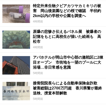
特定外来生物クビアカツヤカミキリの被
害 岡山後楽園などの桜で確認 半径約
2km以内の学校や公園を調査へ
4時間前
原爆の悲惨さ伝えるパネル展 被爆者の
記憶をもとに高校生が描いた絵画も 高
松市
4時間前
アパホテルが岡山市中心部の激戦区に2棟
目オープン 市街地を一望のプールに大
浴場…非日常感を意識
5時間前
接骨院院長らによる自動車保険金詐欺
被害総額は2700万円超 香川県警が最終
送検、捜査本部解散
5時間前