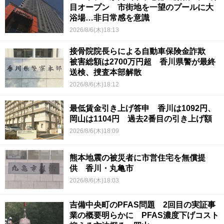
目オープン 市街地を一望のプールに大
浴場…非日常感を意識
2026/8/6(木)18:13
接骨院院長らによる自動車保険金詐欺
被害総額は2700万円超 香川県警が最終
送検、捜査本部解散
2026/8/6(木)18:12
最低賃金引き上げ答申 香川は1092円、
岡山は1104円 過去2番目の引き上げ額
2026/8/6(木)18:09
熊本地震の被災者に市営住宅を無償提
供 香川・丸亀市
2026/8/6(木)18:03
吉備中央町のPFAS問題 2回目の実証事
業の概要明らかに PFAS濃度下げコスト