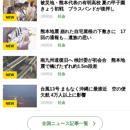
被災地・熊本代表の有明高校 夏の甲子園
きょう初戦 ブラスバンドが後押し
社会
1時間前
NEW
熊本地震 崩れた自宅屋根の下敷きに 17
回の通報も…遺族の思い
社会
1時間前
NEW
南九州道復旧へ 検討委が初会合 熊本地
震で橋げたずれ約1.5m段差
社会
1時間前
NEW
台風13号 まもなく沖縄に最接近 空の便
欠航 4万人以上に影響
社会
1時間前
NEW
全国ニュース記事一覧