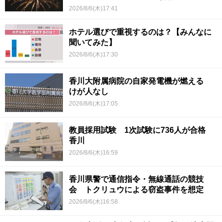
2026/8/6(木)17:41
ホテル選びで重視するのは？【みんなに
聞いてみた】
2026/8/6(木)17:30
香川大附属病院の自家発電機が燃える
けが人なし
2026/8/6(木)17:05
教員採用試験 1次試験に736人が合格
香川
2026/8/6(木)16:59
香川県警で通信指令・無線通話の競技
会 トクリュウによる窃盗事件を想定
2026/8/6(木)16:58