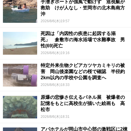
手漕ぎボートが強風で動けず 巡視艇が
救助 けが人なし・笠岡市の北木島南方
沖
2026/8/6(木)19:57
死因は「内因性の疾患に起因する溺
死」 倉敷市の海水浴場で水難事故 男
性(69)死亡
2026/8/6(木)19:16
特定外来生物クビアカツヤカミキリの被
害 岡山後楽園などの桜で確認 半径約
2km以内の学校や公園を調査へ
2026/8/6(木)18:33
原爆の悲惨さ伝えるパネル展 被爆者の
記憶をもとに高校生が描いた絵画も 高
松市
2026/8/6(木)18:31
アパホテルが岡山市中心部の激戦区に2棟