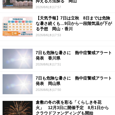
抑える方法探る 岡山
2026/8/6(木)17:57
【天気予報】7日は立秋 8日までは危険
な暑さ続くも…9日から一段階気温が下が
る予想 岡山・香川
2026/8/6(木)17:53
7日も危険な暑さに 熱中症警戒アラート
発表 香川県
2026/8/6(木)17:51
7日も危険な暑さに 熱中症警戒アラート
発表 岡山県
2026/8/6(木)17:50
倉敷の冬の夜を彩る「くらしき冬花
火」 12月3日に開催予定 8月1日から
クラウドファンディングも開始