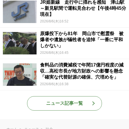
JR姫新線 走行中に揺れを感知 津山駅
～新見駅間で運転見合わせ【午後4時45分
現在】
2026/8/6(木)16:52
原爆投下から81年 岡山市で慰霊祭 被
爆者や遺族が犠牲者を追悼「一番に平和
しかない」
2026/8/6(木)16:45
食料品の消費減税で年間17億円程度の減
収…高松市長が地方財政への影響を懸念
「確実な代替財源の確保、穴埋めを」
2026/8/6(木)16:38
ニュース記事一覧