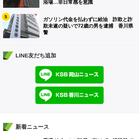
浴場…非日常感を意識
5
ガソリン代金を払わずに給油 詐欺と詐
欺未遂の疑いで72歳の男を逮捕 香川県
警
LINE友だち追加
新着ニュース