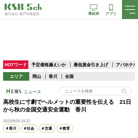
番組表
アプリ
株式会社 瀬戸内海放送
HOTワード
予定価格漏えいか
最低賃金引き上げ
アパホテル
エリア
岡山
香川
全国
ニュース
高校生に寸劇でヘルメットの重要性を伝える 21日
から秋の全国交通安全運動 香川
2023/9/20 18:22
香川
社会
交通
教育