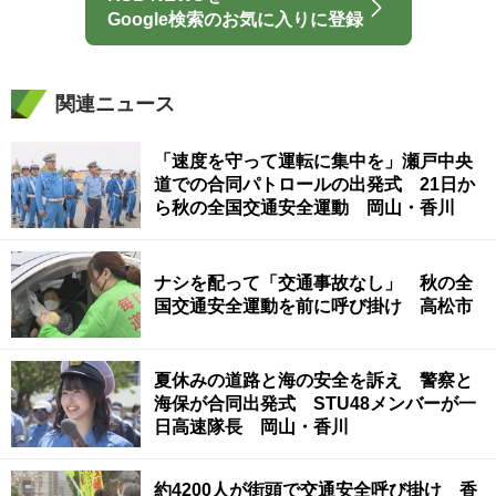
Google検索のお気に入りに登録
関連ニュース
「速度を守って運転に集中を」瀬戸中央
道での合同パトロールの出発式 21日か
ら秋の全国交通安全運動 岡山・香川
ナシを配って「交通事故なし」 秋の全
国交通安全運動を前に呼び掛け 高松市
夏休みの道路と海の安全を訴え 警察と
海保が合同出発式 STU48メンバーが一
日高速隊長 岡山・香川
約4200人が街頭で交通安全呼び掛け 香