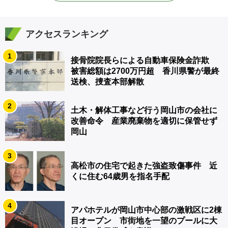
アクセスランキング
1
接骨院院長らによる自動車保険金詐欺
被害総額は2700万円超 香川県警が最終
送検、捜査本部解散
2
土木・解体工事など行う岡山市の会社に
改善命令 産業廃棄物を適切に保管せず
岡山
3
高松市の住宅で起きた強盗致傷事件 近
くに住む64歳男を指名手配
4
アパホテルが岡山市中心部の激戦区に2棟
目オープン 市街地を一望のプールに大