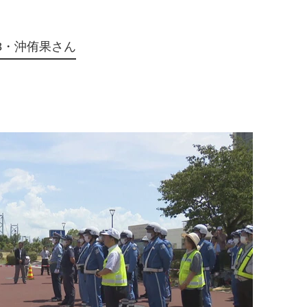
8・沖侑果さん