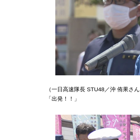
（一日高速隊長 STU48／沖 侑果さ
「出発！！」