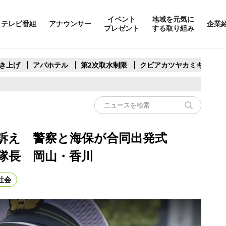
イベント
地域を元気に
テレビ番組
アナウンサー
企業
プレゼント
する取り組み
き上げ
アパホテル
第2次取水制限
クビアカツヤカミキリ
を訴え 警察と海保が合同出発式
速隊長 岡山・香川
社会