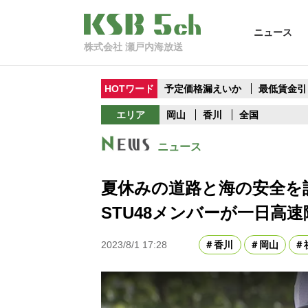
ニュース
株式会社 瀬戸内海放送
HOTワード
予定価格漏えいか
最低賃金引
エリア
岡山
香川
全国
ニュース
夏休みの道路と海の安全
STU48メンバーが一日高
2023/8/1 17:28
香川
岡山