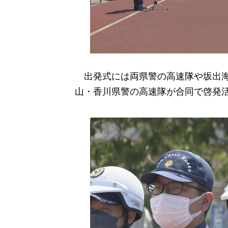
出発式には両県警の高速隊や坂出海
山・香川県警の高速隊が合同で啓発