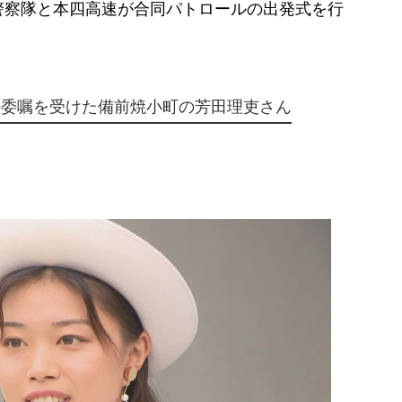
警察隊と本四高速が合同パトロールの出発式を行
の委嘱を受けた備前焼小町の芳田理吏さん