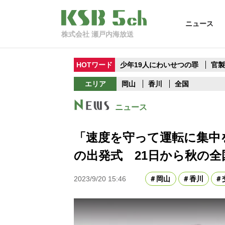
ニュース
株式会社 瀬戸内海放送
HOTワード
少年19人にわいせつの罪
官
エリア
岡山
香川
全国
ニュース
「速度を守って運転に集中
の出発式 21日から秋の
2023/9/20 15:46
岡山
香川