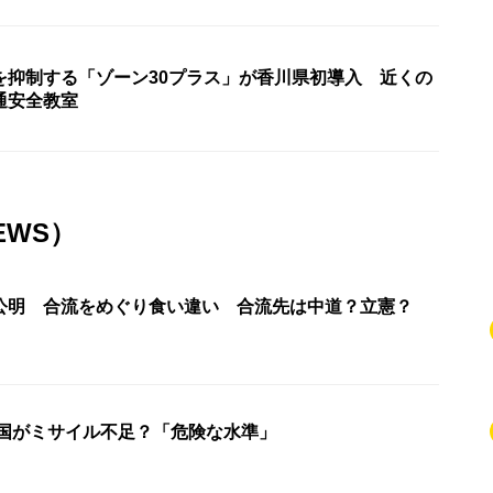
を抑制する「ゾーン30プラス」が香川県初導入 近くの
通安全教室
EWS）
公明 合流をめぐり食い違い 合流先は中道？立憲？
米国がミサイル不足？「危険な水準」