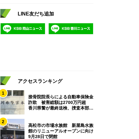
LINE友だち追加
アクセスランキング
1
接骨院院長らによる自動車保険金
詐欺 被害総額は2700万円超
香川県警が最終送検、捜査本部解
散
2
高松市の市場水族館 新屋島水族
館のリニューアルオープンに向け
9月28日で閉館