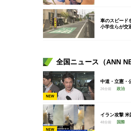
車のスピード
小学生らが交
全国ニュース（ANN N
中道・立憲・
政治
26分前
NEW
イラン攻撃 
国際
48分前
NEW