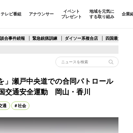
イベント
地域を元気に
テレビ番組
アナウンサー
企業
プレゼント
する取り組み
製談合事件続報
緊急銃猟訓練
ダイソー系複合店
四国最大スリ
を」瀬戸中央道での合同パトロール
全国交通安全運動 岡山・香川
交通
社会