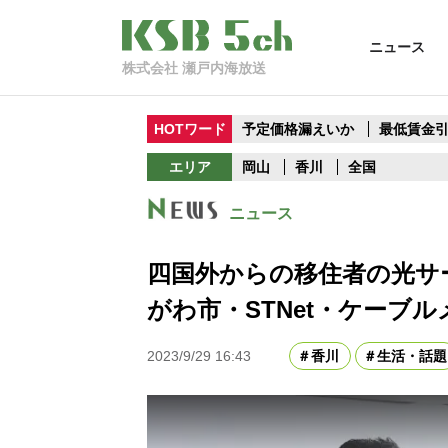
ニュース
株式会社 瀬戸内海放送
HOTワード
予定価格漏えいか
最低賃金
エリア
岡山
香川
全国
ニュース
四国外からの移住者の光サ
がわ市・STNet・ケーブ
2023/9/29 16:43
香川
生活・話題