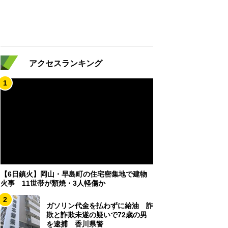
アクセスランキング
1
【6日鎮火】岡山・早島町の住宅密集地で建物
火事 11世帯が類焼・3人軽傷か
2
ガソリン代金を払わずに給油 詐
欺と詐欺未遂の疑いで72歳の男
を逮捕 香川県警