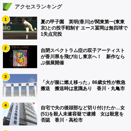
アクセスランキング
1
夏の甲子園 英明(香川)が関東第一(東東
京)との投手戦制す エース冨岡は無四球で
1失点完投
2
自閉スペクトラム症の双子アーティスト
が香川県を飛び出し東京へ！ 新作なら
ぶ個展開催
3
「火が服に燃え移った」86歳女性が救急
搬送 搬送時は意識あり 香川・丸亀市
4
自宅で夫の後頭部など切り付けたか…女
(51)を殺人未遂容疑で逮捕 女は殺意を
否認 香川・高松市