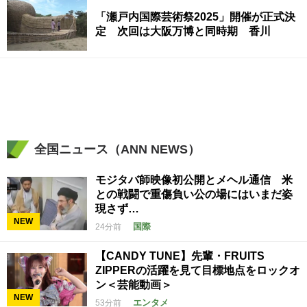
「瀬戸内国際芸術祭2025」開催が正式決
定 次回は大阪万博と同時期 香川
全国ニュース（ANN NEWS）
モジタバ師映像初公開とメヘル通信 米
との戦闘で重傷負い公の場にはいまだ姿
現さず…
NEW
国際
24分前
【CANDY TUNE】先輩・FRUITS
ZIPPERの活躍を見て目標地点をロックオ
ン＜芸能動画＞
NEW
エンタメ
53分前