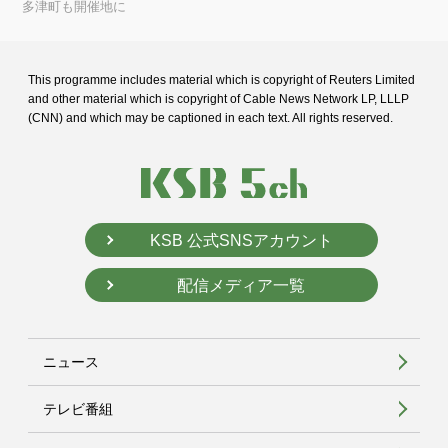
多津町も開催地に
This programme includes material which is copyright of Reuters Limited
and
other material which is copyright of Cable News Network LP, LLLP
(CNN) and
which may be captioned in each text. All rights reserved.
KSB 公式SNSアカウント
配信メディア一覧
ニュース
テレビ番組