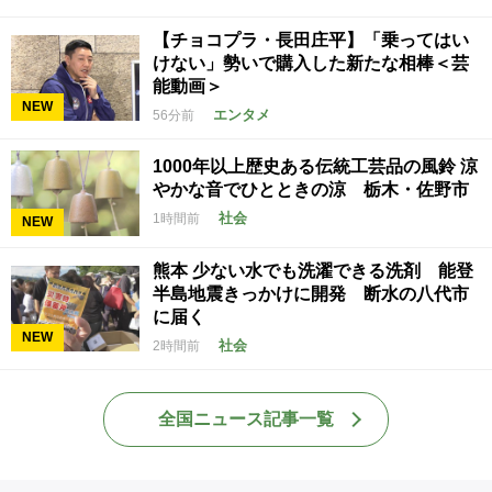
【チョコプラ・長田庄平】「乗ってはい
けない」勢いで購入した新たな相棒＜芸
能動画＞
NEW
エンタメ
56分前
1000年以上歴史ある伝統工芸品の風鈴 涼
やかな音でひとときの涼 栃木・佐野市
社会
1時間前
NEW
熊本 少ない水でも洗濯できる洗剤 能登
半島地震きっかけに開発 断水の八代市
に届く
NEW
社会
2時間前
全国ニュース記事一覧