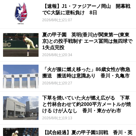
【速報】J1・ファジアーノ岡山 開幕戦
でC大阪に逆転負け 8日
2026/8/8(土)21:07
夏の甲子園 英明(香川)が関東第一(東東
京)との投手戦制す エース冨岡は無四球で
1失点完投
2026/8/8(土)20:34
「火が服に燃え移った」86歳女性が救急
搬送 搬送時は意識あり 香川・丸亀市
2026/8/8(土)20:27
下草を焼いていた火が燃え広がる 下草
と竹林合わせて約2000平方メートルが焼
ける けが人なし 香川・東かがわ市
2026/8/8(土)19:13
【試合経過】夏の甲子園1回戦 香川・英