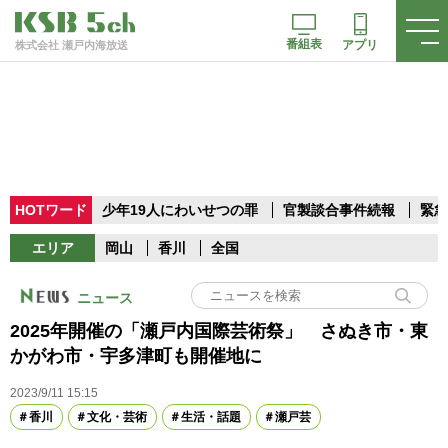
番組表
アプリ
株式会社 瀬戸内海放送
HOTワード
少年19人にわいせつの罪
官製談合事件続報
緊急
エリア
岡山
香川
全国
ニュース
2025年開催の「瀬戸内国際芸術祭」 さぬき市・東
かがわ市・宇多津町も開催地に
2023/9/11 15:15
香川
文化・芸術
生活・話題
瀬戸芸