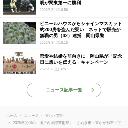
明が関東第一に勝利
2026/8/8(土)18:50
ビニールハウスからシャインマスカット
約200房を盗んだ疑い ネットで販売か
無職の男（42）逮捕 岡山県警
2026/8/8(土)18:15
恋愛や結婚を前向きに 岡山県が「記念
日に想いを伝える」キャンペーン
2026/8/8(土)16:57
ニュース記事一覧
ホーム
ニュース
文化・芸術
2025年開催の「瀬戸内国際芸術祭」 さぬき市・東かがわ市・宇