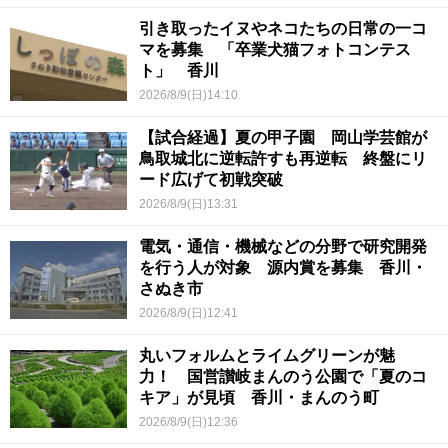
引き取ったイヌやネコたちの日常の一コ
マを募集 「卒業犬猫フォトコンテス
ト」 香川
2026/8/9(日)14:10
【試合経過】夏の甲子園 岡山学芸館が
鳥取城北に逆転許すも再逆転 終盤にリ
ード広げて初戦突破
2026/8/9(日)13:31
電気・通信・機械などの分野で研究開発
を行う人が対象 源内賞を募集 香川・
さぬき市
2026/8/9(日)12:41
丸いフォルムとライムグリーンが魅
力！ 国営讃岐まんのう公園で「夏のコ
キア」が見頃 香川・まんのう町
2026/8/9(日)12:36