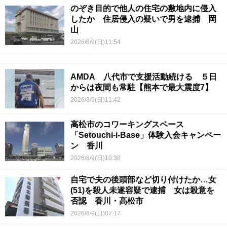
のぞき目的で他人の住宅の敷地内に侵入
したか 住居侵入の疑いで男を逮捕 岡
山
2026/8/9(日)11:54
AMDA 八代市で支援活動続ける ５日
からは夜間も常駐【熊本で最大震度7】
2026/8/9(日)11:42
高松市のコワーキングスペース
「Setouchi-i-Base」体験入会キャンペー
ン 香川
2026/8/9(日)10:38
自宅で夫の後頭部など切り付けたか…女
(51)を殺人未遂容疑で逮捕 女は殺意を
否認 香川・高松市
2026/8/9(日)07:17