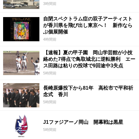
3時間前
自閉スペクトラム症の双子アーティスト
が香川県を飛び出し東京へ！ 新作なら
ぶ個展開催
4時間前
【速報】夏の甲子園 岡山学芸館が小技
絡めた7得点で鳥取城北に逆転勝利 エー
ス田路は粘りの投球で9回途中3失点
5時間前
長崎原爆投下から81年 高松市で平和祈
念式 香川
5時間前
J1ファジアーノ岡山 開幕戦は黒星
5時間前