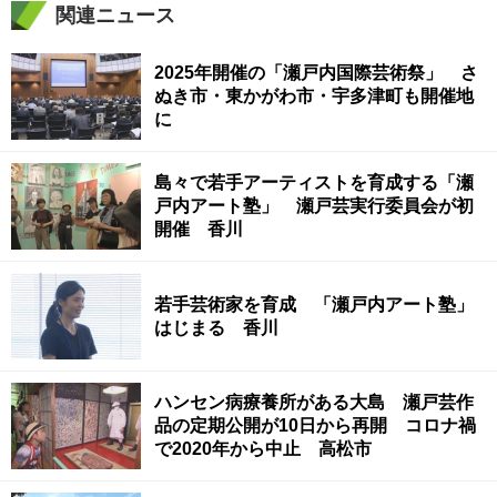
関連ニュース
2025年開催の「瀬戸内国際芸術祭」 さ
ぬき市・東かがわ市・宇多津町も開催地
に
島々で若手アーティストを育成する「瀬
戸内アート塾」 瀬戸芸実行委員会が初
開催 香川
若手芸術家を育成 「瀬戸内アート塾」
はじまる 香川
ハンセン病療養所がある大島 瀬戸芸作
品の定期公開が10日から再開 コロナ禍
で2020年から中止 高松市