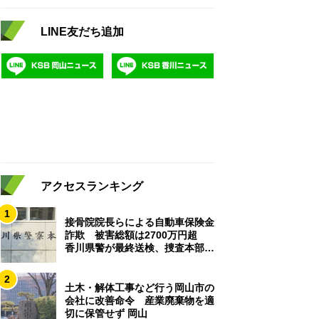
LINE友だち追加
アクセスランキング
1
接骨院院長らによる自動車保険金
詐欺 被害総額は2700万円超
香川県警が最終送検、捜査本部解
散
2
土木・解体工事など行う岡山市の
会社に改善命令 産業廃棄物を適
切に保管せず 岡山