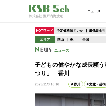
ニュース
株式会社 瀬戸内海放送
HOTワード
予定価格漏えいか
最低賃金引
エリア
岡山
香川
全国
ニュース
子どもの健やかな成長願う
つり」 香川
2023/11/3 16:16
香川
文化・芸術