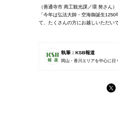
（善通寺市 商工観光課／環 努さん）
「今年は弘法大師・空海御誕生125
て、たくさんの方にお越しいただい
執筆：KSB報道
岡山・香川エリアを中心に日