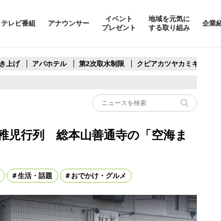
イベント
地域を元気に
テレビ番組
アナウンサー
企業
プレゼント
する取り組み
き上げ
アパホテル
第2次取水制限
クビアカツヤカミキリ
稚児行列 総本山善通寺の「空海ま
生活・話題
おでかけ・グルメ