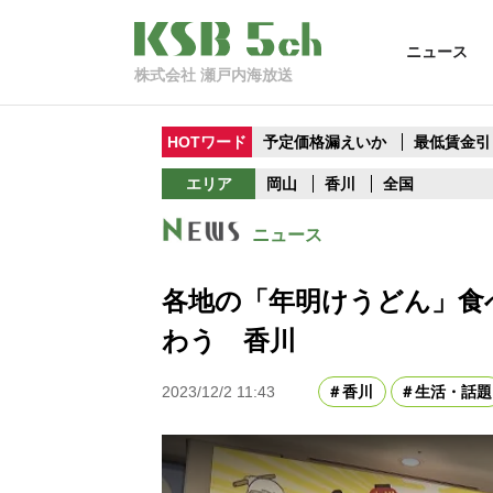
ニュース
株式会社 瀬戸内海放送
HOTワード
予定価格漏えいか
最低賃金引
エリア
岡山
香川
全国
ニュース
各地の「年明けうどん」食
わう 香川
2023/12/2 11:43
香川
生活・話題