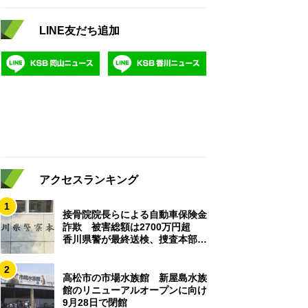
LINE友だち追加
アクセスランキング
1
接骨院院長らによる自動車保険金
詐欺 被害総額は2700万円超
香川県警が最終送検、捜査本部解
散
2
高松市の市場水族館 新屋島水族
館のリニューアルオープンに向け
9月28日で閉館