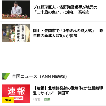
プロ野球巨人・浅野翔吾選手が地元の
「二十歳の集い」に参加 高松市
岡山・笠岡市で「1年遅れの成人式」 昨
年度の新成人275人が参加
全国ニュース（ANN NEWS）
【速報】北朝鮮発射の飛翔体は“短距離弾
道ミサイル” 韓国軍
国際
7分前
NEW