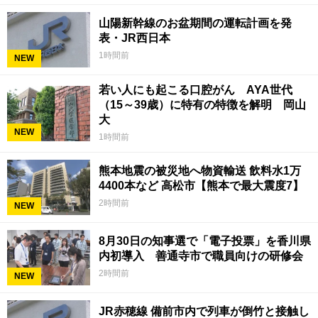
山陽新幹線のお盆期間の運転計画を発
表・JR西日本
1時間前
NEW
若い人にも起こる口腔がん AYA世代
（15～39歳）に特有の特徴を解明 岡山
大
NEW
1時間前
熊本地震の被災地へ物資輸送 飲料水1万
4400本など 高松市【熊本で最大震度7】
2時間前
NEW
8月30日の知事選で「電子投票」を香川県
内初導入 善通寺市で職員向けの研修会
2時間前
NEW
JR赤穂線 備前市内で列車が倒竹と接触し