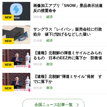
画像加工アプリ「SNOW」景品表示法違
反の措置命令
経済
18分前
NEW
サングラス「レイバン」販売会社に行政
処分 値下げ妨げるなどした疑い
経済
21分前
NEW
【速報】北朝鮮の弾道ミサイルとみられ
るもの 日本のEEZ外に落下か 防衛省
政治
38分前
NEW
【速報】北朝鮮“弾道ミサイル”発射 す
でに落下か
政治
46分前
NEW
全国ニュース記事一覧