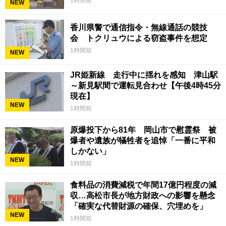
1時間前
NEW
香川県警で通信指令・無線通話の競技
会 トクリュウによる窃盗事件を想定
1時間前
NEW
JR姫新線 走行中に揺れを感知 津山駅
～新見駅間で運転見合わせ【午後4時45分
現在】
NEW
1時間前
原爆投下から81年 岡山市で慰霊祭 被
爆者や遺族が犠牲者を追悼「一番に平和
しかない」
NEW
1時間前
食料品の消費減税で年間17億円程度の減
収…高松市長が地方財政への影響を懸念
「確実な代替財源の確保、穴埋めを」
NEW
1時間前