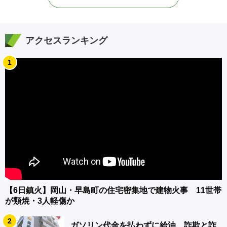
アクセスランキング
1
【6日鎮火】岡山・早島町の住宅密集地で建物火事 11世帯
が類焼・3人軽傷か
2
ガソリン代金を払わずに給油 詐欺と詐