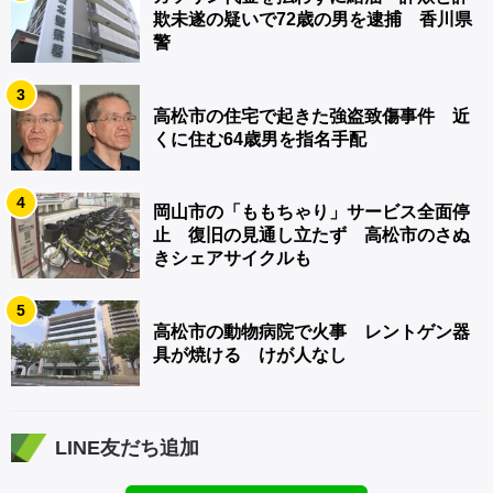
欺未遂の疑いで72歳の男を逮捕 香川県
警
3
高松市の住宅で起きた強盗致傷事件 近
くに住む64歳男を指名手配
4
岡山市の「ももちゃり」サービス全面停
止 復旧の見通し立たず 高松市のさぬ
きシェアサイクルも
5
高松市の動物病院で火事 レントゲン器
具が焼ける けが人なし
LINE友だち追加