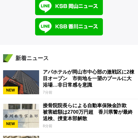
新着ニュース
アパホテルが岡山市中心部の激戦区に2棟
目オープン 市街地を一望のプールに大
浴場…非日常感を意識
NEW
7分前
接骨院院長らによる自動車保険金詐欺
被害総額は2700万円超 香川県警が最終
送検、捜査本部解散
NEW
8分前