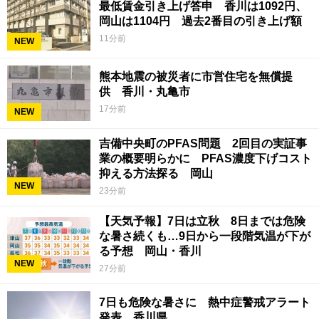
最低賃金引き上げ答申 香川は1092円、
岡山は1104円 過去2番目の引き上げ額
11分前
NEW
熊本地震の被災者に市営住宅を無償提
供 香川・丸亀市
17分前
NEW
吉備中央町のPFAS問題 2回目の実証事
業の概要明らかに PFAS濃度下げコスト
抑える方法探る 岡山
NEW
23分前
【天気予報】7日は立秋 8日までは危険
な暑さ続くも…9日から一段階気温が下が
る予想 岡山・香川
NEW
27分前
7日も危険な暑さに 熱中症警戒アラート
発表 香川県