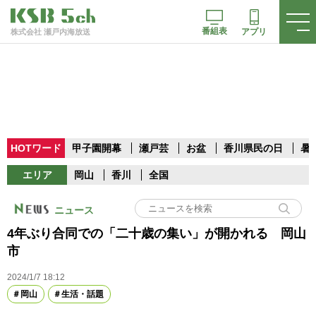
番組表
アプリ
株式会社 瀬戸内海放送
HOTワード
甲子園開幕
瀬戸芸
お盆
香川県民の日
暑
エリア
岡山
香川
全国
ニュース
4年ぶり合同での「二十歳の集い」が開かれる 岡山
市
2024/1/7 18:12
岡山
生活・話題