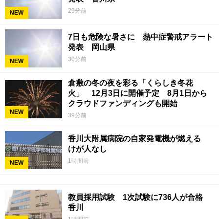
29分前
NEW
7日も危険な暑さに 熱中症警戒アラート
発表 岡山県
30分前
NEW
倉敷の冬の夜を彩る「くらしき冬花
火」 12月3日に開催予定 8月1日から
クラウドファンディングも開始
NEW
39分前
香川大附属病院の自家発電機が燃える
けが人なし
1時間前
NEW
教員採用試験 1次試験に736人が合格
香川