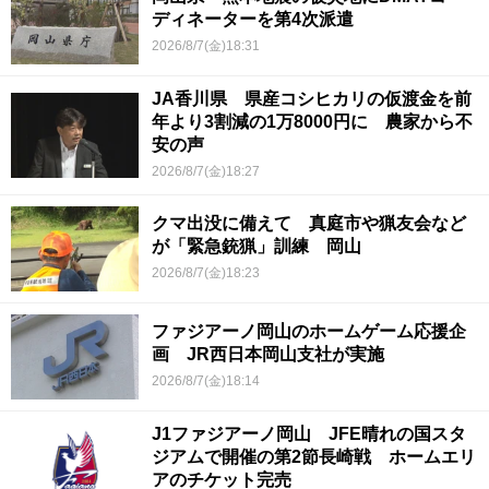
ディネーターを第4次派遣
2026/8/7(金)18:31
JA香川県 県産コシヒカリの仮渡金を前
年より3割減の1万8000円に 農家から不
安の声
2026/8/7(金)18:27
クマ出没に備えて 真庭市や猟友会など
が「緊急銃猟」訓練 岡山
2026/8/7(金)18:23
ファジアーノ岡山のホームゲーム応援企
画 JR西日本岡山支社が実施
2026/8/7(金)18:14
J1ファジアーノ岡山 JFE晴れの国スタ
ジアムで開催の第2節長崎戦 ホームエリ
アのチケット完売