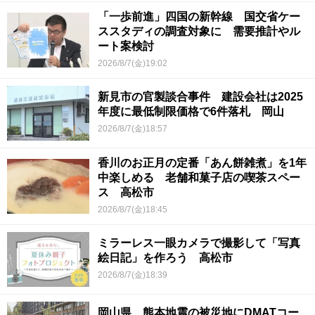
「一歩前進」四国の新幹線 国交省ケー
ススタディの調査対象に 需要推計やル
ート案検討
2026/8/7(金)19:02
新見市の官製談合事件 建設会社は2025
年度に最低制限価格で6件落札 岡山
2026/8/7(金)18:57
香川のお正月の定番「あん餅雑煮」を1年
中楽しめる 老舗和菓子店の喫茶スペー
ス 高松市
2026/8/7(金)18:45
ミラーレス一眼カメラで撮影して「写真
絵日記」を作ろう 高松市
2026/8/7(金)18:39
岡山県 熊本地震の被災地にDMATコー