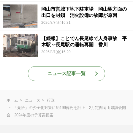
岡山市営城下地下駐車場 岡山駅方面の
出口を封鎖 消火設備の故障が原因
2026/8/7(金)16:31
【続報】ことでん長尾線で人身事故 平
木駅～長尾駅の運転再開 香川
2026/8/7(金)16:20
ニュース記事一覧
ホーム
ニュース
行政
「覚悟」の少子化対策に約199億円を計上 2月定例岡山県議会開
会 2024年度の予算案提案