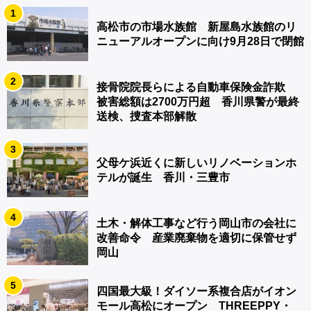
1
高松市の市場水族館 新屋島水族館のリ
ニューアルオープンに向け9月28日で閉館
2
接骨院院長らによる自動車保険金詐欺
被害総額は2700万円超 香川県警が最終
送検、捜査本部解散
3
父母ケ浜近くに新しいリノベーションホ
テルが誕生 香川・三豊市
4
土木・解体工事など行う岡山市の会社に
改善命令 産業廃棄物を適切に保管せず
岡山
5
四国最大級！ダイソー系複合店がイオン
モール高松にオープン THREEPPY・