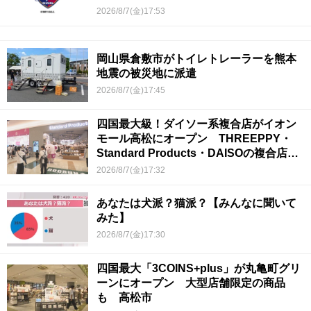
2026/8/7(金)17:53
岡山県倉敷市がトイレトレーラーを熊本
地震の被災地に派遣
2026/8/7(金)17:45
四国最大級！ダイソー系複合店がイオン
モール高松にオープン THREEPPY・
Standard Products・DAISOの複合店は
香川県初
2026/8/7(金)17:32
あなたは犬派？猫派？【みんなに聞いて
みた】
2026/8/7(金)17:30
四国最大「3COINS+plus」が丸亀町グリ
ーンにオープン 大型店舗限定の商品
も 高松市