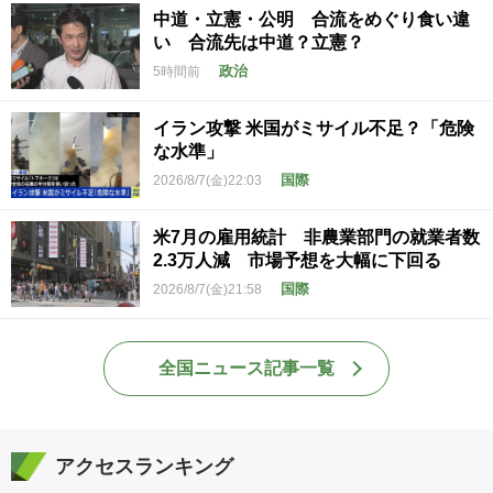
中道・立憲・公明 合流をめぐり食い違
い 合流先は中道？立憲？
政治
5時間前
イラン攻撃 米国がミサイル不足？「危険
な水準」
国際
2026/8/7(金)22:03
米7月の雇用統計 非農業部門の就業者数
2.3万人減 市場予想を大幅に下回る
国際
2026/8/7(金)21:58
全国ニュース記事一覧
アクセスランキング