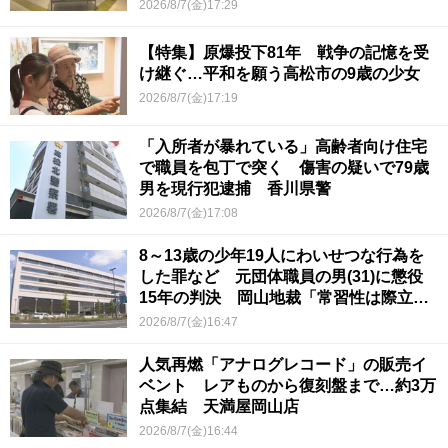
2026/8/7(金)17:29
【特集】原爆投下81年 戦争の記憶を受
け継ぐ…平和を願う高松市の9歳の少女
2026/8/7(金)17:19
「入所者が暴れている」高齢者向け住宅
で職員を包丁で突く 傷害の疑いで79歳
男を現行犯逮捕 香川県警
2026/8/7(金)17:08
8～13歳の少年19人にわいせつな行為を
した罪など 元団体職員の男(31)に懲役
15年の判決 岡山地裁「常習性は際立っ
ていて被害結果も非常に重い」
2026/8/7(金)16:47
人気再燃「アナログレコード」の販売イ
ベント レアものから復刻盤まで…約3万
点集結 天満屋岡山店
2026/8/7(金)16:44