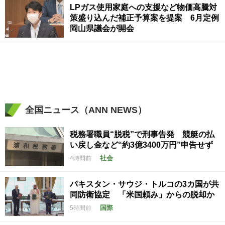
LPガス使用家庭への支援など物価高騰対
策盛り込んだ補正予算案を提案 6月定例
岡山県議会が開会
全国ニュース（ANN NEWS）
税務署職員“脱税”で刑事告発 競艇の払
い戻し金など“約3億3400万円”申告せず
社会
4時間前
パキスタン・サウジ・トルコの3カ国が共
同防衛協定 「米国頼み」からの脱却か
国際
5時間前