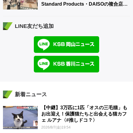
Standard Products・DAISOの複合店は
香川県初
LINE友だち追加
新着ニュース
【中継】3万匹に1匹「オスの三毛猫」も
お出迎え！保護猫たちと出会える猫カフ
ェ ルアナ〈#推しドコ？〉
2026/8/7(金)19:54