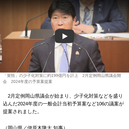
Play
「覚悟」の少子化対策に約199億円を計上 2月定例岡山県議会開
会 2024年度の予算案提案
2月定例岡山県議会が始まり、少子化対策などを盛り
込んだ2024年度の一般会計当初予算案など106の議案が
提案されました。
（岡山県／伊原木隆太 知事）