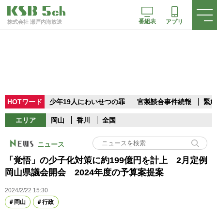
番組表
アプリ
株式会社 瀬戸内海放送
HOTワード
少年19人にわいせつの罪
官製談合事件続報
緊急
エリア
岡山
香川
全国
ニュース
「覚悟」の少子化対策に約199億円を計上 2月定例
岡山県議会開会 2024年度の予算案提案
2024/2/22 15:30
岡山
行政