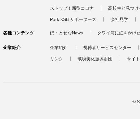
ストップ！新型コロナ
高校生と見つけ
Park KSB サポーターズ
会社見学
各種コンテンツ
ほ・とせなNews
クワイ河に虹をかけ
企業紹介
企業紹介
視聴者サービスセンター
リンク
環境美化振興財団
サイト
© S