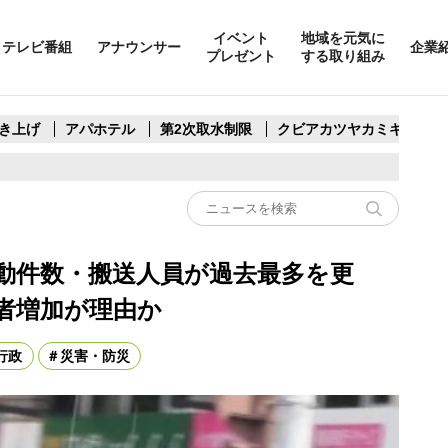
イベント
地域を元気に
テレビ番組
アナウンサー
企業
プレゼント
する取り組み
き上げ
アパホテル
第2次取水制限
クビアカツヤカミキリ
出動件数・搬送人員が過去最多を更
者増加が理由か
行政
災害・防災