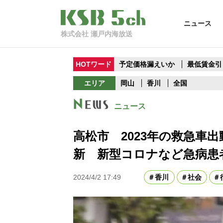
ニュース
株式会社 瀬戸内海放送
HOTワード
予定価格漏えいか
最低賃金引
エリア
岡山
香川
全国
ニュース
高松市 2023年の救急車
新 新型コロナなど急病患
2024/4/2 17:49
香川
社会