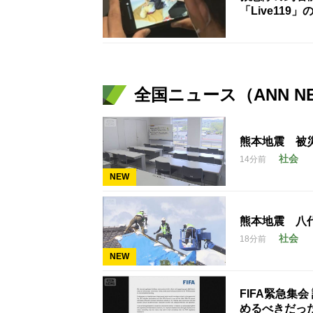
「Live11
全国ニュース（ANN N
熊本地震 被
社会
14分前
NEW
熊本地震 八
社会
18分前
NEW
FIFA緊急集
めるべきだっ