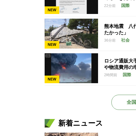
国際
22分前
NEW
熊本地震 八
たかった」
社会
36分前
NEW
ロシア通販大
や物流費用の
国際
2時間前
NEW
全
新着ニュース