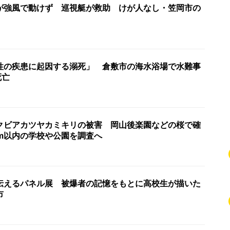
が強風で動けず 巡視艇が救助 けが人なし・笠岡市の
性の疾患に起因する溺死」 倉敷市の海水浴場で水難事
死亡
クビアカツヤカミキリの被害 岡山後楽園などの桜で確
km以内の学校や公園を調査へ
伝えるパネル展 被爆者の記憶をもとに高校生が描いた
市