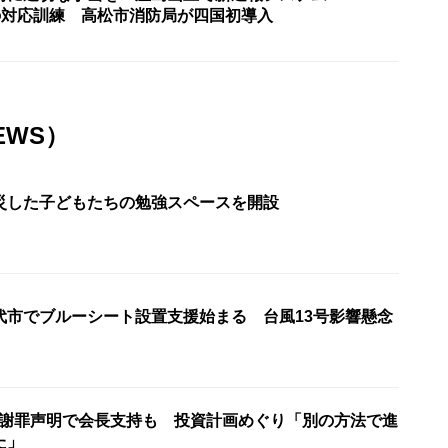
9」の対応訓練 高松市消防局が四国初導入
EWS）
災した子どもたちの勉強スペースを開設
代市でブルーシート設置支援始まる 台風13号影響懸念
会 謝罪声明で会長支持も 投資計画めぐり「別の方法で進
た」