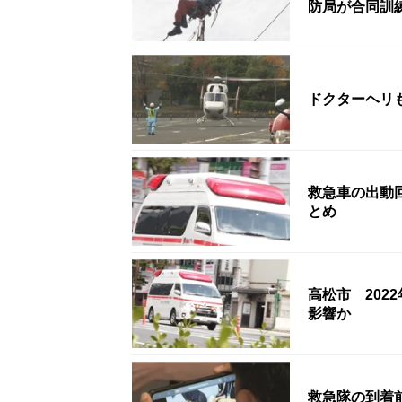
防局が合同訓
ドクターヘリ
救急車の出動回
とめ
高松市 20
影響か
救急隊の到着