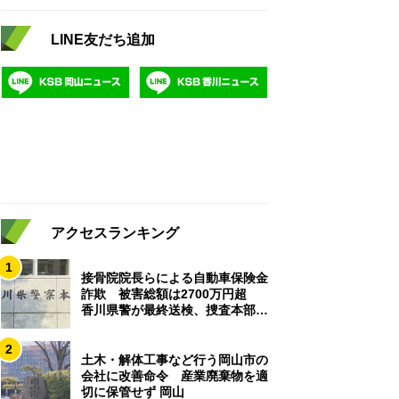
LINE友だち追加
アクセスランキング
1
接骨院院長らによる自動車保険金
詐欺 被害総額は2700万円超
香川県警が最終送検、捜査本部解
散
2
土木・解体工事など行う岡山市の
会社に改善命令 産業廃棄物を適
切に保管せず 岡山