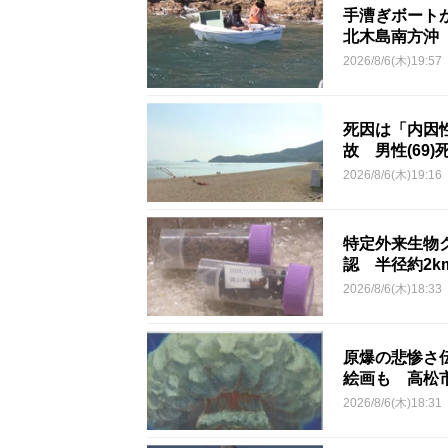
手漕ぎボート
北木島南方沖
2026/8/6(木)19:57
死因は「内因
故 男性(69)
2026/8/6(木)19:16
特定外来生物
認 半径約2
2026/8/6(木)18:33
原爆の悲惨さ
絵画も 高松
2026/8/6(木)18:31