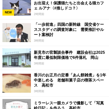
お出迎え！保護猫たちと出会える猫カフ
ェ ルアナ〈#推しドコ？〉
NEW
2時間前
「一歩前進」四国の新幹線 国交省ケー
ススタディの調査対象に 需要推計やル
ート案検討
3時間前
新見市の官製談合事件 建設会社は2025
年度に最低制限価格で6件落札 岡山
3時間前
香川のお正月の定番「あん餅雑煮」を1年
中楽しめる 老舗和菓子店の喫茶スペー
ス 高松市
3時間前
ミラーレス一眼カメラで撮影して「写真
絵日記」を作ろう 高松市