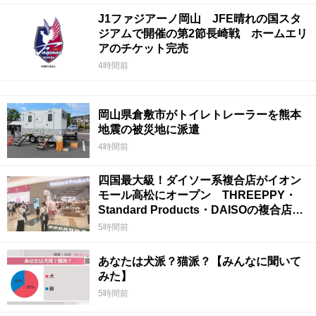
J1ファジアーノ岡山 JFE晴れの国スタ
ジアムで開催の第2節長崎戦 ホームエリ
アのチケット完売
4時間前
岡山県倉敷市がトイレトレーラーを熊本
地震の被災地に派遣
4時間前
四国最大級！ダイソー系複合店がイオン
モール高松にオープン THREEPPY・
Standard Products・DAISOの複合店は
香川県初
5時間前
あなたは犬派？猫派？【みんなに聞いて
みた】
5時間前