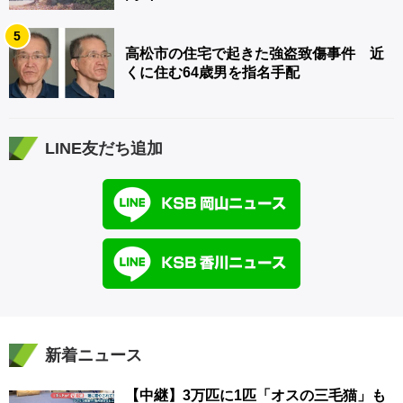
5
高松市の住宅で起きた強盗致傷事件 近
くに住む64歳男を指名手配
LINE友だち追加
新着ニュース
【中継】3万匹に1匹「オスの三毛猫」も