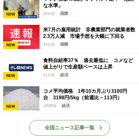
な水準」
国際
38分前
NEW
米7月の雇用統計 非農業部門の就業者数
2.3万人減 市場予想を大幅に下回る
国際
44分前
NEW
食料自給率37％ 過去最低に コメなど
値上がりで生産額ベースは上昇
経済
51分前
NEW
コメ平均価格 1年10カ月ぶり3100円
台 3198円/5kg（前週比－113円）
経済
1時間前
NEW
全国ニュース記事一覧