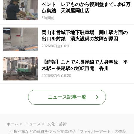
ベント レアものから復刻盤まで…約3万
点集結 天満屋岡山店
5時間前
岡山市営城下地下駐車場 岡山駅方面の
出口を封鎖 消火設備の故障が原因
2026/8/7(金)16:31
【続報】ことでん長尾線で人身事故 平
木駅～長尾駅の運転再開 香川
2026/8/7(金)16:20
ニュース記事一覧
ホーム
ニュース
文化・芸術
糸や布などの繊維を使った立体作品「ファイバーアート」の作品