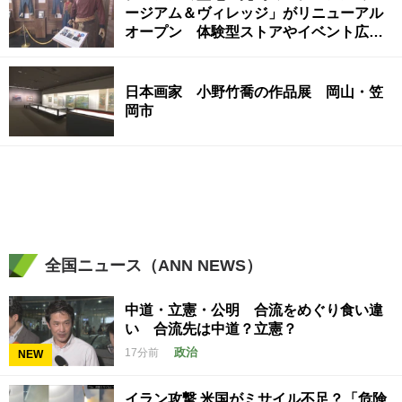
ージアム＆ヴィレッジ」がリニューアル
オープン 体験型ストアやイベント広場
も 岡山・倉敷市
日本画家 小野竹喬の作品展 岡山・笠
岡市
全国ニュース（ANN NEWS）
中道・立憲・公明 合流をめぐり食い違
い 合流先は中道？立憲？
政治
17分前
NEW
イラン攻撃 米国がミサイル不足？「危険