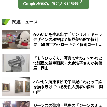
Google検索のお気に入りに登録
関連ニュース
かわいいを生み出す「サンリオ」キャラ
デザインの秘密は？新見美術館で特別
展 50周年のハローキティ特別コーナー
も 岡山
「もうびっくり。写真ですわ」SNSなど
で話題の鉛筆画家・大森浩平さんが初個
展 岡山
ハンセン病療養所で半世紀にわたって絵
を描き続けている男性入所者の個展 岡
山市
ジーンズの聖地・児島の「ジーンズミュ