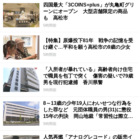
四国最大「3COINS+plus」が丸亀町グリ
ーンにオープン 大型店舗限定の商品
も 高松市
5時間前
【特集】原爆投下81年 戦争の記憶を受
け継ぐ…平和を願う高松市の9歳の少女
5時間前
「入所者が暴れている」高齢者向け住宅
で職員を包丁で突く 傷害の疑いで79歳
男を現行犯逮捕 香川県警
5時間前
8～13歳の少年19人にわいせつな行為を
した罪など 元団体職員の男(31)に懲役
15年の判決 岡山地裁「常習性は際立っ
ていて被害結果も非常に重い」
5時間前
人気再燃「アナログレコード」の販売イ