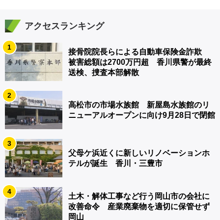
アクセスランキング
1
接骨院院長らによる自動車保険金詐欺
被害総額は2700万円超 香川県警が最終
送検、捜査本部解散
2
高松市の市場水族館 新屋島水族館のリ
ニューアルオープンに向け9月28日で閉館
3
父母ケ浜近くに新しいリノベーションホ
テルが誕生 香川・三豊市
4
土木・解体工事など行う岡山市の会社に
改善命令 産業廃棄物を適切に保管せず
岡山