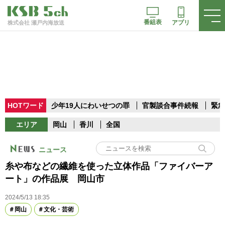
番組表
アプリ
株式会社 瀬戸内海放送
HOTワード
少年19人にわいせつの罪
官製談合事件続報
緊急
エリア
岡山
香川
全国
ニュース
糸や布などの繊維を使った立体作品「ファイバーア
ート」の作品展 岡山市
2024/5/13 18:35
岡山
文化・芸術