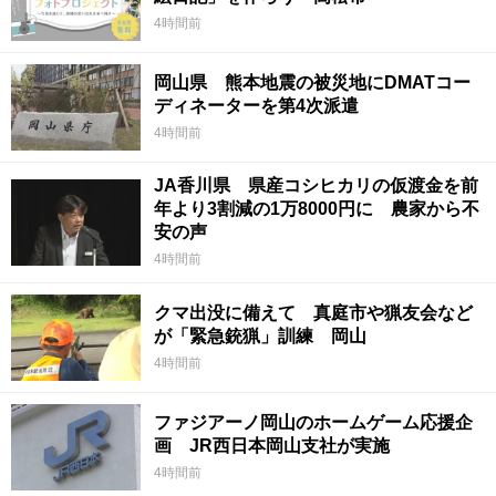
4時間前
岡山県 熊本地震の被災地にDMATコー
ディネーターを第4次派遣
4時間前
JA香川県 県産コシヒカリの仮渡金を前
年より3割減の1万8000円に 農家から不
安の声
4時間前
クマ出没に備えて 真庭市や猟友会など
が「緊急銃猟」訓練 岡山
4時間前
ファジアーノ岡山のホームゲーム応援企
画 JR西日本岡山支社が実施
4時間前