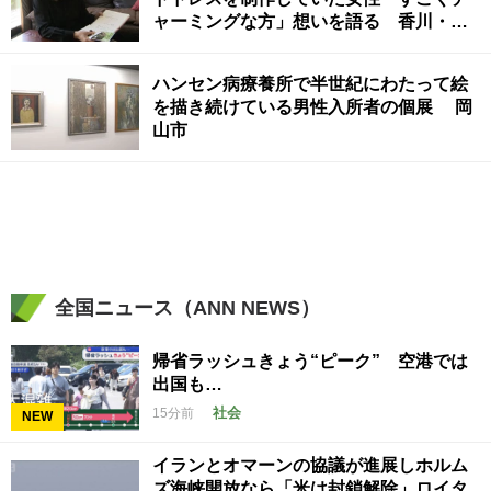
ャーミングな方」想いを語る 香川・高
松市
ハンセン病療養所で半世紀にわたって絵
を描き続けている男性入所者の個展 岡
山市
全国ニュース（ANN NEWS）
帰省ラッシュきょう“ピーク” 空港では
出国も…
社会
15分前
NEW
イランとオマーンの協議が進展しホルム
ズ海峡開放なら「米は封鎖解除」ロイタ