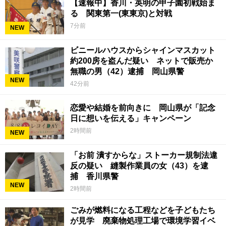
【速報中】香川・英明の甲子園初戦始ま
る 関東第一(東東京)と対戦
7分前
NEW
ビニールハウスからシャインマスカット
約200房を盗んだ疑い ネットで販売か
無職の男（42）逮捕 岡山県警
NEW
42分前
恋愛や結婚を前向きに 岡山県が「記念
日に想いを伝える」キャンペーン
2時間前
NEW
「お前 潰すからな」ストーカー規制法違
反の疑い 縫製作業員の女（43）を逮
捕 香川県警
NEW
2時間前
ごみが燃料になる工程などを子どもたち
が見学 廃棄物処理工場で環境学習イベ