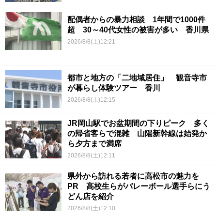
配偶者からの暴力相談 1年間で1000件
超 30～40代女性の被害が多い 香川県
2026/8/8(土)12:21
都市と地方の「二地域居住」 観音寺市
が暮らし体験ツアー 香川
2026/8/8(土)12:15
JR岡山駅でお盆期間の下りピーク 多く
の帰省客らで混雑 山陽新幹線は始発か
ら夕方まで満席
2026/8/8(土)12:11
県外から訪れる若者に高松市の魅力を
PR 高校生らがバレーボール選手らにう
どん店を紹介
2026/8/8(土)12:10