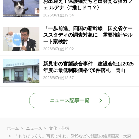
お出迎え！保護猫たちと出会える猫カフ
ェ ルアナ〈#推しドコ？〉
2026/8/7(金)19:54
「一歩前進」四国の新幹線 国交省ケー
ススタディの調査対象に 需要推計やル
ート案検討
2026/8/7(金)19:02
新見市の官製談合事件 建設会社は2025
年度に最低制限価格で6件落札 岡山
2026/8/7(金)18:57
ニュース記事一覧
ホーム
ニュース
文化・芸術
「もうびっくり。写真ですわ」SNSなどで話題の鉛筆画家・大森