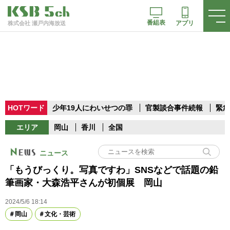
番組表
アプリ
株式会社 瀬戸内海放送
HOTワード
少年19人にわいせつの罪
官製談合事件続報
緊急
エリア
岡山
香川
全国
ニュース
「もうびっくり。写真ですわ」SNSなどで話題の鉛
筆画家・大森浩平さんが初個展 岡山
2024/5/6 18:14
岡山
文化・芸術