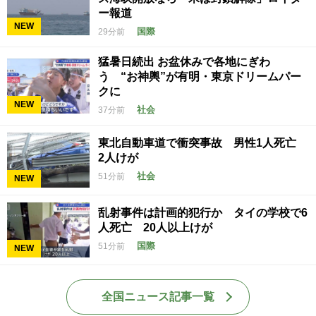
ー報道
NEW
国際
29分前
猛暑日続出 お盆休みで各地にぎわ
う “お神輿”が有明・東京ドリームパー
クに
NEW
社会
37分前
東北自動車道で衝突事故 男性1人死亡
2人けが
社会
51分前
NEW
乱射事件は計画的犯行か タイの学校で6
人死亡 20人以上けが
国際
51分前
NEW
全国ニュース記事一覧