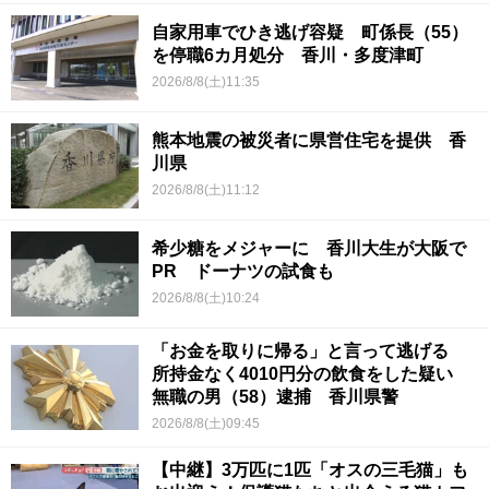
自家用車でひき逃げ容疑 町係長（55）
を停職6カ月処分 香川・多度津町
2026/8/8(土)11:35
熊本地震の被災者に県営住宅を提供 香
川県
2026/8/8(土)11:12
希少糖をメジャーに 香川大生が大阪で
PR ドーナツの試食も
2026/8/8(土)10:24
「お金を取りに帰る」と言って逃げる
所持金なく4010円分の飲食をした疑い
無職の男（58）逮捕 香川県警
2026/8/8(土)09:45
【中継】3万匹に1匹「オスの三毛猫」も