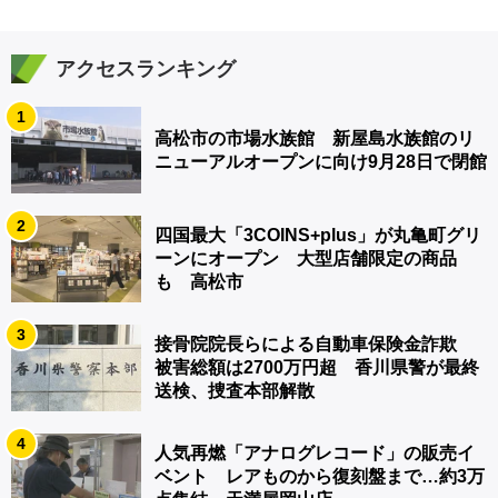
アクセスランキング
1
高松市の市場水族館 新屋島水族館のリ
ニューアルオープンに向け9月28日で閉館
2
四国最大「3COINS+plus」が丸亀町グリ
ーンにオープン 大型店舗限定の商品
も 高松市
3
接骨院院長らによる自動車保険金詐欺
被害総額は2700万円超 香川県警が最終
送検、捜査本部解散
4
人気再燃「アナログレコード」の販売イ
ベント レアものから復刻盤まで…約3万