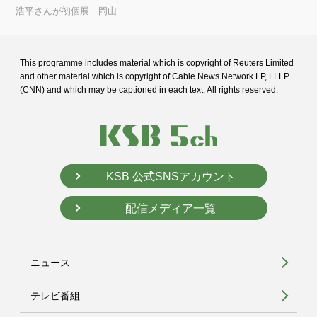
浩平さんが初個展 岡山
This programme includes material which is copyright of Reuters Limited
and
other material which is copyright of Cable News Network LP, LLLP
(CNN) and
which may be captioned in each text. All rights reserved.
KSB 公式SNSアカウント
配信メディア一覧
ニュース
テレビ番組