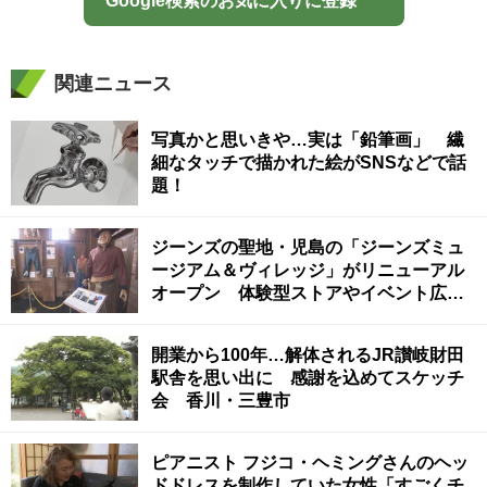
Google検索のお気に入りに登録
関連ニュース
写真かと思いきや…実は「鉛筆画」 繊
細なタッチで描かれた絵がSNSなどで話
題！
ジーンズの聖地・児島の「ジーンズミュ
ージアム＆ヴィレッジ」がリニューアル
オープン 体験型ストアやイベント広場
も 岡山・倉敷市
開業から100年…解体されるJR讃岐財田
駅舎を思い出に 感謝を込めてスケッチ
会 香川・三豊市
ピアニスト フジコ・ヘミングさんのヘッ
ドドレスを制作していた女性「すごくチ