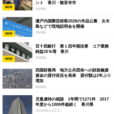
ント 香川・観音寺市
NEW
2時間前
瀬戸内国際芸術祭2028の作品公募 女木
島などで現地説明会を開催
2時間前
NEW
百十四銀行 第１四半期決算 コア業務
純益35％増 香川
2時間前
NEW
四国財務局 地方公共団体への財政融資
資金の貸付状況を発表 貸付額は2年ぶり
増加
4時間前
児童虐待の相談 1年間で1271件 2017
年度から1000件超続く 香川県
2026/8/8(土)12:31