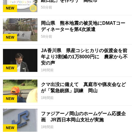
絵日記」を作ろう 高松市
50分前
NEW
岡山県 熊本地震の被災地にDMATコー
ディネーターを第4次派遣
58分前
NEW
JA香川県 県産コシヒカリの仮渡金を前
年より3割減の1万8000円に 農家から不
安の声
NEW
1時間前
クマ出没に備えて 真庭市や猟友会など
が「緊急銃猟」訓練 岡山
1時間前
NEW
ファジアーノ岡山のホームゲーム応援企
画 JR西日本岡山支社が実施
1時間前
NEW