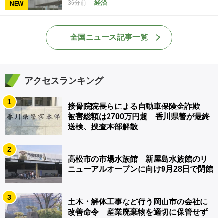
経済
36分前
NEW
全国ニュース記事一覧
アクセスランキング
1
接骨院院長らによる自動車保険金詐欺
被害総額は2700万円超 香川県警が最終
送検、捜査本部解散
2
高松市の市場水族館 新屋島水族館のリ
ニューアルオープンに向け9月28日で閉館
3
土木・解体工事など行う岡山市の会社に
改善命令 産業廃棄物を適切に保管せず