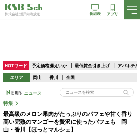
番組表
アプリ
株式会社 瀬戸内海放送
HOTワード
予定価格漏えいか
最低賃金引き上げ
アパホテル
エリア
岡山
香川
全国
ニュース
特集
最高級のメロン果肉がたっぷりのパフェや甘く香り
高い完熟のマンゴーを贅沢に使ったパフェも 岡
山・香川【ほっとマルシェ】