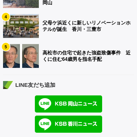
岡山
4
父母ケ浜近くに新しいリノベーションホ
テルが誕生 香川・三豊市
5
高松市の住宅で起きた強盗致傷事件 近
くに住む64歳男を指名手配
LINE友だち追加