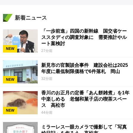
新着ニュース
「一歩前進」四国の新幹線 国交省ケー
ススタディの調査対象に 需要推計やル
ート案検討
NEW
27分前
新見市の官製談合事件 建設会社は2025
年度に最低制限価格で6件落札 岡山
32分前
NEW
香川のお正月の定番「あん餅雑煮」を1年
中楽しめる 老舗和菓子店の喫茶スペー
ス 高松市
NEW
44分前
ミラーレス一眼カメラで撮影して「写真