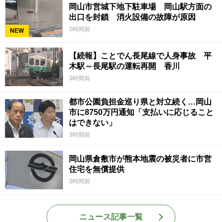
岡山市営城下地下駐車場 岡山駅方面の
出口を封鎖 消火設備の故障が原因
2時間前
NEW
【続報】ことでん長尾線で人身事故 平
木駅～長尾駅の運転再開 香川
3時間前
都市公園負担金巡り県と対立続く…岡山
市に8750万円通知「支払いに応じること
はできない」
3時間前
岡山県倉敷市が熊本地震の被災者に市営
住宅を無償提供
3時間前
ニュース記事一覧