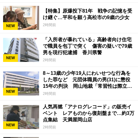
【特集】原爆投下81年 戦争の記憶を受
け継ぐ…平和を願う高松市の9歳の少女
2時間前
NEW
「入所者が暴れている」高齢者向け住宅
で職員を包丁で突く 傷害の疑いで79歳
男を現行犯逮捕 香川県警
NEW
2時間前
8～13歳の少年19人にわいせつな行為を
した罪など 元団体職員の男(31)に懲役
15年の判決 岡山地裁「常習性は際立っ
NEW
ていて被害結果も非常に重い」
2時間前
人気再燃「アナログレコード」の販売イ
ベント レアものから復刻盤まで…約3万
点集結 天満屋岡山店
NEW
2時間前