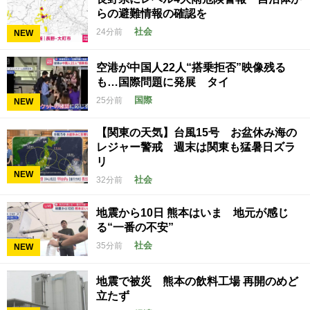
らの避難情報の確認を
社会
24分前
NEW
空港が中国人22人“搭乗拒否”映像残る
も…国際問題に発展 タイ
国際
25分前
NEW
【関東の天気】台風15号 お盆休み海の
レジャー警戒 週末は関東も猛暑日ズラ
リ
NEW
社会
32分前
地震から10日 熊本はいま 地元が感じ
る“一番の不安”
社会
35分前
NEW
地震で被災 熊本の飲料工場 再開のめど
立たず