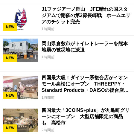
J1ファジアーノ岡山 JFE晴れの国スタ
ジアムで開催の第2節長崎戦 ホームエリ
アのチケット完売
NEW
1時間前
岡山県倉敷市がトイレトレーラーを熊本
地震の被災地に派遣
1時間前
NEW
四国最大級！ダイソー系複合店がイオン
モール高松にオープン THREEPPY・
Standard Products・DAISOの複合店は
NEW
香川県初
1時間前
四国最大「3COINS+plus」が丸亀町グリ
ーンにオープン 大型店舗限定の商品
も 高松市
NEW
2時間前