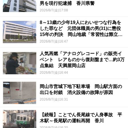
男を現行犯逮捕 香川県警
2026/8/7(金)17:08
8～13歳の少年19人にわいせつな行為を
した罪など 元団体職員の男(31)に懲役
15年の判決 岡山地裁「常習性は際立っ
ていて被害結果も非常に重い」
2026/8/7(金)16:47
人気再燃「アナログレコード」の販売イ
ベント レアものから復刻盤まで…約3万
点集結 天満屋岡山店
2026/8/7(金)16:44
岡山市営城下地下駐車場 岡山駅方面の
出口を封鎖 消火設備の故障が原因
2026/8/7(金)16:31
【続報】ことでん長尾線で人身事故 平
木駅～長尾駅の運転再開 香川
2026/8/7(金)16:20