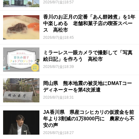
2026/8/7(金)18:57
香川のお正月の定番「あん餅雑煮」を1年
中楽しめる 老舗和菓子店の喫茶スペー
ス 高松市
2026/8/7(金)18:45
ミラーレス一眼カメラで撮影して「写真
絵日記」を作ろう 高松市
2026/8/7(金)18:39
岡山県 熊本地震の被災地にDMATコー
ディネーターを第4次派遣
2026/8/7(金)18:31
JA香川県 県産コシヒカリの仮渡金を前
年より3割減の1万8000円に 農家から不
安の声
2026/8/7(金)18:27