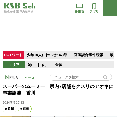
番組表
アプリ
株式会社 瀬戸内海放送
HOTワード
少年19人にわいせつの罪
官製談合事件続報
緊急
エリア
岡山
香川
全国
ニュース
スーパーのムーミー 県内7店舗をクスリのアオキに
事業譲渡 香川
2024/7/5 17:33
香川
経済