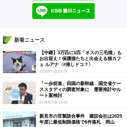
新着ニュース
【中継】3万匹に1匹「オスの三毛猫」も
お出迎え！保護猫たちと出会える猫カフ
ェ ルアナ〈#推しドコ？〉
2026/8/7(金)19:54
「一歩前進」四国の新幹線 国交省ケー
ススタディの調査対象に 需要推計やル
ート案検討
2026/8/7(金)19:02
新見市の官製談合事件 建設会社は2025
年度に最低制限価格で6件落札 岡山