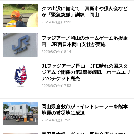
クマ出没に備えて 真庭市や猟友会など
が「緊急銃猟」訓練 岡山
2026/8/7(金)18:23
ファジアーノ岡山のホームゲーム応援企
画 JR西日本岡山支社が実施
2026/8/7(金)18:14
J1ファジアーノ岡山 JFE晴れの国スタ
ジアムで開催の第2節長崎戦 ホームエリ
アのチケット完売
2026/8/7(金)17:53
岡山県倉敷市がトイレトレーラーを熊本
地震の被災地に派遣
2026/8/7(金)17:45