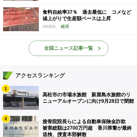
食料自給率37％ 過去最低に コメなど
値上がりで生産額ベースは上昇
経済
5時間前
全国ニュース記事一覧
アクセスランキング
1
高松市の市場水族館 新屋島水族館のリ
ニューアルオープンに向け9月28日で閉館
2
接骨院院長らによる自動車保険金詐欺
被害総額は2700万円超 香川県警が最終
送検、捜査本部解散