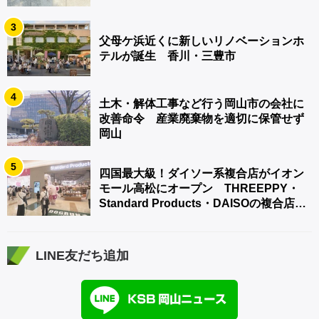
3
父母ケ浜近くに新しいリノベーションホ
テルが誕生 香川・三豊市
4
土木・解体工事など行う岡山市の会社に
改善命令 産業廃棄物を適切に保管せず
岡山
5
四国最大級！ダイソー系複合店がイオン
モール高松にオープン THREEPPY・
Standard Products・DAISOの複合店は
香川県初
LINE友だち追加