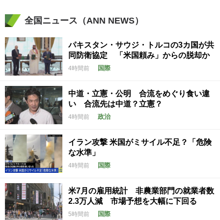
全国ニュース（ANN NEWS）
パキスタン・サウジ・トルコの3カ国が共
同防衛協定 「米国頼み」からの脱却か
国際
4時間前
中道・立憲・公明 合流をめぐり食い違
い 合流先は中道？立憲？
政治
4時間前
イラン攻撃 米国がミサイル不足？「危険
な水準」
国際
4時間前
米7月の雇用統計 非農業部門の就業者数
2.3万人減 市場予想を大幅に下回る
国際
5時間前