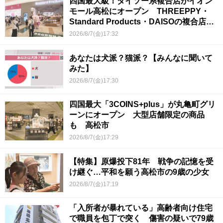
四国最大級！ダイソー系複合店がイオン
モール高松にオープン THREEPPY・
Standard Products・DAISOの複合店は
香川県初
2026/8/7(金)17:32
あなたは犬派？猫派？【みんなに聞いて
みた】
2026/8/7(金)17:30
四国最大「3COINS+plus」が丸亀町グリ
ーンにオープン 大型店舗限定の商品
も 高松市
2026/8/7(金)17:29
【特集】原爆投下81年 戦争の記憶を受
け継ぐ…平和を願う高松市の9歳の少女
2026/8/7(金)17:19
「入所者が暴れている」高齢者向け住宅
で職員を包丁で突く 傷害の疑いで79歳