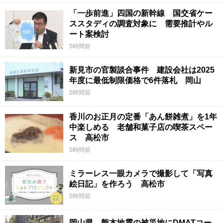
「一歩前進」四国の新幹線 国交省ケー
ススタディの調査対象に 需要推計やル
ート案検討
5時間前
新見市の官製談合事件 建設会社は2025
年度に最低制限価格で6件落札 岡山
5時間前
香川のお正月の定番「あん餅雑煮」を1年
中楽しめる 老舗和菓子店の喫茶スペー
ス 高松市
5時間前
ミラーレス一眼カメラで撮影して「写真
絵日記」を作ろう 高松市
5時間前
岡山県 熊本地震の被災地にDMATコー