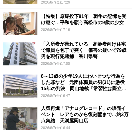
2026/8/7(金)17:29
【特集】原爆投下81年 戦争の記憶を受
け継ぐ…平和を願う高松市の9歳の少女
2026/8/7(金)17:19
「入所者が暴れている」高齢者向け住宅
で職員を包丁で突く 傷害の疑いで79歳
男を現行犯逮捕 香川県警
2026/8/7(金)17:08
8～13歳の少年19人にわいせつな行為を
した罪など 元団体職員の男(31)に懲役
15年の判決 岡山地裁「常習性は際立っ
ていて被害結果も非常に重い」
2026/8/7(金)16:47
人気再燃「アナログレコード」の販売イ
ベント レアものから復刻盤まで…約3万
点集結 天満屋岡山店
2026/8/7(金)16:44