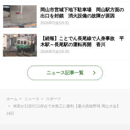
岡山市営城下地下駐車場 岡山駅方面の
出口を封鎖 消火設備の故障が原因
2026/8/7(金)16:31
【続報】ことでん長尾線で人身事故 平
木駅～長尾駅の運転再開 香川
2026/8/7(金)16:20
ニュース記事一覧
ホーム
ニュース
スポーツ
就実が11安打11得点で水島工に勝利【夏の高校野球 岡山大会】
14日