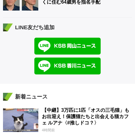
くに住む64歳男を指名手配
LINE友だち追加
新着ニュース
【中継】3万匹に1匹「オスの三毛猫」も
お出迎え！保護猫たちと出会える猫カフ
ェ ルアナ〈#推しドコ？〉
4時間前