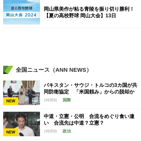
岡山県美作が粘る青陵を振り切り勝利！
【夏の高校野球 岡山大会】13日
全国ニュース（ANN NEWS）
パキスタン・サウジ・トルコの3カ国が共
同防衛協定 「米国頼み」からの脱却か
国際
1時間前
NEW
中道・立憲・公明 合流をめぐり食い違
い 合流先は中道？立憲？
政治
1時間前
NEW