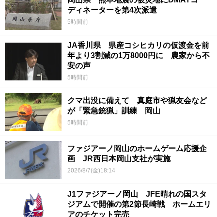
ディネーターを第4次派遣
5時間前
JA香川県 県産コシヒカリの仮渡金を前
年より3割減の1万8000円に 農家から不
安の声
5時間前
クマ出没に備えて 真庭市や猟友会など
が「緊急銃猟」訓練 岡山
5時間前
ファジアーノ岡山のホームゲーム応援企
画 JR西日本岡山支社が実施
2026/8/7(金)18:14
J1ファジアーノ岡山 JFE晴れの国スタ
ジアムで開催の第2節長崎戦 ホームエリ
アのチケット完売