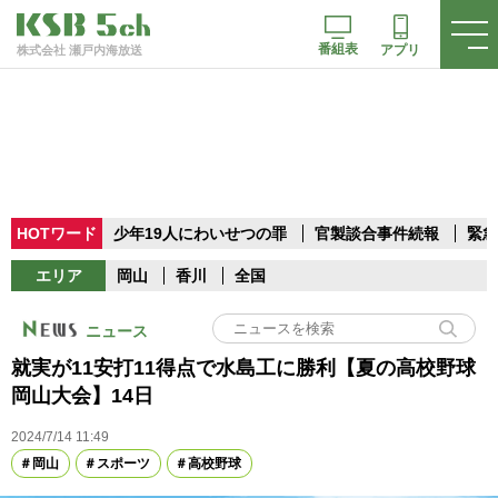
番組表
アプリ
株式会社 瀬戸内海放送
HOTワード
少年19人にわいせつの罪
官製談合事件続報
緊急
エリア
岡山
香川
全国
ニュース
就実が11安打11得点で水島工に勝利【夏の高校野球
岡山大会】14日
2024/7/14 11:49
岡山
スポーツ
高校野球