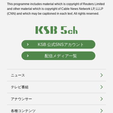
This programme includes material which is copyright of Reuters Limited
and
other material which is copyright of Cable News Network LP, LLLP
(CNN) and
which may be captioned in each text. All rights reserved.
KSB 公式SNSアカウント
配信メディア一覧
ニュース
テレビ番組
アナウンサー
各種コンテンツ