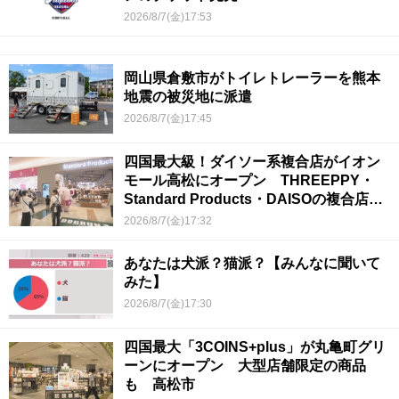
2026/8/7(金)17:53
岡山県倉敷市がトイレトレーラーを熊本
地震の被災地に派遣
2026/8/7(金)17:45
四国最大級！ダイソー系複合店がイオン
モール高松にオープン THREEPPY・
Standard Products・DAISOの複合店は
香川県初
2026/8/7(金)17:32
あなたは犬派？猫派？【みんなに聞いて
みた】
2026/8/7(金)17:30
四国最大「3COINS+plus」が丸亀町グリ
ーンにオープン 大型店舗限定の商品
も 高松市