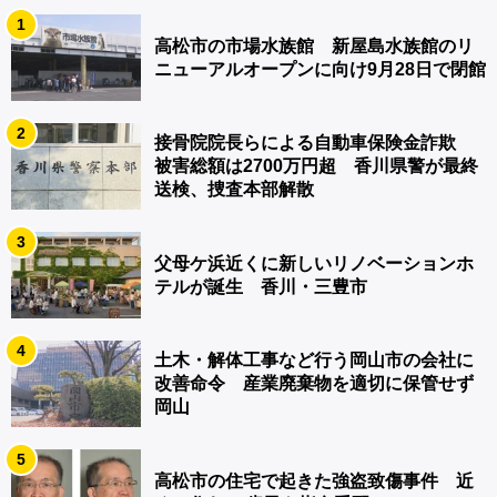
1
高松市の市場水族館 新屋島水族館のリ
ニューアルオープンに向け9月28日で閉館
2
接骨院院長らによる自動車保険金詐欺
被害総額は2700万円超 香川県警が最終
送検、捜査本部解散
3
父母ケ浜近くに新しいリノベーションホ
テルが誕生 香川・三豊市
4
土木・解体工事など行う岡山市の会社に
改善命令 産業廃棄物を適切に保管せず
岡山
5
高松市の住宅で起きた強盗致傷事件 近