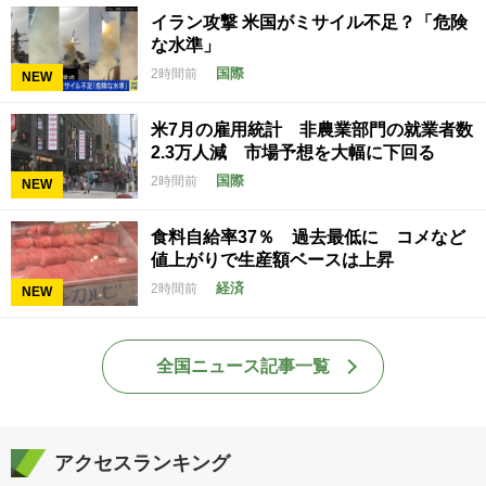
イラン攻撃 米国がミサイル不足？「危険
な水準」
国際
2時間前
NEW
米7月の雇用統計 非農業部門の就業者数
2.3万人減 市場予想を大幅に下回る
国際
2時間前
NEW
食料自給率37％ 過去最低に コメなど
値上がりで生産額ベースは上昇
経済
2時間前
NEW
全国ニュース記事一覧
アクセスランキング