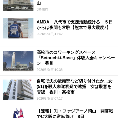
山
5時間前
AMDA 八代市で支援活動続ける ５日
からは夜間も常駐【熊本で最大震度7】
2026/8/9(日)11:42
高松市のコワーキングスペース
「Setouchi-i-Base」体験入会キャンペー
ン 香川
2026/8/9(日)10:38
自宅で夫の後頭部など切り付けたか…女
(51)を殺人未遂容疑で逮捕 女は殺意を
否認 香川・高松市
2026/8/9(日)07:17
【速報】J1・ファジアーノ岡山 開幕戦
でC大阪に逆転負け 8日