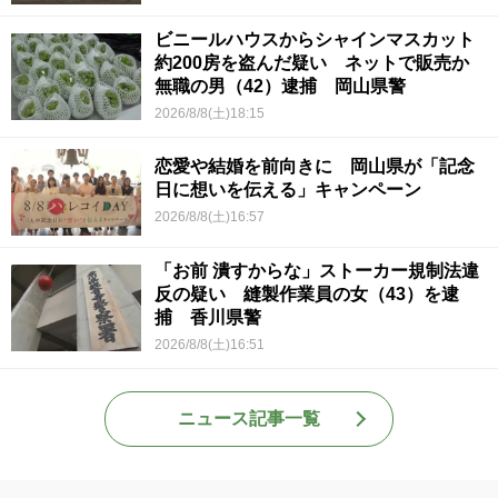
ビニールハウスからシャインマスカット
約200房を盗んだ疑い ネットで販売か
無職の男（42）逮捕 岡山県警
2026/8/8(土)18:15
恋愛や結婚を前向きに 岡山県が「記念
日に想いを伝える」キャンペーン
2026/8/8(土)16:57
「お前 潰すからな」ストーカー規制法違
反の疑い 縫製作業員の女（43）を逮
捕 香川県警
2026/8/8(土)16:51
ニュース記事一覧