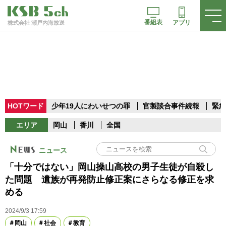
番組表
アプリ
株式会社 瀬戸内海放送
HOTワード
少年19人にわいせつの罪
官製談合事件続報
緊急
エリア
岡山
香川
全国
ニュース
「十分ではない」岡山操山高校の男子生徒が自殺し
た問題 遺族が再発防止修正案にさらなる修正を求
める
2024/9/3 17:59
岡山
社会
教育