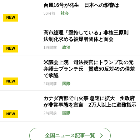
台風16号が発生 日本への影響は
社会
56分前
NEW
高市総理「堅持している」非核三原則
法制化求める被爆者団体と面会
政治
1時間前
NEW
米議会上院 司法長官にトランプ氏の元
弁護士ブランチ氏 賛成50反対49の僅差
で承認
NEW
国際
2時間前
カナダ西部で山火事 急速に拡大 州政府
が非常事態を宣言 2万人以上に避難指示
国際
2時間前
NEW
全国ニュース記事一覧