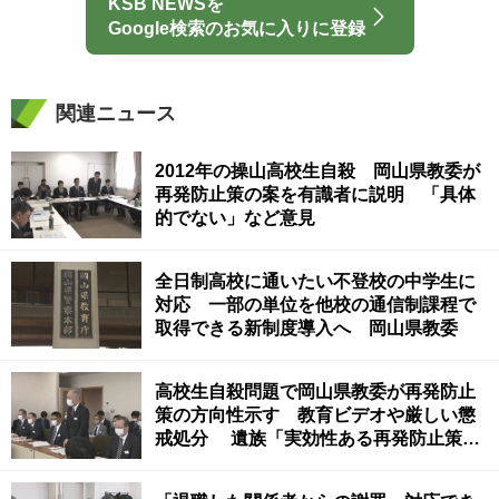
KSB NEWSを
Google検索のお気に入りに登録
関連ニュース
2012年の操山高校生自殺 岡山県教委が
再発防止策の案を有識者に説明 「具体
的でない」など意見
全日制高校に通いたい不登校の中学生に
対応 一部の単位を他校の通信制課程で
取得できる新制度導入へ 岡山県教委
高校生自殺問題で岡山県教委が再発防止
策の方向性示す 教育ビデオや厳しい懲
戒処分 遺族「実効性ある再発防止策の
早期策定を」