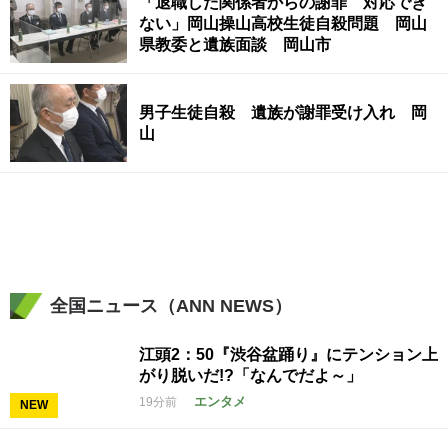
「退職した関係者からの謝罪 対応でき
ない」岡山操山高校生徒自殺問題 岡山
県教委と遺族面談 岡山市
男子生徒自殺 遺族が謝罪受け入れ 岡
山
全国ニュース（ANN NEWS）
江頭2：50『渋谷盆踊り』にテンション上
がり脱いだ!?「なんでだよ～」
エンタメ
19分前
NEW