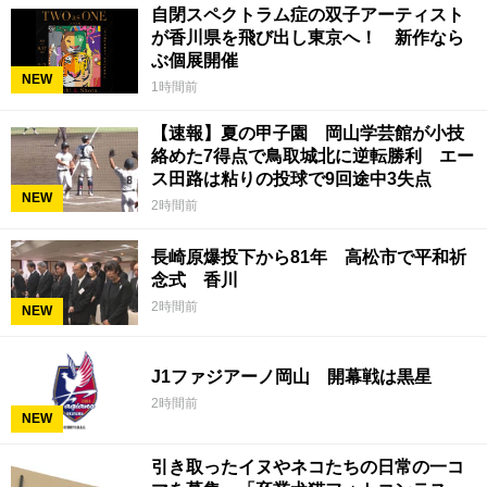
自閉スペクトラム症の双子アーティスト
が香川県を飛び出し東京へ！ 新作なら
ぶ個展開催
NEW
1時間前
【速報】夏の甲子園 岡山学芸館が小技
絡めた7得点で鳥取城北に逆転勝利 エー
ス田路は粘りの投球で9回途中3失点
NEW
2時間前
長崎原爆投下から81年 高松市で平和祈
念式 香川
2時間前
NEW
J1ファジアーノ岡山 開幕戦は黒星
2時間前
NEW
引き取ったイヌやネコたちの日常の一コ