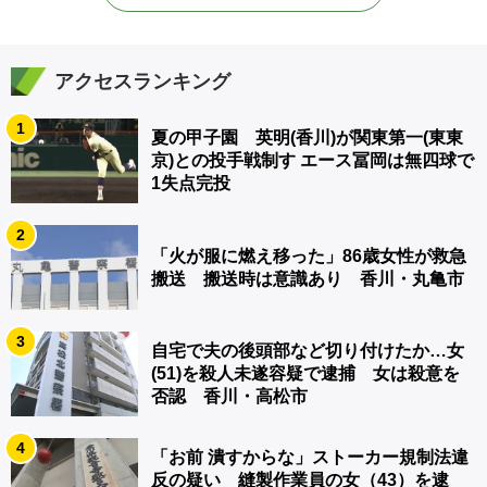
アクセスランキング
1
夏の甲子園 英明(香川)が関東第一(東東
京)との投手戦制す エース冨岡は無四球で
1失点完投
2
「火が服に燃え移った」86歳女性が救急
搬送 搬送時は意識あり 香川・丸亀市
3
自宅で夫の後頭部など切り付けたか…女
(51)を殺人未遂容疑で逮捕 女は殺意を
否認 香川・高松市
4
「お前 潰すからな」ストーカー規制法違
反の疑い 縫製作業員の女（43）を逮