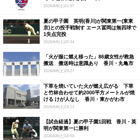
2026/8/8(土)21:07
夏の甲子園 英明(香川)が関東第一(東東
京)との投手戦制す エース冨岡は無四球で
1失点完投
2026/8/8(土)20:34
「火が服に燃え移った」86歳女性が救急
搬送 搬送時は意識あり 香川・丸亀市
2026/8/8(土)20:27
下草を焼いていた火が燃え広がる 下草
と竹林合わせて約2000平方メートルが焼
ける けが人なし 香川・東かがわ市
2026/8/8(土)19:13
【試合経過】夏の甲子園1回戦 香川・英
明が関東第一に勝利
2026/8/8(土)18:50