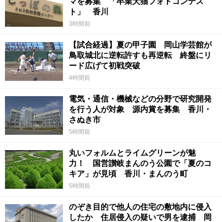
マを募集 「卒業犬猫フォトコンテス
ト」 香川
3時間前
【試合経過】夏の甲子園 岡山学芸館が
鳥取城北に逆転許すも再逆転 終盤にリ
ード広げて初戦突破
4時間前
電気・通信・機械などの分野で研究開発
を行う人が対象 源内賞を募集 香川・
さぬき市
5時間前
丸いフォルムとライムグリーンが魅
力！ 国営讃岐まんのう公園で「夏のコ
キア」が見頃 香川・まんのう町
5時間前
のぞき目的で他人の住宅の敷地内に侵入
したか 住居侵入の疑いで男を逮捕 岡