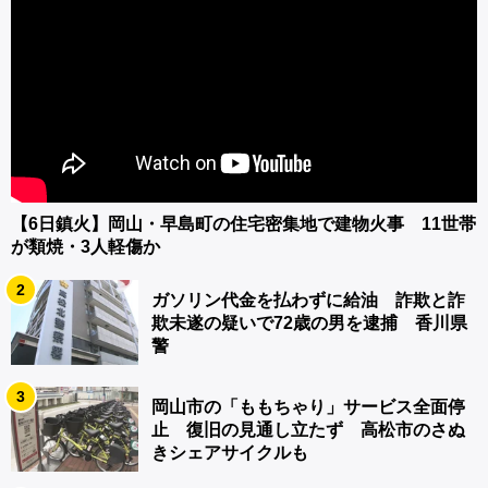
【6日鎮火】岡山・早島町の住宅密集地で建物火事 11世帯
が類焼・3人軽傷か
2
ガソリン代金を払わずに給油 詐欺と詐
欺未遂の疑いで72歳の男を逮捕 香川県
警
3
岡山市の「ももちゃり」サービス全面停
止 復旧の見通し立たず 高松市のさぬ
きシェアサイクルも