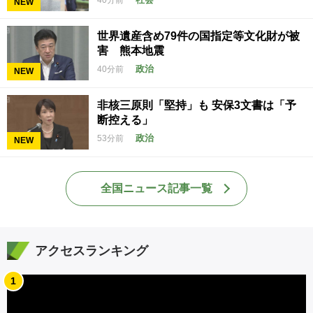
40分前
NEW
世界遺産含め79件の国指定等文化財が被
害 熊本地震
政治
40分前
NEW
非核三原則「堅持」も 安保3文書は「予
断控える」
政治
53分前
NEW
全国ニュース記事一覧
アクセスランキング
1