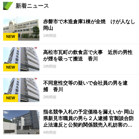
新着ニュース
赤磐市で木造倉庫1棟が全焼 けが人なし
岡山
1時間前
NEW
高松市瓦町の飲食店で火事 近所の男性
が煙を吸って搬送 香川
1時間前
NEW
不同意性交等の疑いで会社員の男を逮
捕 香川
2時間前
NEW
指名競争入札の予定価格を漏えいか 岡山
県新見市職員の男ら２人逮捕 官製談合防
止法違反と公契約関係競売入札妨害の疑
い
4時間前