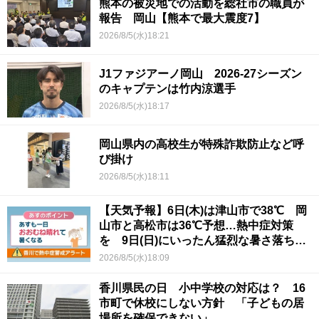
熊本の被災地での活動を総社市の職員が
報告 岡山【熊本で最大震度7】
2026/8/5(水)18:21
J1ファジアーノ岡山 2026-27シーズン
のキャプテンは竹内涼選手
2026/8/5(水)18:17
岡山県内の高校生が特殊詐欺防止など呼
び掛け
2026/8/5(水)18:11
【天気予報】6日(木)は津山市で38℃ 岡
山市と高松市は36℃予想…熱中症対策
を 9日(日)にいったん猛烈な暑さ落ち着
くか
2026/8/5(水)18:09
香川県民の日 小中学校の対応は？ 16
市町で休校にしない方針 「子どもの居
場所を確保できない」