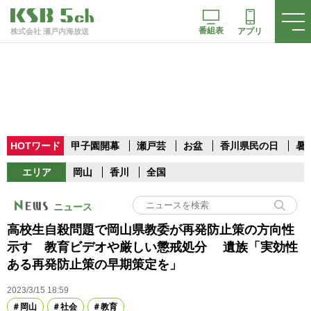
番組表
アプリ
株式会社 瀬戸内海放送
HOTワード
甲子園開幕
瀬戸芸
お盆
香川県民の日
暑
エリア
岡山
香川
全国
ニュース
高校生自殺問題で岡山県教委が再発防止策の方向性
示す 教育ビデオや厳しい懲戒処分 遺族「実効性
ある再発防止策の早期策定を」
2023/3/15 18:59
岡山
社会
教育