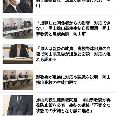
男子生徒自殺 遺族が謝罪受け入れ 岡
山
「退職した関係者からの謝罪 対応でき
ない」岡山操山高校生徒自殺問題 岡山
県教委と遺族面談 岡山市
「原因は監督の叱責」高校野球部員の自
殺で岡山県教委が遺族と面談 対応の遅
れも認める
県教委が遺族に対応や認識を説明 岡山
操山高校の生徒自殺で
操山高校生徒自殺問題 岡山県教委が再
発防止策を公表 生徒の遺族「不完全な
状態での実施となり誠に無念」