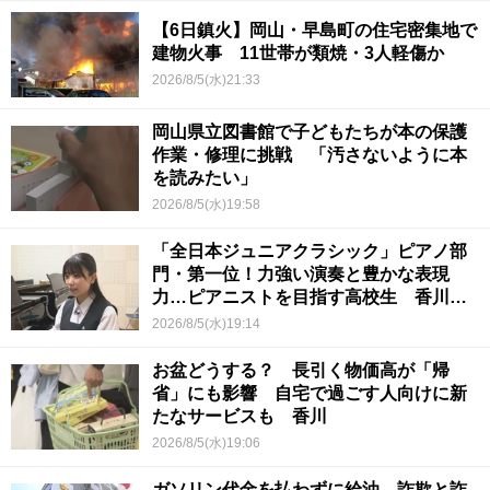
【6日鎮火】岡山・早島町の住宅密集地で
建物火事 11世帯が類焼・3人軽傷か
2026/8/5(水)21:33
岡山県立図書館で子どもたちが本の保護
作業・修理に挑戦 「汚さないように本
を読みたい」
2026/8/5(水)19:58
「全日本ジュニアクラシック」ピアノ部
門・第一位！力強い演奏と豊かな表現
力…ピアニストを目指す高校生 香川
【青春のキセキ】
2026/8/5(水)19:14
お盆どうする？ 長引く物価高が「帰
省」にも影響 自宅で過ごす人向けに新
たなサービスも 香川
2026/8/5(水)19:06
ガソリン代金を払わずに給油 詐欺と詐