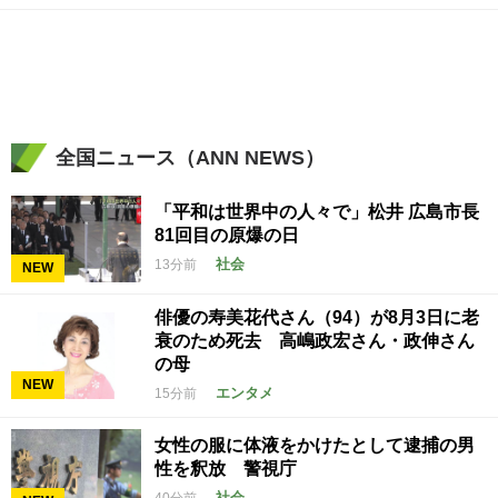
全国ニュース（ANN NEWS）
「平和は世界中の人々で」松井 広島市長
81回目の原爆の日
社会
13分前
NEW
俳優の寿美花代さん（94）が8月3日に老
衰のため死去 高嶋政宏さん・政伸さん
の母
NEW
エンタメ
15分前
女性の服に体液をかけたとして逮捕の男
性を釈放 警視庁
社会