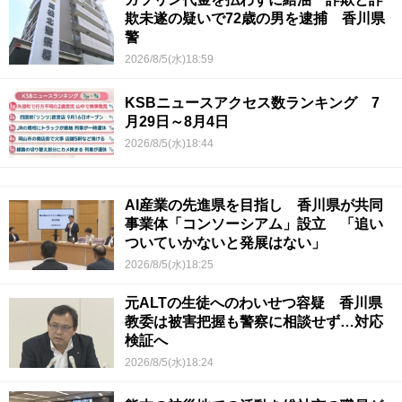
欺未遂の疑いで72歳の男を逮捕 香川県
警
2026/8/5(水)18:59
KSBニュースアクセス数ランキング 7
月29日～8月4日
2026/8/5(水)18:44
AI産業の先進県を目指し 香川県が共同
事業体「コンソーシアム」設立 「追い
ついていかないと発展はない」
2026/8/5(水)18:25
元ALTの生徒へのわいせつ容疑 香川県
教委は被害把握も警察に相談せず…対応
検証へ
2026/8/5(水)18:24