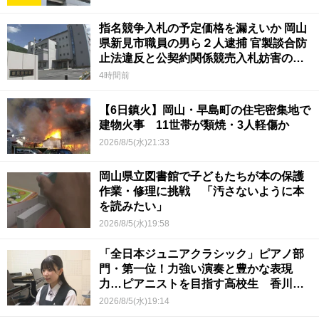
指名競争入札の予定価格を漏えいか 岡山
県新見市職員の男ら２人逮捕 官製談合防
止法違反と公契約関係競売入札妨害の疑
い
4時間前
【6日鎮火】岡山・早島町の住宅密集地で
建物火事 11世帯が類焼・3人軽傷か
2026/8/5(水)21:33
岡山県立図書館で子どもたちが本の保護
作業・修理に挑戦 「汚さないように本
を読みたい」
2026/8/5(水)19:58
「全日本ジュニアクラシック」ピアノ部
門・第一位！力強い演奏と豊かな表現
力…ピアニストを目指す高校生 香川
【青春のキセキ】
2026/8/5(水)19:14