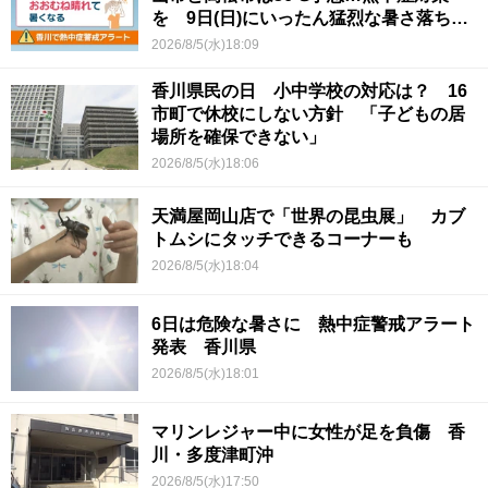
を 9日(日)にいったん猛烈な暑さ落ち着
くか
2026/8/5(水)18:09
香川県民の日 小中学校の対応は？ 16
市町で休校にしない方針 「子どもの居
場所を確保できない」
2026/8/5(水)18:06
天満屋岡山店で「世界の昆虫展」 カブ
トムシにタッチできるコーナーも
2026/8/5(水)18:04
6日は危険な暑さに 熱中症警戒アラート
発表 香川県
2026/8/5(水)18:01
マリンレジャー中に女性が足を負傷 香
川・多度津町沖
2026/8/5(水)17:50