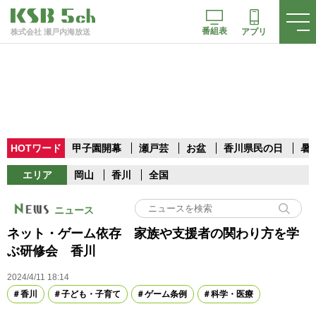
番組表
アプリ
株式会社 瀬戸内海放送
HOTワード
甲子園開幕
瀬戸芸
お盆
香川県民の日
暑
エリア
岡山
香川
全国
ニュース
ネット・ゲーム依存 家族や支援者の関わり方を学
ぶ研修会 香川
2024/4/11 18:14
香川
子ども・子育て
ゲーム条例
科学・医療