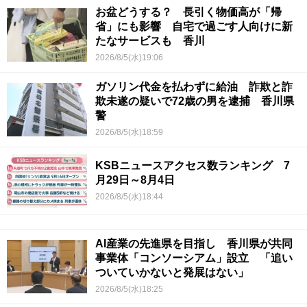
お盆どうする？ 長引く物価高が「帰
省」にも影響 自宅で過ごす人向けに新
たなサービスも 香川
2026/8/5(水)19:06
ガソリン代金を払わずに給油 詐欺と詐
欺未遂の疑いで72歳の男を逮捕 香川県
警
2026/8/5(水)18:59
KSBニュースアクセス数ランキング 7
月29日～8月4日
2026/8/5(水)18:44
AI産業の先進県を目指し 香川県が共同
事業体「コンソーシアム」設立 「追い
ついていかないと発展はない」
2026/8/5(水)18:25