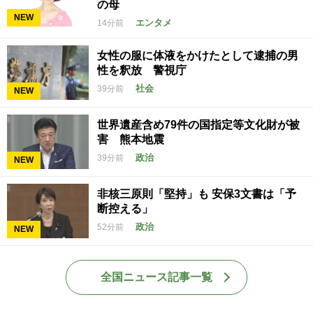
の母
NEW
エンタメ
14分前
女性の服に体液をかけたとして逮捕の男
性を釈放 警視庁
社会
39分前
NEW
世界遺産含め79件の国指定等文化財が被
害 熊本地震
政治
39分前
NEW
非核三原則「堅持」も 安保3文書は「予
断控える」
政治
52分前
NEW
全国ニュース記事一覧