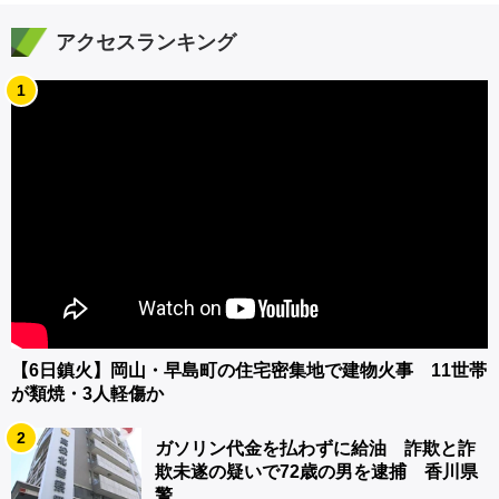
アクセスランキング
1
【6日鎮火】岡山・早島町の住宅密集地で建物火事 11世帯
が類焼・3人軽傷か
2
ガソリン代金を払わずに給油 詐欺と詐
欺未遂の疑いで72歳の男を逮捕 香川県
警