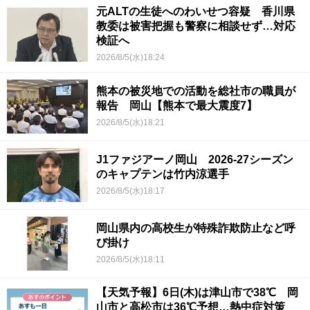
元ALTの生徒へのわいせつ容疑 香川県
教委は被害把握も警察に相談せず…対応
検証へ
2026/8/5(水)18:24
熊本の被災地での活動を総社市の職員が
報告 岡山【熊本で最大震度7】
2026/8/5(水)18:21
J1ファジアーノ岡山 2026-27シーズン
のキャプテンは竹内涼選手
2026/8/5(水)18:17
岡山県内の高校生が特殊詐欺防止など呼
び掛け
2026/8/5(水)18:11
【天気予報】6日(木)は津山市で38℃ 岡
山市と高松市は36℃予想…熱中症対策