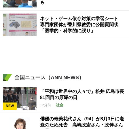
も
ネット・ゲーム依存対策の学習シート
専門家団体が香川県教委に公開質問状
「医学的・科学的に誤り」
全国ニュース（ANN NEWS）
「平和は世界中の人々で」松井 広島市長
81回目の原爆の日
社会
12分前
NEW
俳優の寿美花代さん（94）が8月3日に老
衰のため死去 高嶋政宏さん・政伸さん