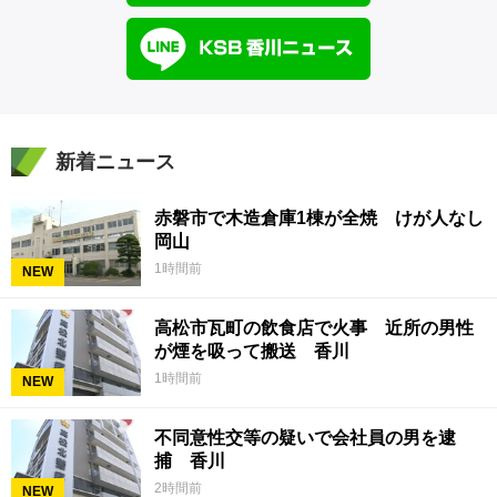
新着ニュース
赤磐市で木造倉庫1棟が全焼 けが人なし
岡山
1時間前
NEW
高松市瓦町の飲食店で火事 近所の男性
が煙を吸って搬送 香川
1時間前
NEW
不同意性交等の疑いで会社員の男を逮
捕 香川
2時間前
NEW