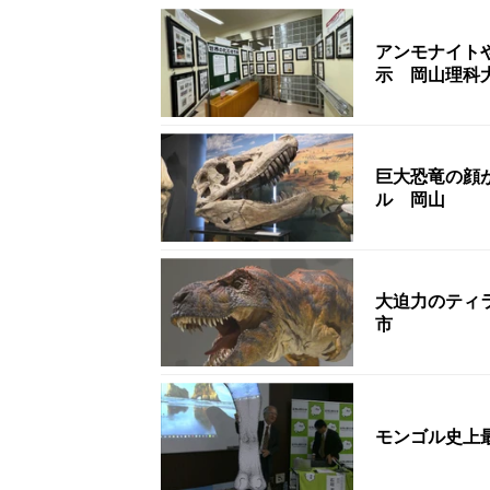
アンモナイト
示 岡山理科
巨大恐竜の顔
ル 岡山
大迫力のティ
市
モンゴル史上