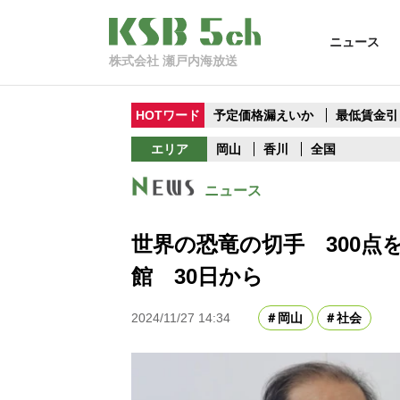
ニュース
株式会社 瀬戸内海放送
HOTワード
予定価格漏えいか
最低賃金引
エリア
岡山
香川
全国
ニュース
世界の恐竜の切手 300点
館 30日から
2024/11/27 14:34
岡山
社会