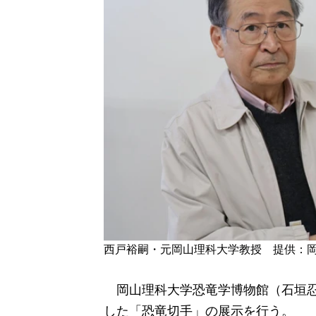
西戸裕嗣・元岡山理科大学教授 提供：
岡山理科大学恐竜学博物館（石垣忍
した「恐竜切手」の展示を行う。