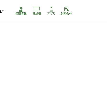
紹介
採用情報
番組表
アプリ
お問合せ
ももちゃり停止