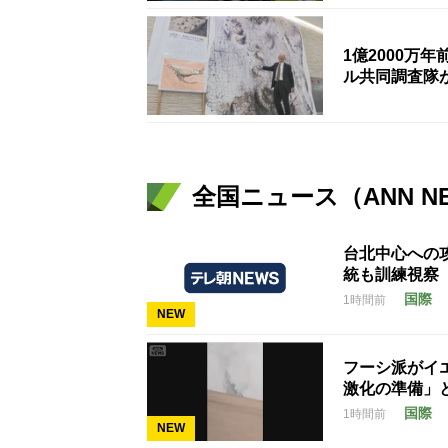
1億2000万
ル共同調査隊
全国ニュース（ANN N
台北中心への
統も訓練視察
国際
1時間前
NEW
フーシ派がイ
激化の準備」
国際
1時間前
NEW