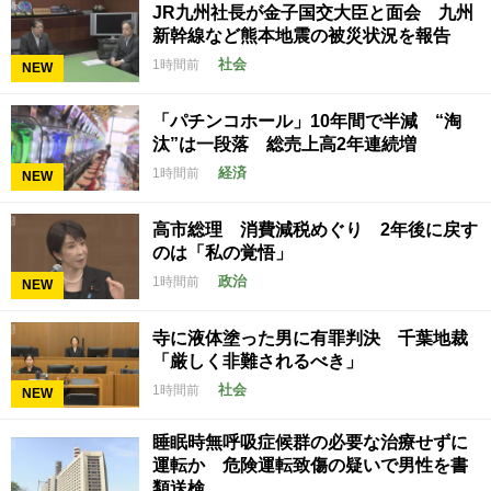
JR九州社長が金子国交大臣と面会 九州
新幹線など熊本地震の被災状況を報告
社会
1時間前
NEW
「パチンコホール」10年間で半減 “淘
汰”は一段落 総売上高2年連続増
経済
1時間前
NEW
高市総理 消費減税めぐり 2年後に戻す
のは「私の覚悟」
政治
1時間前
NEW
寺に液体塗った男に有罪判決 千葉地裁
「厳しく非難されるべき」
社会
1時間前
NEW
睡眠時無呼吸症候群の必要な治療せずに
運転か 危険運転致傷の疑いで男性を書
類送検