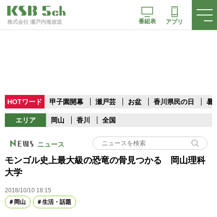
番組表
アプリ
株式会社 瀬戸内海放送
HOTワード
甲子園開幕
瀬戸芸
お盆
香川県民の日
暑
エリア
岡山
香川
全国
ニュース
モンゴル史上最大級の恐竜の骨見つかる 岡山理科
大学
2018/10/10 18:15
岡山
生活・話題