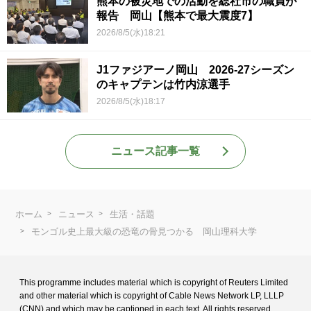
熊本の被災地での活動を総社市の職員が
報告 岡山【熊本で最大震度7】
2026/8/5(水)18:21
J1ファジアーノ岡山 2026-27シーズン
のキャプテンは竹内涼選手
2026/8/5(水)18:17
ニュース記事一覧
ホーム
ニュース
生活・話題
モンゴル史上最大級の恐竜の骨見つかる 岡山理科大学
This programme includes material which is copyright of Reuters Limited
and
other material which is copyright of Cable News Network LP, LLLP
(CNN) and
which may be captioned in each text. All rights reserved.