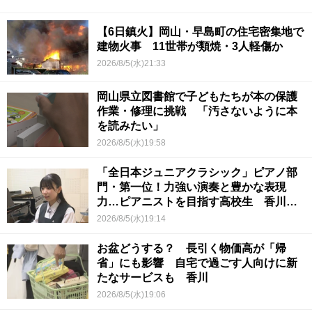
【6日鎮火】岡山・早島町の住宅密集地で
建物火事 11世帯が類焼・3人軽傷か
2026/8/5(水)21:33
岡山県立図書館で子どもたちが本の保護
作業・修理に挑戦 「汚さないように本
を読みたい」
2026/8/5(水)19:58
「全日本ジュニアクラシック」ピアノ部
門・第一位！力強い演奏と豊かな表現
力…ピアニストを目指す高校生 香川
【青春のキセキ】
2026/8/5(水)19:14
お盆どうする？ 長引く物価高が「帰
省」にも影響 自宅で過ごす人向けに新
たなサービスも 香川
2026/8/5(水)19:06