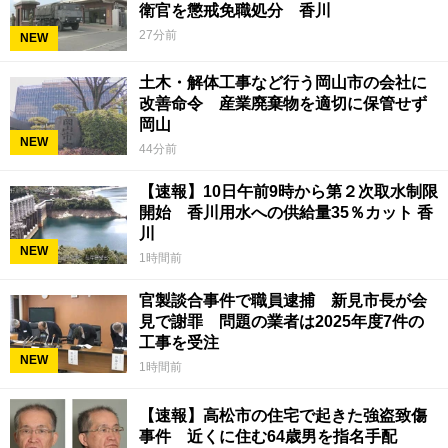
衛官を懲戒免職処分 香川
27分前
NEW
土木・解体工事など行う岡山市の会社に
改善命令 産業廃棄物を適切に保管せず
岡山
NEW
44分前
【速報】10日午前9時から第２次取水制限
開始 香川用水への供給量35％カット 香
川
NEW
1時間前
官製談合事件で職員逮捕 新見市長が会
見で謝罪 問題の業者は2025年度7件の
工事を受注
NEW
1時間前
【速報】高松市の住宅で起きた強盗致傷
事件 近くに住む64歳男を指名手配