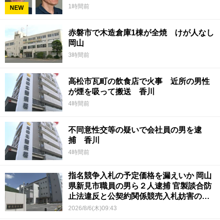
1時間前
NEW
赤磐市で木造倉庫1棟が全焼 けが人なし
岡山
3時間前
高松市瓦町の飲食店で火事 近所の男性
が煙を吸って搬送 香川
4時間前
不同意性交等の疑いで会社員の男を逮
捕 香川
4時間前
指名競争入札の予定価格を漏えいか 岡山
県新見市職員の男ら２人逮捕 官製談合防
止法違反と公契約関係競売入札妨害の疑
い
2026/8/6(木)09:43