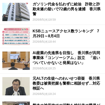
ガソリン代金を払わずに給油 詐欺と詐
欺未遂の疑いで72歳の男を逮捕 香川県
警
2026/8/5(水)18:59
KSBニュースアクセス数ランキング 7
月29日～8月4日
2026/8/5(水)18:44
AI産業の先進県を目指し 香川県が共同
事業体「コンソーシアム」設立 「追い
ついていかないと発展はない」
2026/8/5(水)18:25
元ALTの生徒へのわいせつ容疑 香川県
教委は被害把握も警察に相談せず…対応
検証へ
2026/8/5(水)18:24