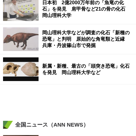
日本初 2億2000万年前の「魚竜の化
石」を発見 肩甲骨など21の骨の化石
岡山理科大学
岡山理科大学などが調査の化石「新種の
恐竜」と判明 原始的な角竜類と近縁
兵庫・丹波篠山市で発掘
新属・新種、最古の「頭突き恐竜」化石
を発見 岡山理科大学など
全国ニュース（ANN NEWS）