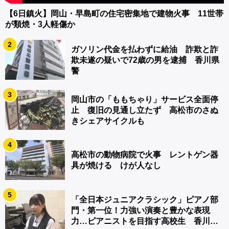
【6日鎮火】岡山・早島町の住宅密集地で建物火事 11世帯
が類焼・3人軽傷か
2
ガソリン代金を払わずに給油 詐欺と詐
欺未遂の疑いで72歳の男を逮捕 香川県
警
3
岡山市の「ももちゃり」サービス全面停
止 復旧の見通し立たず 高松市のさぬ
きシェアサイクルも
4
高松市の動物病院で火事 レントゲン器
具が焼ける けが人なし
5
「全日本ジュニアクラシック」ピアノ部
門・第一位！力強い演奏と豊かな表現
力…ピアニストを目指す高校生 香川