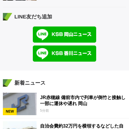
【青春のキセキ】
LINE友だち追加
新着ニュース
JR赤穂線 備前市内で列車が倒竹と接触し
一部に運休や遅れ 岡山
5分前
NEW
自治会費約32万円を横領するなどした自