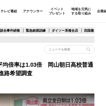
イベント
地域を元気に
テレビ番組
アナウンサー
企業
プレゼント
する取り組み
製談合事件続報
緊急銃猟訓練
ダイソー系複合店
四国最大スリ
均倍率は1.03倍 岡山朝日高校普通
進路希望調査