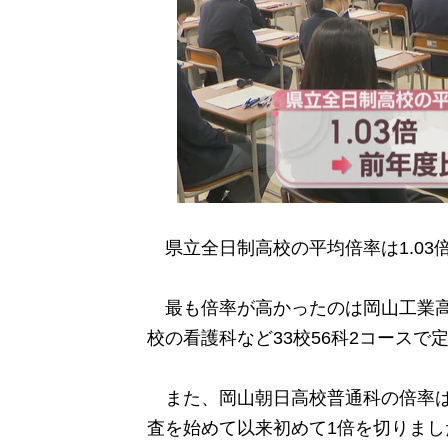
県立全日制高校の平均倍率は1.03倍
最も倍率が高かったのは岡山工業高校
校の看護科など33校56科2コースで
また、岡山朝日高校普通科の倍率は1次
査を始めて以来初めて1倍を切りまし