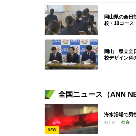
岡山県の全日制
校・10コース
岡山 県立全日
校デザイン科の
全国ニュース（ANN N
海水浴場で男
社会
41分前
NEW