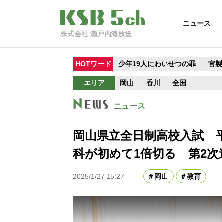
ニュース
株式会社 瀬戸内海放送
HOTワード
少年19人にわいせつの罪
官
エリア
岡山
香川
全国
ニュース
岡山県立全日制高校入試 平
科が初めて1倍切る 第2次
2025/1/27 15:27
岡山
教育