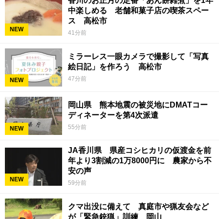
香川のお正月の定番「あん餅雑煮」を1年
中楽しめる 老舗和菓子店の喫茶スペー
ス 高松市
NEW
41分前
ミラーレス一眼カメラで撮影して「写真
絵日記」を作ろう 高松市
47分前
NEW
岡山県 熊本地震の被災地にDMATコー
ディネーターを第4次派遣
55分前
NEW
JA香川県 県産コシヒカリの仮渡金を前
年より3割減の1万8000円に 農家から不
安の声
NEW
59分前
クマ出没に備えて 真庭市や猟友会など
が「緊急銃猟」訓練 岡山