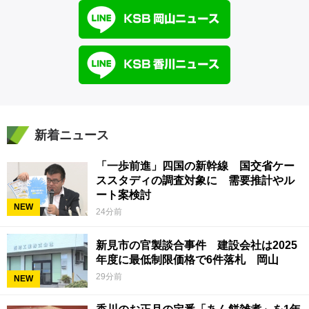
新着ニュース
「一歩前進」四国の新幹線 国交省ケー
ススタディの調査対象に 需要推計やル
ート案検討
NEW
24分前
新見市の官製談合事件 建設会社は2025
年度に最低制限価格で6件落札 岡山
29分前
NEW