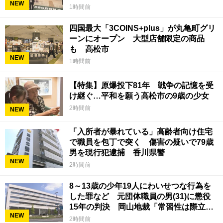
NEW
香川県初
1時間前
四国最大「3COINS+plus」が丸亀町グリ
ーンにオープン 大型店舗限定の商品
も 高松市
NEW
1時間前
【特集】原爆投下81年 戦争の記憶を受
け継ぐ…平和を願う高松市の9歳の少女
2時間前
NEW
「入所者が暴れている」高齢者向け住宅
で職員を包丁で突く 傷害の疑いで79歳
男を現行犯逮捕 香川県警
NEW
2時間前
8～13歳の少年19人にわいせつな行為を
した罪など 元団体職員の男(31)に懲役
15年の判決 岡山地裁「常習性は際立っ
NEW
ていて被害結果も非常に重い」
2時間前