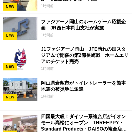
1時間前
NEW
ファジアーノ岡山のホームゲーム応援企
画 JR西日本岡山支社が実施
1時間前
NEW
J1ファジアーノ岡山 JFE晴れの国スタ
ジアムで開催の第2節長崎戦 ホームエリ
アのチケット完売
NEW
1時間前
岡山県倉敷市がトイレトレーラーを熊本
地震の被災地に派遣
1時間前
NEW
四国最大級！ダイソー系複合店がイオン
モール高松にオープン THREEPPY・
Standard Products・DAISOの複合店は