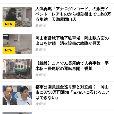
人気再燃「アナログレコード」の販売イ
ベント レアものから復刻盤まで…約3万
点集結 天満屋岡山店
NEW
2時間前
岡山市営城下地下駐車場 岡山駅方面の
出口を封鎖 消火設備の故障が原因
2時間前
NEW
【続報】ことでん長尾線で人身事故 平
木駅～長尾駅の運転再開 香川
3時間前
都市公園負担金巡り県と対立続く…岡山
市に8750万円通知「支払いに応じること
はできない」
3時間前