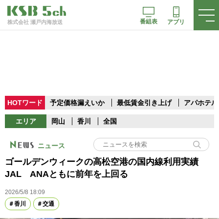
番組表
アプリ
株式会社 瀬戸内海放送
HOTワード
予定価格漏えいか
最低賃金引き上げ
アパホテル
エリア
岡山
香川
全国
ニュース
ゴールデンウィークの高松空港の国内線利用実績
JAL ANAともに前年を上回る
2026/5/8 18:09
香川
交通