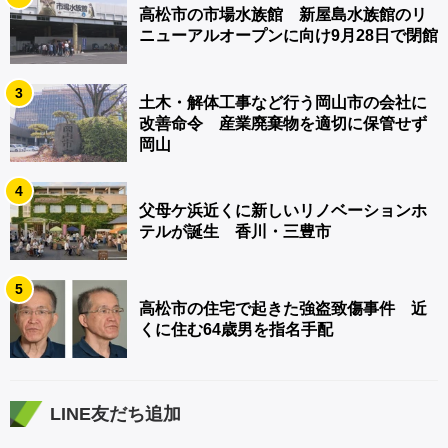
高松市の市場水族館 新屋島水族館のリ
ニューアルオープンに向け9月28日で閉館
3
土木・解体工事など行う岡山市の会社に
改善命令 産業廃棄物を適切に保管せず
岡山
4
父母ケ浜近くに新しいリノベーションホ
テルが誕生 香川・三豊市
5
高松市の住宅で起きた強盗致傷事件 近
くに住む64歳男を指名手配
LINE友だち追加