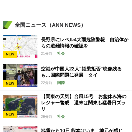
全国ニュース（ANN NEWS）
長野県にレベル4大雨危険警報 自治体か
らの避難情報の確認を
社会
21分前
NEW
空港が中国人22人“搭乗拒否”映像残る
も…国際問題に発展 タイ
国際
22分前
NEW
【関東の天気】台風15号 お盆休み海の
レジャー警戒 週末は関東も猛暑日ズラ
リ
NEW
社会
29分前
地震から10日 熊本はいま 地元が感じ