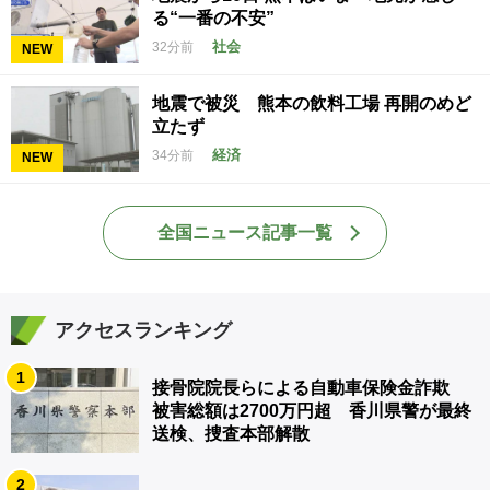
る“一番の不安”
社会
32分前
NEW
地震で被災 熊本の飲料工場 再開のめど
立たず
経済
34分前
NEW
全国ニュース記事一覧
アクセスランキング
1
接骨院院長らによる自動車保険金詐欺
被害総額は2700万円超 香川県警が最終
送検、捜査本部解散
2