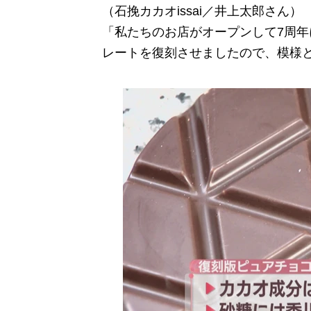
（石挽カカオissai／井上太郎さん）
「私たちのお店がオープンして7周
レートを復刻させましたので、模様