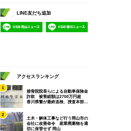
LINE友だち追加
アクセスランキング
1
接骨院院長らによる自動車保険金
詐欺 被害総額は2700万円超
香川県警が最終送検、捜査本部解
散
2
土木・解体工事など行う岡山市の
会社に改善命令 産業廃棄物を適
切に保管せず 岡山