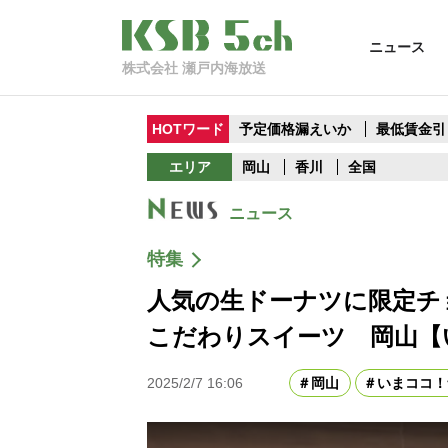
ニュース
株式会社 瀬戸内海放送
HOTワード
予定価格漏えいか
最低賃金引
エリア
岡山
香川
全国
ニュース
特集
人気の生ドーナツに限定チ
こだわりスイーツ 岡山【
2025/2/7 16:06
岡山
いまココ！