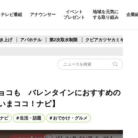
イベント
地域を元気に
テレビ番組
アナウンサー
企業
プレゼント
する取り組み
き上げ
アパホテル
第2次取水制限
クビアカツヤカミキリ
ョコも バレンタインにおすすめの
いまココ！ナビ】
ナビ
生活・話題
おでかけ・グルメ