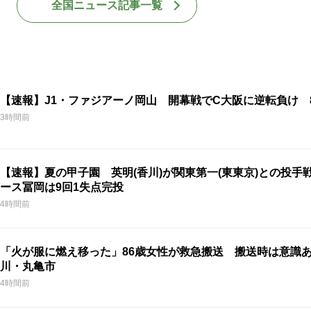
全国ニュース記事一覧
【速報】J1・ファジアーノ岡山 開幕戦でC大阪に逆転負け 
3時間前
【速報】夏の甲子園 英明(香川)が関東第一(東東京)との投手戦
ース冨岡は9回1失点完投
4時間前
「火が服に燃え移った」86歳女性が救急搬送 搬送時は意識
川・丸亀市
4時間前