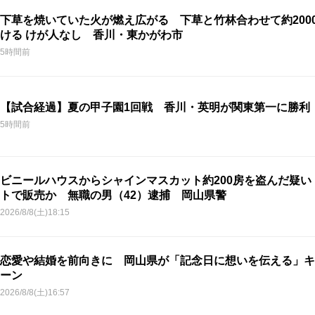
下草を焼いていた火が燃え広がる 下草と竹林合わせて約200
ける けが人なし 香川・東かがわ市
5時間前
【試合経過】夏の甲子園1回戦 香川・英明が関東第一に勝利
5時間前
ビニールハウスからシャインマスカット約200房を盗んだ疑い
トで販売か 無職の男（42）逮捕 岡山県警
2026/8/8(土)18:15
恋愛や結婚を前向きに 岡山県が「記念日に想いを伝える」キ
ーン
2026/8/8(土)16:57