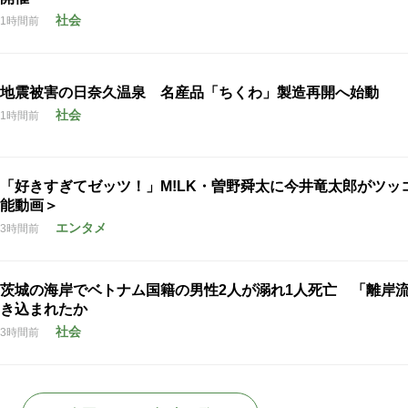
社会
1時間前
地震被害の日奈久温泉 名産品「ちくわ」製造再開へ始動
社会
1時間前
「好きすぎてゼッツ！」M!LK・曽野舜太に今井竜太郎がツッ
能動画＞
エンタメ
3時間前
茨城の海岸でベトナム国籍の男性2人が溺れ1人死亡 「離岸
き込まれたか
社会
3時間前