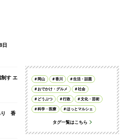
8日
制す エ
岡山
香川
生活・話題
おでかけ・グルメ
社会
どうぶつ
行政
文化・芸術
科学・医療
ほっとマルシェ
あり 香
タグ一覧はこちら