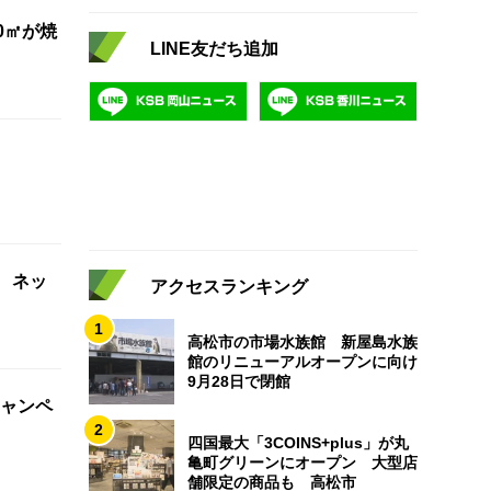
0㎡が焼
LINE友だち追加
 ネッ
アクセスランキング
1
高松市の市場水族館 新屋島水族
館のリニューアルオープンに向け
9月28日で閉館
ャンペ
2
四国最大「3COINS+plus」が丸
亀町グリーンにオープン 大型店
舗限定の商品も 高松市