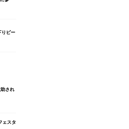
下りピー
救助され
フェスタ