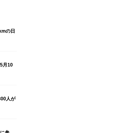
kmの日
月10
00人が
に参