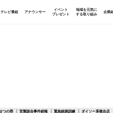
イベント
地域を元気に
テレビ番組
アナウンサー
企業
プレゼント
する取り組み
せつの罪
官製談合事件続報
緊急銃猟訓練
ダイソー系複合店