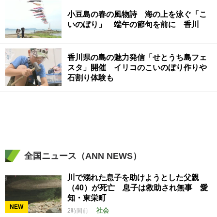
小豆島の春の風物詩 海の上を泳ぐ「こ
いのぼり」 端午の節句を前に 香川
香川県の島の魅力発信「せとうち島フェ
スタ」開催 イリコのこいのぼり作りや
石割り体験も
全国ニュース（ANN NEWS）
川で溺れた息子を助けようとした父親
（40）が死亡 息子は救助され無事 愛
知・東栄町
NEW
社会
2時間前