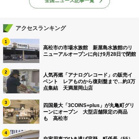
全国ニュース記事一覧
アクセスランキング
1
高松市の市場水族館 新屋島水族館のリ
ニューアルオープンに向け9月28日で閉館
2
人気再燃「アナログレコード」の販売イ
ベント レアものから復刻盤まで…約3万
点集結 天満屋岡山店
3
四国最大「3COINS+plus」が丸亀町グリ
ーンにオープン 大型店舗限定の商品
も 高松市
4
自家用車でひき逃げ容疑 町係長（55）