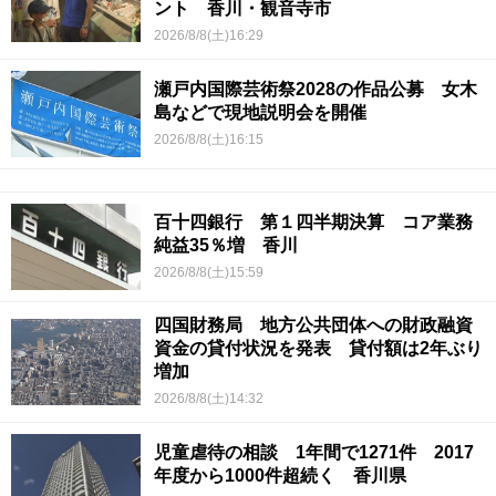
ント 香川・観音寺市
2026/8/8(土)16:29
瀬戸内国際芸術祭2028の作品公募 女木
島などで現地説明会を開催
2026/8/8(土)16:15
百十四銀行 第１四半期決算 コア業務
純益35％増 香川
2026/8/8(土)15:59
四国財務局 地方公共団体への財政融資
資金の貸付状況を発表 貸付額は2年ぶり
増加
2026/8/8(土)14:32
児童虐待の相談 1年間で1271件 2017
年度から1000件超続く 香川県