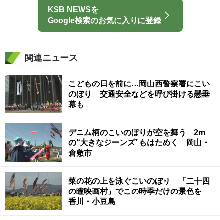
KSB NEWSを
Google検索のお気に入りに登録
関連ニュース
こどもの日を前に…岡山西警察署にこい
のぼり 交通安全などを呼び掛ける懸垂
幕も
デニム柄のこいのぼりが空を舞う 2m
の“大きなジーンズ”もはためく 岡山・
倉敷市
菜の花の上を泳ぐこいのぼり 「二十四
の瞳映画村」でこの時季だけの景色を
香川・小豆島