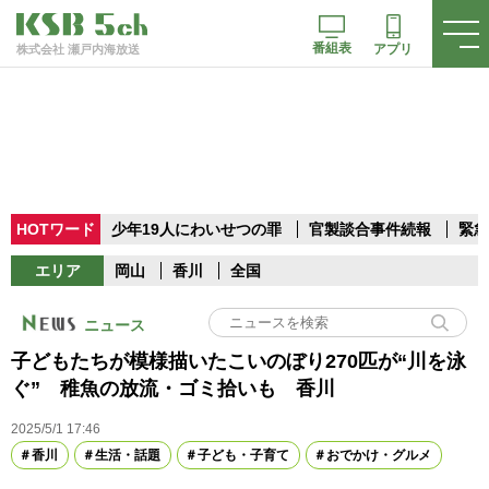
番組表
アプリ
株式会社 瀬戸内海放送
HOTワード
少年19人にわいせつの罪
官製談合事件続報
緊急
エリア
岡山
香川
全国
ニュース
子どもたちが模様描いたこいのぼり270匹が“川を泳
ぐ” 稚魚の放流・ゴミ拾いも 香川
2025/5/1 17:46
香川
生活・話題
子ども・子育て
おでかけ・グルメ