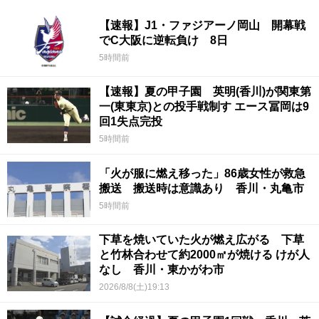
【速報】J1・ファジアーノ岡山 開幕戦
でC大阪に逆転負け 8日
5時間前
【速報】夏の甲子園 英明(香川)が関東第
一(東東京)との投手戦制す エース冨岡は9
回1失点完投
5時間前
「火が服に燃え移った」86歳女性が救急
搬送 搬送時は意識あり 香川・丸亀市
5時間前
下草を焼いていた火が燃え広がる 下草
と竹林合わせて約2000㎡が焼ける けが人
なし 香川・東かがわ市
2026/8/8(土)19:13