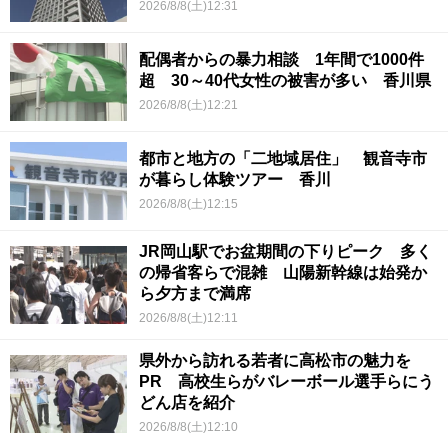
2026/8/8(土)12:31
配偶者からの暴力相談 1年間で1000件
超 30～40代女性の被害が多い 香川県
2026/8/8(土)12:21
都市と地方の「二地域居住」 観音寺市
が暮らし体験ツアー 香川
2026/8/8(土)12:15
JR岡山駅でお盆期間の下りピーク 多く
の帰省客らで混雑 山陽新幹線は始発か
ら夕方まで満席
2026/8/8(土)12:11
県外から訪れる若者に高松市の魅力を
PR 高校生らがバレーボール選手らにう
どん店を紹介
2026/8/8(土)12:10