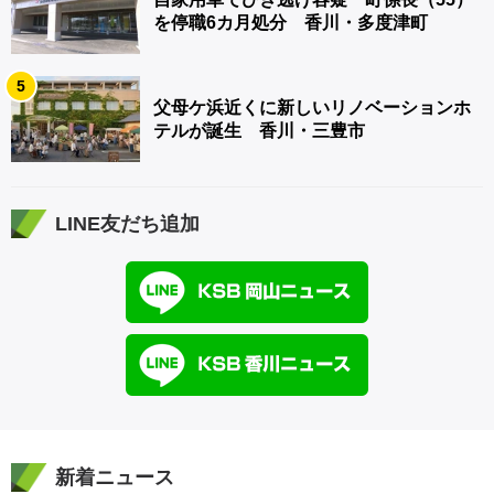
を停職6カ月処分 香川・多度津町
5
父母ケ浜近くに新しいリノベーションホ
テルが誕生 香川・三豊市
LINE友だち追加
新着ニュース