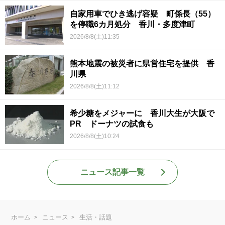
自家用車でひき逃げ容疑 町係長（55）
を停職6カ月処分 香川・多度津町
2026/8/8(土)11:35
熊本地震の被災者に県営住宅を提供 香
川県
2026/8/8(土)11:12
希少糖をメジャーに 香川大生が大阪で
PR ドーナツの試食も
2026/8/8(土)10:24
ニュース記事一覧
ホーム
ニュース
生活・話題