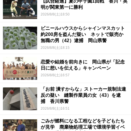
【試合経過】夏の甲子園1回戦 香川・英
明が関東第一に勝利
2026/8/8(土)18:50
ビニールハウスからシャインマスカット
約200房を盗んだ疑い ネットで販売か
無職の男（42）逮捕 岡山県警
2026/8/8(土)18:15
恋愛や結婚を前向きに 岡山県が「記念
日に想いを伝える」キャンペーン
2026/8/8(土)16:57
「お前 潰すからな」ストーカー規制法違
反の疑い 縫製作業員の女（43）を逮
捕 香川県警
2026/8/8(土)16:51
ごみが燃料になる工程などを子どもたち
が見学 廃棄物処理工場で環境学習イベ