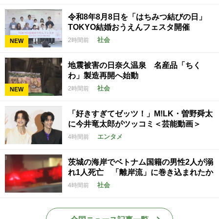
令和8年8月8日を「はちみつ結びの日」
TOKYO結婚おうえんフェスタ開催
社会
2時間前
NEW
地震被害の日奈久温泉 名産品「ちく
わ」製造再開へ始動
社会
2時間前
NEW
「好きすぎてゼッツ！」M!LK・曽野舜太
に今井竜太郎がツッコミ＜芸能動画＞
エンタメ
4時間前
茨城の海岸でベトナム国籍の男性2人が溺
れ1人死亡 「離岸流」に巻き込まれたか
社会
4時間前