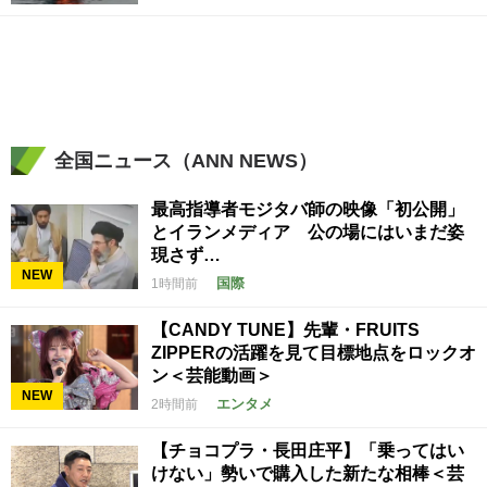
全国ニュース（ANN NEWS）
最高指導者モジタバ師の映像「初公開」
とイランメディア 公の場にはいまだ姿
現さず…
NEW
国際
1時間前
【CANDY TUNE】先輩・FRUITS
ZIPPERの活躍を見て目標地点をロックオ
ン＜芸能動画＞
NEW
エンタメ
2時間前
【チョコプラ・長田庄平】「乗ってはい
けない」勢いで購入した新たな相棒＜芸