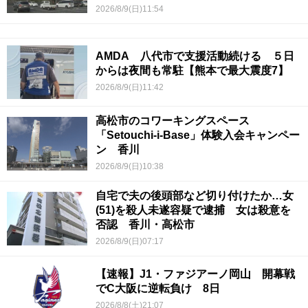
2026/8/9(日)11:54
AMDA 八代市で支援活動続ける ５日
からは夜間も常駐【熊本で最大震度7】
2026/8/9(日)11:42
高松市のコワーキングスペース
「Setouchi-i-Base」体験入会キャンペー
ン 香川
2026/8/9(日)10:38
自宅で夫の後頭部など切り付けたか…女
(51)を殺人未遂容疑で逮捕 女は殺意を
否認 香川・高松市
2026/8/9(日)07:17
【速報】J1・ファジアーノ岡山 開幕戦
でC大阪に逆転負け 8日
2026/8/8(土)21:07