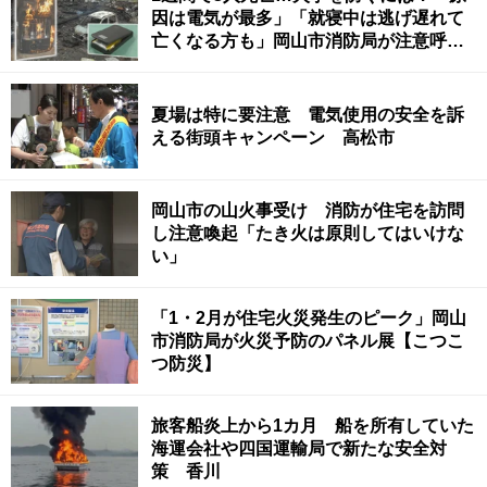
因は電気が最多」「就寝中は逃げ遅れて
亡くなる方も」岡山市消防局が注意呼び
掛け
夏場は特に要注意 電気使用の安全を訴
える街頭キャンペーン 高松市
岡山市の山火事受け 消防が住宅を訪問
し注意喚起「たき火は原則してはいけな
い」
「1・2月が住宅火災発生のピーク」岡山
市消防局が火災予防のパネル展【こつこ
つ防災】
旅客船炎上から1カ月 船を所有していた
海運会社や四国運輸局で新たな安全対
策 香川