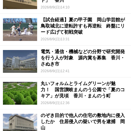
ト」 香川
2026/8/9(日)14:10
【試合経過】夏の甲子園 岡山学芸館が
鳥取城北に逆転許すも再逆転 終盤にリ
ード広げて初戦突破
2026/8/9(日)13:31
電気・通信・機械などの分野で研究開発
を行う人が対象 源内賞を募集 香川・
さぬき市
2026/8/9(日)12:41
丸いフォルムとライムグリーンが魅
力！ 国営讃岐まんのう公園で「夏のコ
キア」が見頃 香川・まんのう町
2026/8/9(日)12:36
のぞき目的で他人の住宅の敷地内に侵入
したか 住居侵入の疑いで男を逮捕 岡
山