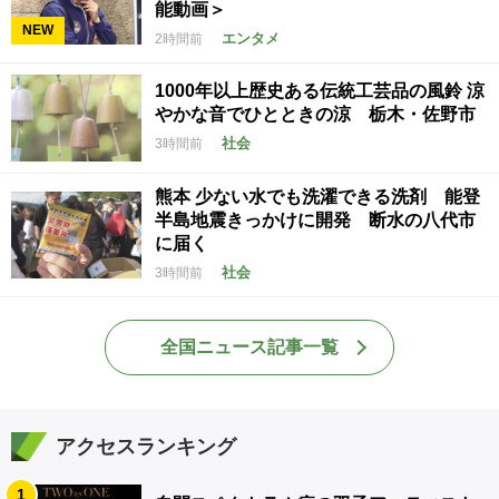
能動画＞
NEW
エンタメ
2時間前
1000年以上歴史ある伝統工芸品の風鈴 涼
やかな音でひとときの涼 栃木・佐野市
社会
3時間前
熊本 少ない水でも洗濯できる洗剤 能登
半島地震きっかけに開発 断水の八代市
に届く
社会
3時間前
全国ニュース記事一覧
アクセスランキング
1