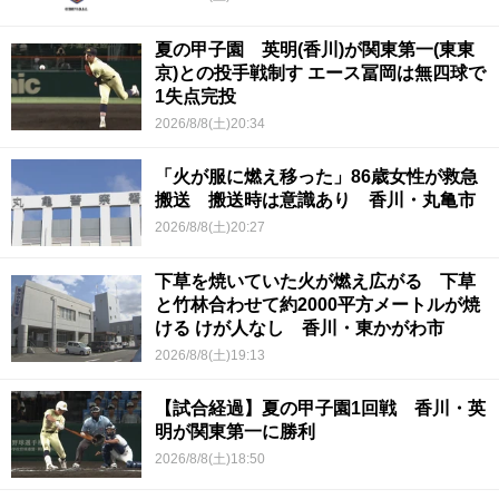
夏の甲子園 英明(香川)が関東第一(東東
京)との投手戦制す エース冨岡は無四球で
1失点完投
2026/8/8(土)20:34
「火が服に燃え移った」86歳女性が救急
搬送 搬送時は意識あり 香川・丸亀市
2026/8/8(土)20:27
下草を焼いていた火が燃え広がる 下草
と竹林合わせて約2000平方メートルが焼
ける けが人なし 香川・東かがわ市
2026/8/8(土)19:13
【試合経過】夏の甲子園1回戦 香川・英
明が関東第一に勝利
2026/8/8(土)18:50