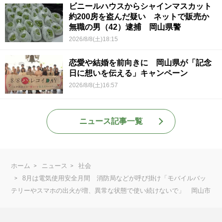
ビニールハウスからシャインマスカット
約200房を盗んだ疑い ネットで販売か
無職の男（42）逮捕 岡山県警
2026/8/8(土)18:15
恋愛や結婚を前向きに 岡山県が「記念
日に想いを伝える」キャンペーン
2026/8/8(土)16:57
ニュース記事一覧
ホーム
ニュース
社会
8月は電気使用安全月間 消防局などが呼び掛け「モバイルバッ
テリーやスマホの出火が増、異常な状態で使い続けないで」 岡山市