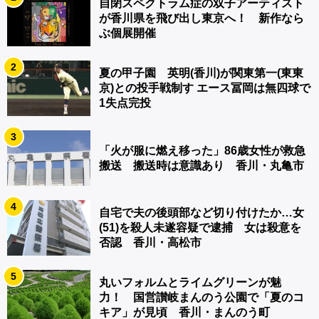
自閉スペクトラム症の双子アーティスト
が香川県を飛び出し東京へ！ 新作なら
ぶ個展開催
2
夏の甲子園 英明(香川)が関東第一(東東
京)との投手戦制す エース冨岡は無四球で
1失点完投
3
「火が服に燃え移った」86歳女性が救急
搬送 搬送時は意識あり 香川・丸亀市
4
自宅で夫の後頭部など切り付けたか…女
(51)を殺人未遂容疑で逮捕 女は殺意を
否認 香川・高松市
5
丸いフォルムとライムグリーンが魅
力！ 国営讃岐まんのう公園で「夏のコ
キア」が見頃 香川・まんのう町