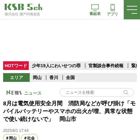
番組表
アプリ
株式会社 瀬戸内海放送
HOTワード
少年19人にわいせつの罪
官製談合事件続報
緊急
エリア
岡山
香川
全国
ニュース
8月は電気使用安全月間 消防局などが呼び掛け「モ
バイルバッテリーやスマホの出火が増、異常な状態
で使い続けないで」 岡山市
2025/8/1 17:44
岡山
社会