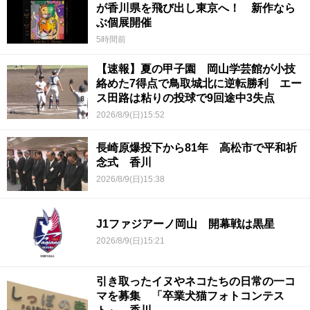
が香川県を飛び出し東京へ！ 新作なら
ぶ個展開催
5時間前
【速報】夏の甲子園 岡山学芸館が小技
絡めた7得点で鳥取城北に逆転勝利 エー
ス田路は粘りの投球で9回途中3失点
2026/8/9(日)15:52
長崎原爆投下から81年 高松市で平和祈
念式 香川
2026/8/9(日)15:38
J1ファジアーノ岡山 開幕戦は黒星
2026/8/9(日)15:21
引き取ったイヌやネコたちの日常の一コ
マを募集 「卒業犬猫フォトコンテス