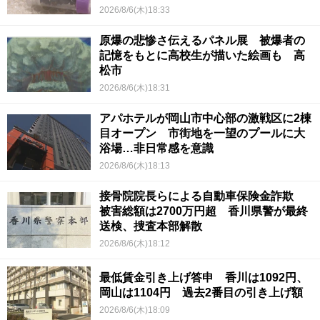
2026/8/6(木)18:33
原爆の悲惨さ伝えるパネル展 被爆者の
記憶をもとに高校生が描いた絵画も 高
松市
2026/8/6(木)18:31
アパホテルが岡山市中心部の激戦区に2棟
目オープン 市街地を一望のプールに大
浴場…非日常感を意識
2026/8/6(木)18:13
接骨院院長らによる自動車保険金詐欺
被害総額は2700万円超 香川県警が最終
送検、捜査本部解散
2026/8/6(木)18:12
最低賃金引き上げ答申 香川は1092円、
岡山は1104円 過去2番目の引き上げ額
2026/8/6(木)18:09