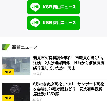
新着ニュース
新見市の官製談合事件 市職員ら男2人を
送検 2人は遠縁関係…以前から価格漏洩
繰り返していたか 岡山
NEW
46分前
8月のさぬき高松まつり サンポート高松
を会場に24連が総おどり 花火有料観覧
席は残り350席
NEW
50分前