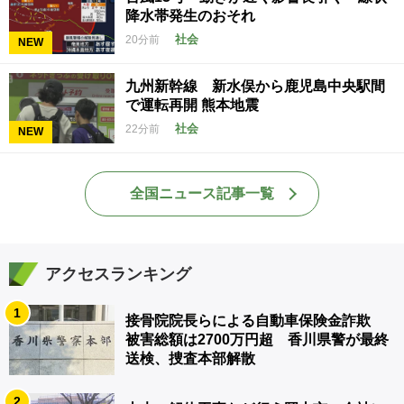
降水帯発生のおそれ
社会
20分前
NEW
九州新幹線 新水俣から鹿児島中央駅間
で運転再開 熊本地震
社会
22分前
NEW
全国ニュース記事一覧
アクセスランキング
1
接骨院院長らによる自動車保険金詐欺
被害総額は2700万円超 香川県警が最終
送検、捜査本部解散
2