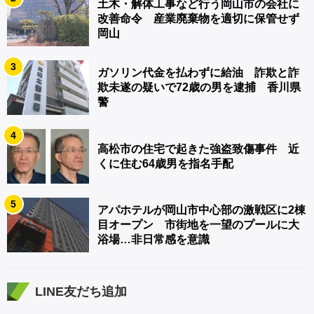
土木・解体工事など行う岡山市の会社に
改善命令 産業廃棄物を適切に保管せず
岡山
3
ガソリン代金を払わずに給油 詐欺と詐
欺未遂の疑いで72歳の男を逮捕 香川県
警
4
高松市の住宅で起きた強盗致傷事件 近
くに住む64歳男を指名手配
5
アパホテルが岡山市中心部の激戦区に2棟
目オープン 市街地を一望のプールに大
浴場…非日常感を意識
LINE友だち追加