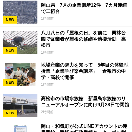
岡山県 7月の企業倒産12件 7カ月連続
で二桁台
1時間前
NEW
八月八日の「屋根の日」を前に 栗林公
園で瓦業者が屋根の修繕や清掃活動 高
松市
NEW
1時間前
地場産業の魅力を知って 5年目の体験型
授業「企業学び楽舎講座」 倉敷市の中
学・高校で開催
NEW
1時間前
高松市の市場水族館 新屋島水族館のリ
ニューアルオープンに向け9月28日で閉館
2時間前
NEW
岡山・和気町が公式LINEアカウントの運