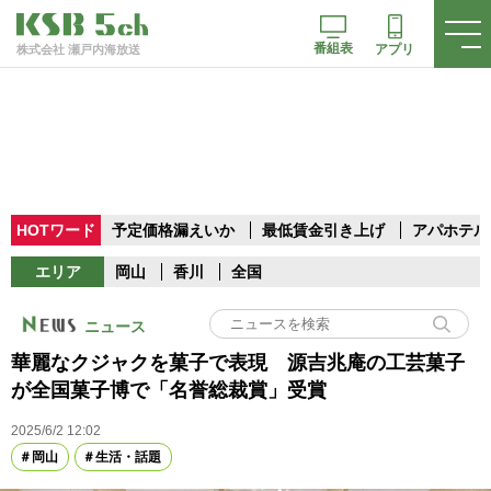
番組表
アプリ
株式会社 瀬戸内海放送
HOTワード
予定価格漏えいか
最低賃金引き上げ
アパホテル
エリア
岡山
香川
全国
ニュース
華麗なクジャクを菓子で表現 源吉兆庵の工芸菓子
が全国菓子博で「名誉総裁賞」受賞
2025/6/2 12:02
岡山
生活・話題