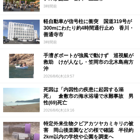
3時間前
軽自動車が信号柱に衝突 国道319号が
300mにわたり約4時間通行止め 香川・
善通寺市
3時間前
手漕ぎボートが強風で動けず 巡視艇が
救助 けが人なし・笠岡市の北木島南方
沖
2026/8/6(木)19:57
死因は「内因性の疾患に起因する溺
死」 倉敷市の海水浴場で水難事故 男
性(69)死亡
2026/8/6(木)19:16
特定外来生物クビアカツヤカミキリの被
害 岡山後楽園などの桜で確認 半径約
2km以内の学校や公園を調査へ