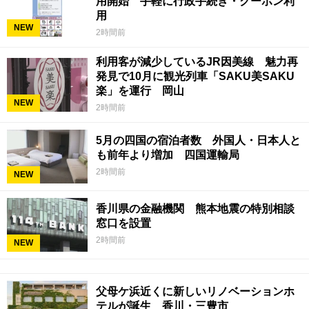
用開始 手軽に行政手続き・クーポン利
用
NEW
2時間前
利用客が減少しているJR因美線 魅力再
発見で10月に観光列車「SAKU美SAKU
楽」を運行 岡山
NEW
2時間前
5月の四国の宿泊者数 外国人・日本人と
も前年より増加 四国運輸局
2時間前
NEW
香川県の金融機関 熊本地震の特別相談
窓口を設置
2時間前
NEW
父母ケ浜近くに新しいリノベーションホ
テルが誕生 香川・三豊市