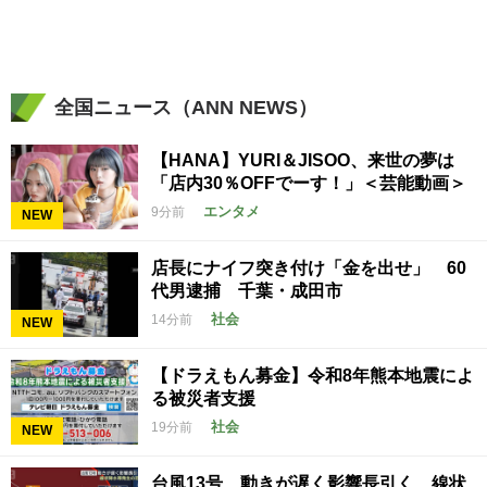
全国ニュース（ANN NEWS）
【HANA】YURI＆JISOO、来世の夢は
「店内30％OFFでーす！」＜芸能動画＞
エンタメ
9分前
NEW
店長にナイフ突き付け「金を出せ」 60
代男逮捕 千葉・成田市
社会
14分前
NEW
【ドラえもん募金】令和8年熊本地震によ
る被災者支援
社会
19分前
NEW
台風13号 動きが遅く影響長引く 線状