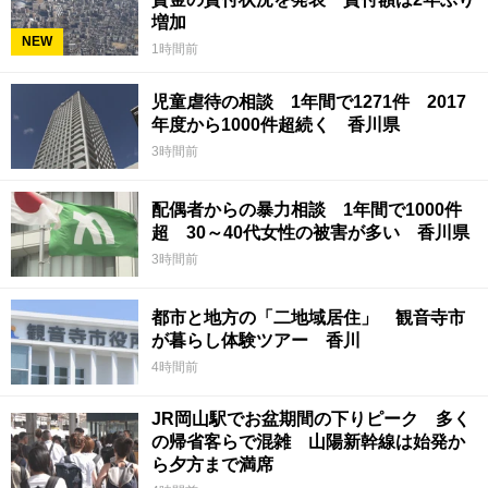
増加
NEW
1時間前
児童虐待の相談 1年間で1271件 2017
年度から1000件超続く 香川県
3時間前
配偶者からの暴力相談 1年間で1000件
超 30～40代女性の被害が多い 香川県
3時間前
都市と地方の「二地域居住」 観音寺市
が暮らし体験ツアー 香川
4時間前
JR岡山駅でお盆期間の下りピーク 多く
の帰省客らで混雑 山陽新幹線は始発か
ら夕方まで満席