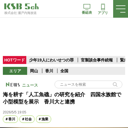
番組表
アプリ
株式会社 瀬戸内海放送
HOTワード
少年19人にわいせつの罪
官製談合事件続報
緊急
エリア
岡山
香川
全国
ニュース
海を耕す「人工魚礁」の研究を紹介 四国水族館で
小型模型を展示 香川大と連携
2026/5/5 19:05
香川
社会
漁業