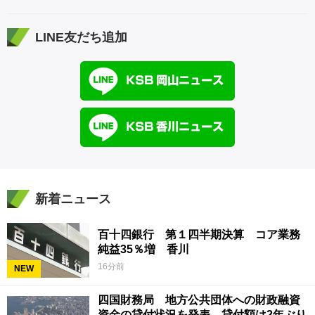
LINE友だち追加
新着ニュース
百十四銀行 第１四半期決算 コア業務
純益35％増 香川
16分前
NEW
四国財務局 地方公共団体への財政融資
資金の貸付状況を発表 貸付額は2年ぶり