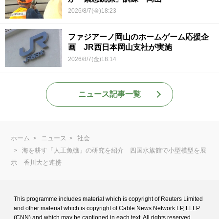
2026/8/7(金)18:23
ファジアーノ岡山のホームゲーム応援企
画 JR西日本岡山支社が実施
2026/8/7(金)18:14
ニュース記事一覧
ホーム
ニュース
社会
海を耕す「人工魚礁」の研究を紹介 四国水族館で小型模型を展
示 香川大と連携
This programme includes material which is copyright of Reuters Limited
and
other material which is copyright of Cable News Network LP, LLLP
(CNN) and
which may be captioned in each text. All rights reserved.