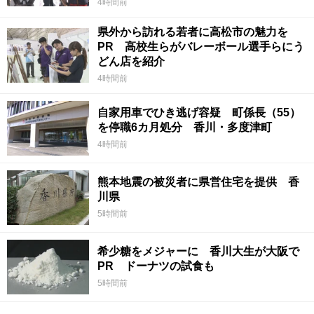
4時間前
県外から訪れる若者に高松市の魅力を
PR 高校生らがバレーボール選手らにう
どん店を紹介
4時間前
自家用車でひき逃げ容疑 町係長（55）
を停職6カ月処分 香川・多度津町
4時間前
熊本地震の被災者に県営住宅を提供 香
川県
5時間前
希少糖をメジャーに 香川大生が大阪で
PR ドーナツの試食も
5時間前