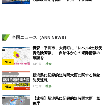
全国ニュース（ANN NEWS）
青森・平川市、大鰐町に「レベル4土砂災
害危険警報」 自治体からの避難情報の
確認を
NEW
社会
13分前
新潟県に記録的短時間大雨に関する気象
防災速報
社会
17分前
NEW
【速報】新潟県に記録的短時間大雨 気
象庁