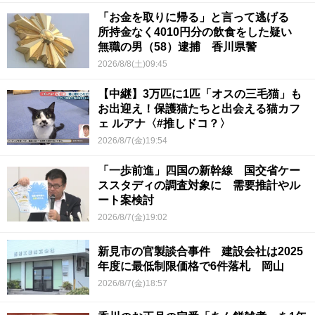
「お金を取りに帰る」と言って逃げる
所持金なく4010円分の飲食をした疑い
無職の男（58）逮捕 香川県警
2026/8/8(土)09:45
【中継】3万匹に1匹「オスの三毛猫」も
お出迎え！保護猫たちと出会える猫カフ
ェ ルアナ〈#推しドコ？〉
2026/8/7(金)19:54
「一歩前進」四国の新幹線 国交省ケー
ススタディの調査対象に 需要推計やル
ート案検討
2026/8/7(金)19:02
新見市の官製談合事件 建設会社は2025
年度に最低制限価格で6件落札 岡山
2026/8/7(金)18:57