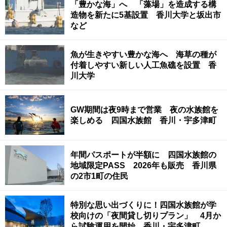
「豊かな海」へ 「藻場」を造成する構
造物を新たに5基設置 香川大学と坂出市
など
魚が生きやすい豊かな海へ 海草の種が
付着しやすい新しい人工魚礁を設置 香
川大学
GW期間は夜9時まで営業 夜の水族館を
楽しめる 四国水族館 香川・宇多津町
年間パスポートが半額に 四国水族館の
地域限定PASS 2026年も販売 香川県
の2市1町の住民
特別な思い出づくりに！四国水族館が学
校向けの「夜間貸し切りプラン」 4月か
ら試験運用を開始 香川・宇多津町