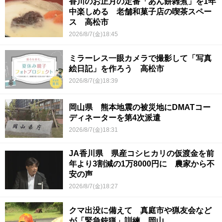
香川のお正月の定番「あん餅雑煮」を1年
中楽しめる 老舗和菓子店の喫茶スペー
ス 高松市
2026/8/7(金)18:45
ミラーレス一眼カメラで撮影して「写真
絵日記」を作ろう 高松市
2026/8/7(金)18:39
岡山県 熊本地震の被災地にDMATコー
ディネーターを第4次派遣
2026/8/7(金)18:31
JA香川県 県産コシヒカリの仮渡金を前
年より3割減の1万8000円に 農家から不
安の声
2026/8/7(金)18:27
クマ出没に備えて 真庭市や猟友会など
が「緊急銃猟」訓練 岡山