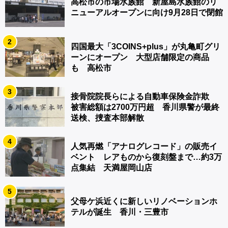
高松市の市場水族館 新屋島水族館のリ
ニューアルオープンに向け9月28日で閉館
2
四国最大「3COINS+plus」が丸亀町グリ
ーンにオープン 大型店舗限定の商品
も 高松市
3
接骨院院長らによる自動車保険金詐欺
被害総額は2700万円超 香川県警が最終
送検、捜査本部解散
4
人気再燃「アナログレコード」の販売イ
ベント レアものから復刻盤まで…約3万
点集結 天満屋岡山店
5
父母ケ浜近くに新しいリノベーションホ
テルが誕生 香川・三豊市