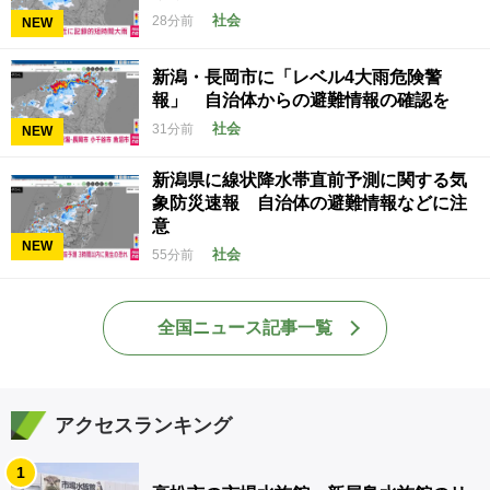
社会
28分前
NEW
新潟・長岡市に「レベル4大雨危険警
報」 自治体からの避難情報の確認を
社会
31分前
NEW
新潟県に線状降水帯直前予測に関する気
象防災速報 自治体の避難情報などに注
意
NEW
社会
55分前
全国ニュース記事一覧
アクセスランキング
1