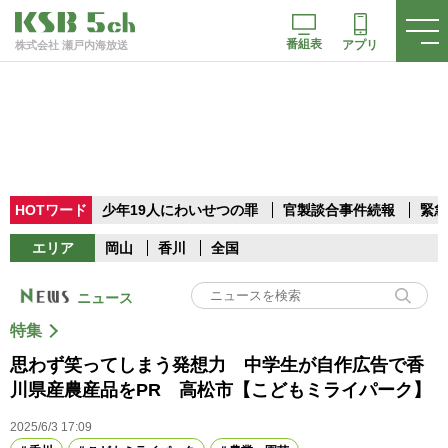
番組表
アプリ
株式会社 瀬戸内海放送
HOTワード
少年19人にわいせつの罪
官製談合事件続報
緊急
エリア
岡山
香川
全国
ニュース
特集
思わず笑ってしまう発想力 中学生が自作広告で香
川県産農産品をPR 高松市【こどもミライパーク】
2025/6/3 17:09