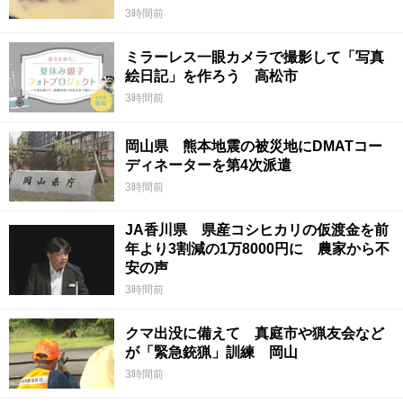
3時間前
ミラーレス一眼カメラで撮影して「写真
絵日記」を作ろう 高松市
3時間前
岡山県 熊本地震の被災地にDMATコー
ディネーターを第4次派遣
3時間前
JA香川県 県産コシヒカリの仮渡金を前
年より3割減の1万8000円に 農家から不
安の声
3時間前
クマ出没に備えて 真庭市や猟友会など
が「緊急銃猟」訓練 岡山
3時間前