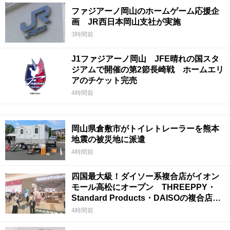
ファジアーノ岡山のホームゲーム応援企
画 JR西日本岡山支社が実施
3時間前
J1ファジアーノ岡山 JFE晴れの国スタ
ジアムで開催の第2節長崎戦 ホームエリ
アのチケット完売
4時間前
岡山県倉敷市がトイレトレーラーを熊本
地震の被災地に派遣
4時間前
四国最大級！ダイソー系複合店がイオン
モール高松にオープン THREEPPY・
Standard Products・DAISOの複合店は
香川県初
4時間前