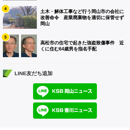
4
土木・解体工事など行う岡山市の会社に
改善命令 産業廃棄物を適切に保管せず
岡山
5
高松市の住宅で起きた強盗致傷事件 近
くに住む64歳男を指名手配
LINE友だち追加