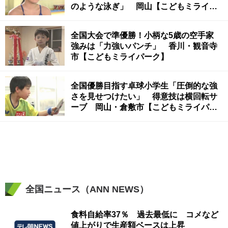
のような泳ぎ」 岡山【こどもミライパ
ーク】
全国大会で準優勝！小柄な5歳の空手家
強みは「力強いパンチ」 香川・観音寺
市【こどもミライパーク】
全国優勝目指す卓球小学生「圧倒的な強
さを見せつけたい」 得意技は横回転サ
ーブ 岡山・倉敷市【こどもミライパー
ク】
全国ニュース（ANN NEWS）
食料自給率37％ 過去最低に コメなど
値上がりで生産額ベースは上昇