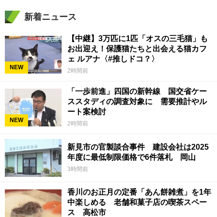
新着ニュース
【中継】3万匹に1匹「オスの三毛猫」も
お出迎え！保護猫たちと出会える猫カフ
ェ ルアナ〈#推しドコ？〉
NEW
2時間前
「一歩前進」四国の新幹線 国交省ケー
ススタディの調査対象に 需要推計やル
ート案検討
NEW
2時間前
新見市の官製談合事件 建設会社は2025
年度に最低制限価格で6件落札 岡山
3時間前
香川のお正月の定番「あん餅雑煮」を1年
中楽しめる 老舗和菓子店の喫茶スペー
ス 高松市