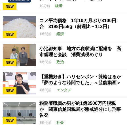
経済
10分前
NEW
コメ平均価格 1年10カ月ぶり3100円
台 3198円/5kg（前週比－113円）
経済
1時間前
NEW
小池都知事 地方の税収減に配慮を 高
市総理と会談 消費減税めぐり
政治
1時間前
NEW
【重機好き】ハリセンボン・箕輪はるか
「夢のような時間でした」＜芸能動画＞
エンタメ
1時間前
NEW
税務署職員の男が約1億3500万円脱税
か 関東信越国税局が懲戒処分にし刑事
告発
NEW
社会
1時間前