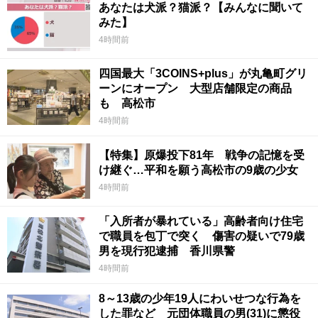
あなたは犬派？猫派？【みんなに聞いて
みた】
4時間前
四国最大「3COINS+plus」が丸亀町グリ
ーンにオープン 大型店舗限定の商品
も 高松市
4時間前
【特集】原爆投下81年 戦争の記憶を受
け継ぐ…平和を願う高松市の9歳の少女
4時間前
「入所者が暴れている」高齢者向け住宅
で職員を包丁で突く 傷害の疑いで79歳
男を現行犯逮捕 香川県警
4時間前
8～13歳の少年19人にわいせつな行為を
した罪など 元団体職員の男(31)に懲役