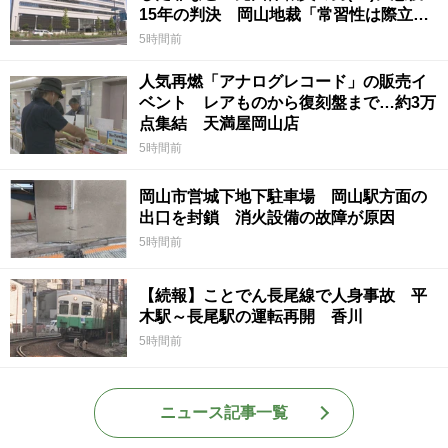
15年の判決 岡山地裁「常習性は際立っ
ていて被害結果も非常に重い」
5時間前
人気再燃「アナログレコード」の販売イ
ベント レアものから復刻盤まで…約3万
点集結 天満屋岡山店
5時間前
岡山市営城下地下駐車場 岡山駅方面の
出口を封鎖 消火設備の故障が原因
5時間前
【続報】ことでん長尾線で人身事故 平
木駅～長尾駅の運転再開 香川
5時間前
ニュース記事一覧