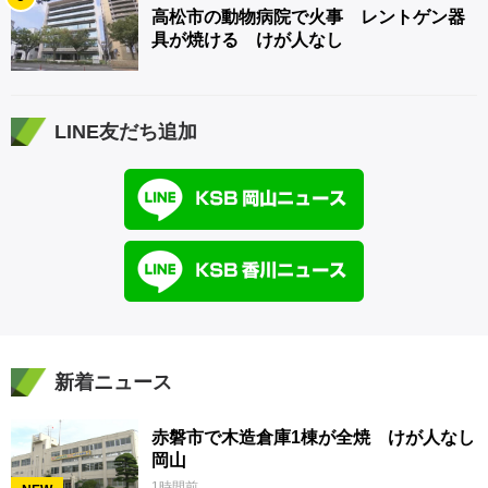
高松市の動物病院で火事 レントゲン器
具が焼ける けが人なし
LINE友だち追加
新着ニュース
赤磐市で木造倉庫1棟が全焼 けが人なし
岡山
1時間前