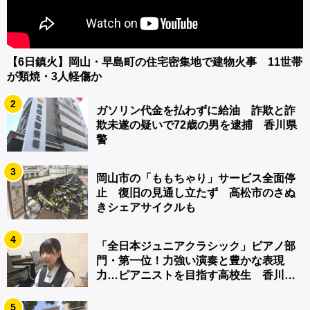
【6日鎮火】岡山・早島町の住宅密集地で建物火事 11世帯
が類焼・3人軽傷か
2
ガソリン代金を払わずに給油 詐欺と詐
欺未遂の疑いで72歳の男を逮捕 香川県
警
3
岡山市の「ももちゃり」サービス全面停
止 復旧の見通し立たず 高松市のさぬ
きシェアサイクルも
4
「全日本ジュニアクラシック」ピアノ部
門・第一位！力強い演奏と豊かな表現
力…ピアニストを目指す高校生 香川
【青春のキセキ】
5