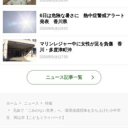
2026/8/5(水)18:04
6日は危険な暑さに 熱中症警戒アラート
発表 香川県
2026/8/5(水)18:01
マリンレジャー中に女性が足を負傷 香
川・多度津町沖
2026/8/5(水)17:50
ニュース記事一覧
ホーム
ニュース
特集
兄妹で「ごみのない世界」へ 環境保護団体を立ち上げた小中学
生 岡山市【こどもミライパーク】