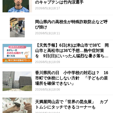
のキャプテンは竹内涼選手
2026/8/5(水)18:17
岡山県内の高校生が特殊詐欺防止など呼
び掛け
2026/8/5(水)18:11
【天気予報】6日(木)は津山市で38℃ 岡
山市と高松市は36℃予想…熱中症対策
を 9日(日)にいったん猛烈な暑さ落ち着
くか
2026/8/5(水)18:09
香川県民の日 小中学校の対応は？ 16
市町で休校にしない方針 「子どもの居
場所を確保できない」
2026/8/5(水)18:06
天満屋岡山店で「世界の昆虫展」 カブ
トムシにタッチできるコーナーも