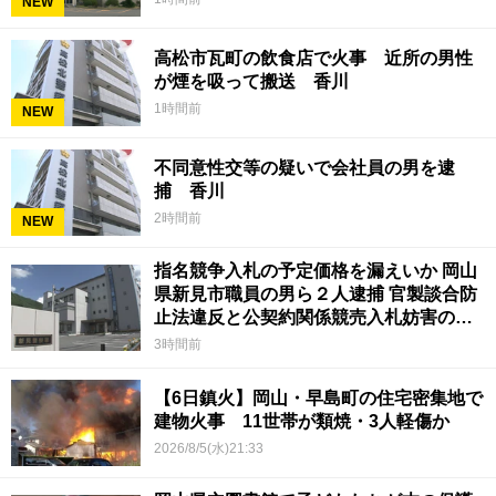
NEW
高松市瓦町の飲食店で火事 近所の男性
が煙を吸って搬送 香川
1時間前
NEW
不同意性交等の疑いで会社員の男を逮
捕 香川
2時間前
NEW
指名競争入札の予定価格を漏えいか 岡山
県新見市職員の男ら２人逮捕 官製談合防
止法違反と公契約関係競売入札妨害の疑
い
3時間前
【6日鎮火】岡山・早島町の住宅密集地で
建物火事 11世帯が類焼・3人軽傷か
2026/8/5(水)21:33