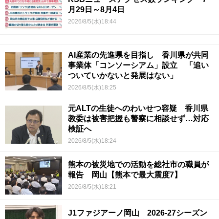
月29日～8月4日
2026/8/5(水)18:44
AI産業の先進県を目指し 香川県が共同
事業体「コンソーシアム」設立 「追い
ついていかないと発展はない」
2026/8/5(水)18:25
元ALTの生徒へのわいせつ容疑 香川県
教委は被害把握も警察に相談せず…対応
検証へ
2026/8/5(水)18:24
熊本の被災地での活動を総社市の職員が
報告 岡山【熊本で最大震度7】
2026/8/5(水)18:21
J1ファジアーノ岡山 2026-27シーズン