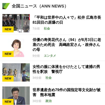
全国ニュース（ANN NEWS）
「平和は世界中の人々で」松井 広島市長
81回目の原爆の日
社会
7分前
NEW
俳優の寿美花代さん（94）が8月3日に老
衰のため死去 高嶋政宏さん・政伸さん
の母
NEW
エンタメ
9分前
女性の服に体液をかけたとして逮捕の男
性を釈放 警視庁
社会
34分前
NEW
世界遺産含め79件の国指定等文化財が被
害 熊本地震
政治
34分前
NEW