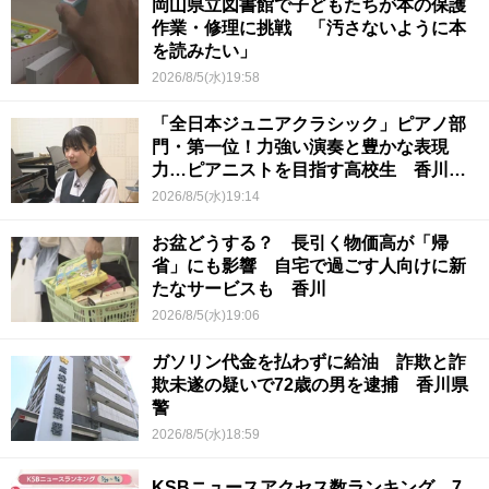
岡山県立図書館で子どもたちが本の保護
作業・修理に挑戦 「汚さないように本
を読みたい」
2026/8/5(水)19:58
「全日本ジュニアクラシック」ピアノ部
門・第一位！力強い演奏と豊かな表現
力…ピアニストを目指す高校生 香川
【青春のキセキ】
2026/8/5(水)19:14
お盆どうする？ 長引く物価高が「帰
省」にも影響 自宅で過ごす人向けに新
たなサービスも 香川
2026/8/5(水)19:06
ガソリン代金を払わずに給油 詐欺と詐
欺未遂の疑いで72歳の男を逮捕 香川県
警
2026/8/5(水)18:59
KSBニュースアクセス数ランキング 7