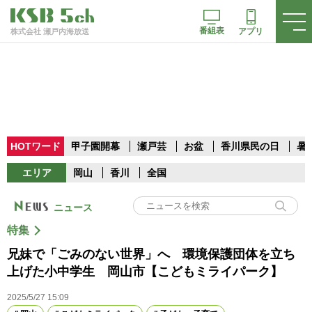
番組表
アプリ
株式会社 瀬戸内海放送
HOTワード
甲子園開幕
瀬戸芸
お盆
香川県民の日
暑
エリア
岡山
香川
全国
ニュース
特集
兄妹で「ごみのない世界」へ 環境保護団体を立ち
上げた小中学生 岡山市【こどもミライパーク】
2025/5/27 15:09