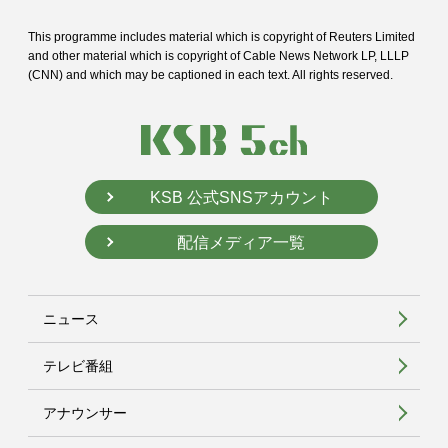
This programme includes material which is copyright of Reuters Limited
and
other material which is copyright of Cable News Network LP, LLLP
(CNN) and
which may be captioned in each text. All rights reserved.
KSB 公式SNSアカウント
配信メディア一覧
ニュース
テレビ番組
アナウンサー