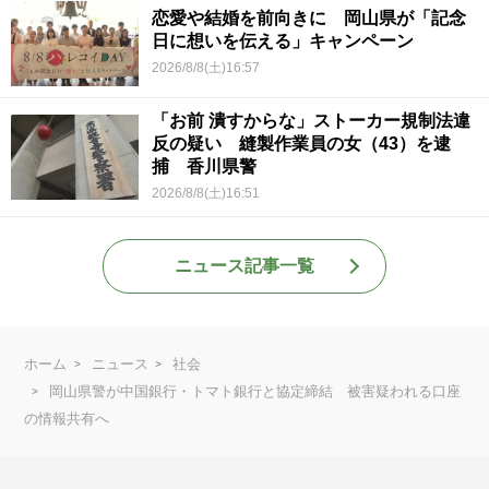
恋愛や結婚を前向きに 岡山県が「記念
日に想いを伝える」キャンペーン
2026/8/8(土)16:57
「お前 潰すからな」ストーカー規制法違
反の疑い 縫製作業員の女（43）を逮
捕 香川県警
2026/8/8(土)16:51
ニュース記事一覧
ホーム
ニュース
社会
岡山県警が中国銀行・トマト銀行と協定締結 被害疑われる口座
の情報共有へ