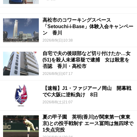
高松市のコワーキングスペース
「Setouchi-i-Base」体験入会キャンペー
ン 香川
2026/8/9(日)10:38
自宅で夫の後頭部など切り付けたか…女
(51)を殺人未遂容疑で逮捕 女は殺意を
否認 香川・高松市
2026/8/9(日)07:17
【速報】J1・ファジアーノ岡山 開幕戦
でC大阪に逆転負け 8日
2026/8/8(土)21:07
夏の甲子園 英明(香川)が関東第一(東東
京)との投手戦制す エース冨岡は無四球で
1失点完投