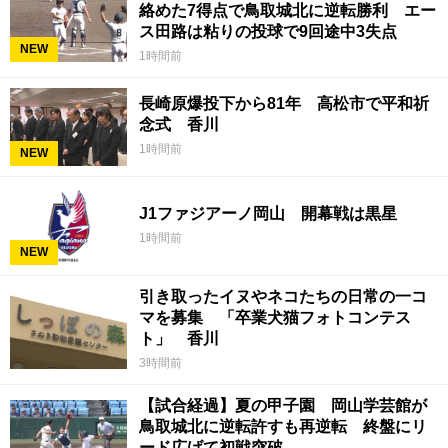
絡めた7得点で鳥取城北に逆転勝利 エー
ス田路は粘りの投球で9回途中3失点
NEW
1時間前
長崎原爆投下から81年 高松市で平和祈
念式 香川
1時間前
NEW
J1ファジアーノ岡山 開幕戦は黒星
1時間前
NEW
引き取ったイヌやネコたちの日常の一コ
マを募集 「卒業犬猫フォトコンテス
ト」 香川
3時間前
【試合経過】夏の甲子園 岡山学芸館が
鳥取城北に逆転許すも再逆転 終盤にリ
ード広げて初戦突破