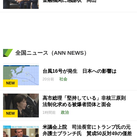
金融機関に感謝状 岡山
全国ニュース（ANN NEWS）
台風16号が発生 日本への影響は
社会
20分前
NEW
高市総理「堅持している」非核三原則
法制化求める被爆者団体と面会
政治
1時間前
NEW
米議会上院 司法長官にトランプ氏の元
弁護士ブランチ氏 賛成50反対49の僅差