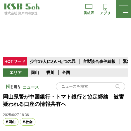
番組表
アプリ
株式会社 瀬戸内海放送
HOTワード
少年19人にわいせつの罪
官製談合事件続報
緊急
エリア
岡山
香川
全国
ニュース
岡山県警が中国銀行・トマト銀行と協定締結 被害
疑われる口座の情報共有へ
2025/6/27 18:36
岡山
社会