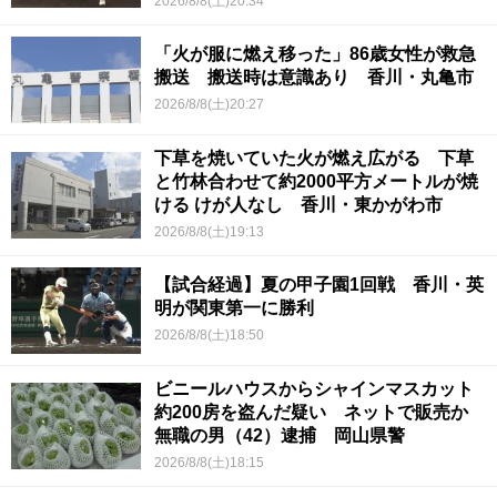
2026/8/8(土)20:34
「火が服に燃え移った」86歳女性が救急
搬送 搬送時は意識あり 香川・丸亀市
2026/8/8(土)20:27
下草を焼いていた火が燃え広がる 下草
と竹林合わせて約2000平方メートルが焼
ける けが人なし 香川・東かがわ市
2026/8/8(土)19:13
【試合経過】夏の甲子園1回戦 香川・英
明が関東第一に勝利
2026/8/8(土)18:50
ビニールハウスからシャインマスカット
約200房を盗んだ疑い ネットで販売か
無職の男（42）逮捕 岡山県警
2026/8/8(土)18:15