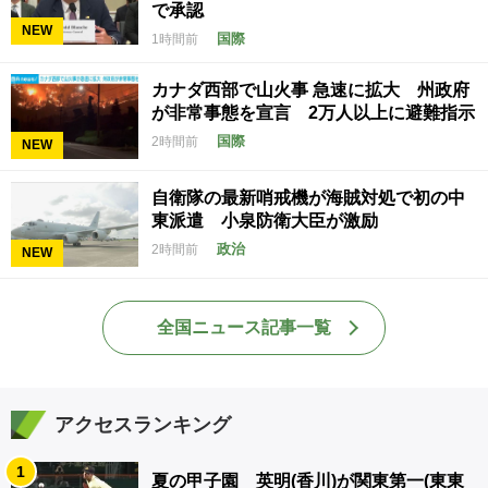
で承認
NEW
国際
1時間前
カナダ西部で山火事 急速に拡大 州政府
が非常事態を宣言 2万人以上に避難指示
国際
2時間前
NEW
自衛隊の最新哨戒機が海賊対処で初の中
東派遣 小泉防衛大臣が激励
政治
2時間前
NEW
全国ニュース記事一覧
アクセスランキング
1
夏の甲子園 英明(香川)が関東第一(東東