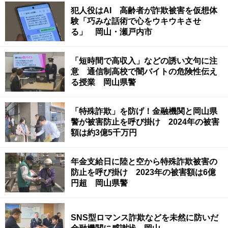
犯人役はAI 高齢者が詐欺被害を仮想体
験「巧みな話術で心をウキウキさせ
る」 岡山・瀬戸内市
「短時間で高収入」などの誘い文句に注
意 通信制高校で闇バイトの危険性伝え
る授業 岡山県警
「特殊詐欺」を防げ！金融機関と岡山県
警が被害防止を呼び掛け 2024年の被害
額は約3億5千万円
年金支給日に陸と空から特殊詐欺被害の
防止を呼び掛け 2023年の被害額は6億
円超 岡山県警
SNS型ロマンス詐欺などを未然に防いだ