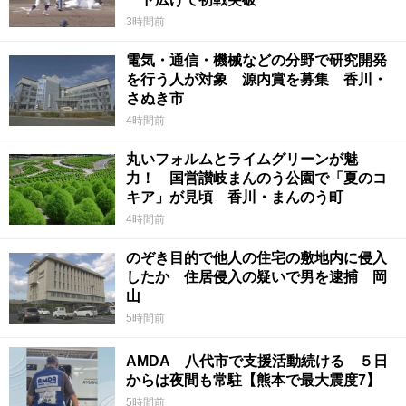
3時間前
電気・通信・機械などの分野で研究開発
を行う人が対象 源内賞を募集 香川・
さぬき市
4時間前
丸いフォルムとライムグリーンが魅
力！ 国営讃岐まんのう公園で「夏のコ
キア」が見頃 香川・まんのう町
4時間前
のぞき目的で他人の住宅の敷地内に侵入
したか 住居侵入の疑いで男を逮捕 岡
山
5時間前
AMDA 八代市で支援活動続ける ５日
からは夜間も常駐【熊本で最大震度7】
5時間前