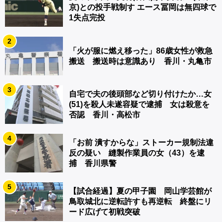
京)との投手戦制す エース冨岡は無四球で
1失点完投
2
「火が服に燃え移った」86歳女性が救急
搬送 搬送時は意識あり 香川・丸亀市
3
自宅で夫の後頭部など切り付けたか…女
(51)を殺人未遂容疑で逮捕 女は殺意を
否認 香川・高松市
4
「お前 潰すからな」ストーカー規制法違
反の疑い 縫製作業員の女（43）を逮
捕 香川県警
5
【試合経過】夏の甲子園 岡山学芸館が
鳥取城北に逆転許すも再逆転 終盤にリ
ード広げて初戦突破