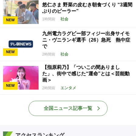
悠仁さま 野菜の皮むき朝食づくり “3週間
ぶりのピーラー”
社会
1時間前
NEW
九州電力ラグビー部フィジー出身サイモ
ニ・ヴニランギ選手（26）急死 熱中症
で
NEW
社会
2時間前
【指原莉乃】「ついこの間ありまし
た」、街中で感じた“運命”とは＜芸能動
画＞
NEW
エンタメ
2時間前
全国ニュース記事一覧
アクセスランキング