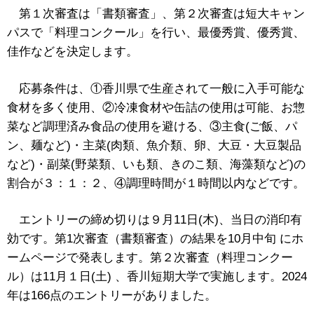
第１次審査は「書類審査」、第２次審査は短大キャン
パスで「料理コンクール」を行い、最優秀賞、優秀賞、
佳作などを決定します。
応募条件は、①香川県で生産されて一般に入手可能な
食材を多く使用、②冷凍食材や缶詰の使用は可能、お惣
菜など調理済み食品の使用を避ける、③主食(ご飯、パ
ン、麺など)・主菜(肉類、魚介類、卵、大豆・大豆製品
など)・副菜(野菜類、いも類、きのこ類、海藻類など)の
割合が３：１：２、④調理時間が１時間以内などです。
エントリーの締め切りは９月11日(木)、当日の消印有
効です。第1次審査（書類審査）の結果を10月中旬 にホ
ームページで発表します。第２次審査（料理コンクー
ル）は11月１日(土) 、香川短期大学で実施します。2024
年は166点のエントリーがありました。