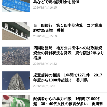
島などで現地説明会を開催
2026/8/8(土)16:15
百十四銀行 第１四半期決算 コア業務
純益35％増 香川
2026/8/8(土)15:59
四国財務局 地方公共団体への財政融資
資金の貸付状況を発表 貸付額は2年ぶり
増加
2026/8/8(土)14:32
児童虐待の相談 1年間で1271件 2017
年度から1000件超続く 香川県
2026/8/8(土)12:31
配偶者からの暴力相談 1年間で1000件
超 30～40代女性の被害が多い 香川県