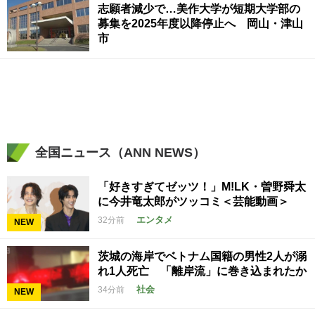
志願者減少で…美作大学が短期大学部の
募集を2025年度以降停止へ 岡山・津山
市
全国ニュース（ANN NEWS）
「好きすぎてゼッツ！」M!LK・曽野舜太
に今井竜太郎がツッコミ＜芸能動画＞
エンタメ
32分前
NEW
茨城の海岸でベトナム国籍の男性2人が溺
れ1人死亡 「離岸流」に巻き込まれたか
社会
34分前
NEW