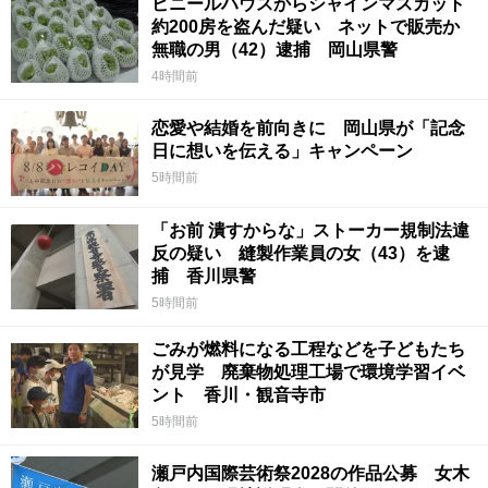
ビニールハウスからシャインマスカット
約200房を盗んだ疑い ネットで販売か
無職の男（42）逮捕 岡山県警
4時間前
恋愛や結婚を前向きに 岡山県が「記念
日に想いを伝える」キャンペーン
5時間前
「お前 潰すからな」ストーカー規制法違
反の疑い 縫製作業員の女（43）を逮
捕 香川県警
5時間前
ごみが燃料になる工程などを子どもたち
が見学 廃棄物処理工場で環境学習イベ
ント 香川・観音寺市
5時間前
瀬戸内国際芸術祭2028の作品公募 女木