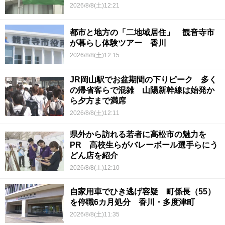
2026/8/8(土)12:21
都市と地方の「二地域居住」 観音寺市
が暮らし体験ツアー 香川
2026/8/8(土)12:15
JR岡山駅でお盆期間の下りピーク 多く
の帰省客らで混雑 山陽新幹線は始発か
ら夕方まで満席
2026/8/8(土)12:11
県外から訪れる若者に高松市の魅力を
PR 高校生らがバレーボール選手らにう
どん店を紹介
2026/8/8(土)12:10
自家用車でひき逃げ容疑 町係長（55）
を停職6カ月処分 香川・多度津町
2026/8/8(土)11:35