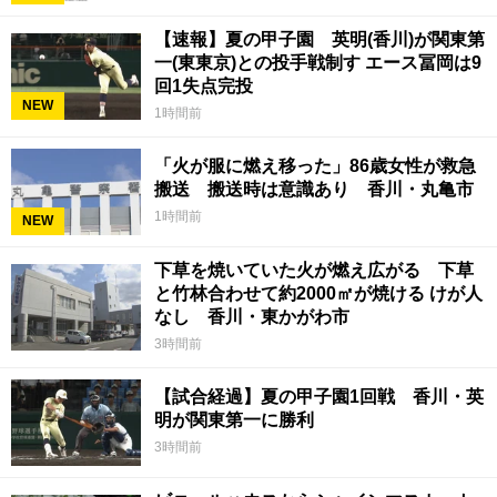
【速報】夏の甲子園 英明(香川)が関東第
一(東東京)との投手戦制す エース冨岡は9
回1失点完投
NEW
1時間前
「火が服に燃え移った」86歳女性が救急
搬送 搬送時は意識あり 香川・丸亀市
1時間前
NEW
下草を焼いていた火が燃え広がる 下草
と竹林合わせて約2000㎡が焼ける けが人
なし 香川・東かがわ市
3時間前
【試合経過】夏の甲子園1回戦 香川・英
明が関東第一に勝利
3時間前