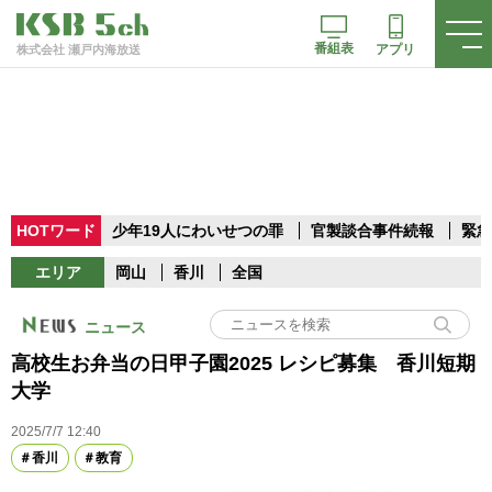
番組表
アプリ
株式会社 瀬戸内海放送
HOTワード
少年19人にわいせつの罪
官製談合事件続報
緊急
エリア
岡山
香川
全国
ニュース
高校生お弁当の日甲子園2025 レシピ募集 香川短期
大学
2025/7/7 12:40
香川
教育