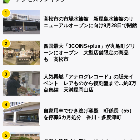
1
高松市の市場水族館 新屋島水族館のリ
ニューアルオープンに向け9月28日で閉館
2
四国最大「3COINS+plus」が丸亀町グリ
ーンにオープン 大型店舗限定の商品
も 高松市
3
人気再燃「アナログレコード」の販売イ
ベント レアものから復刻盤まで…約3万
点集結 天満屋岡山店
4
自家用車でひき逃げ容疑 町係長（55）
を停職6カ月処分 香川・多度津町
5